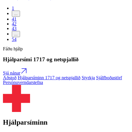
1
...
41
42
43
...
54
Fáðu hjálp
Hjálparsími
1717
og netspjallið
Sjá nánar
Aðstoð
Hjálparsíminn 1717 og netspjallið
Styrkja
Sjálfboðastörf
Persónuverndarstefna
Hjálparsíminn