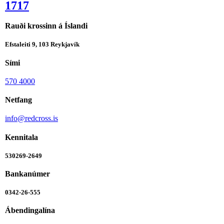
1717
Rauði krossinn á Íslandi
Efstaleiti 9, 103 Reykjavík
Sími
570 4000
Netfang
info@redcross.is
Kennitala
530269-2649
Bankanúmer
0342-26-555
Ábendingalína