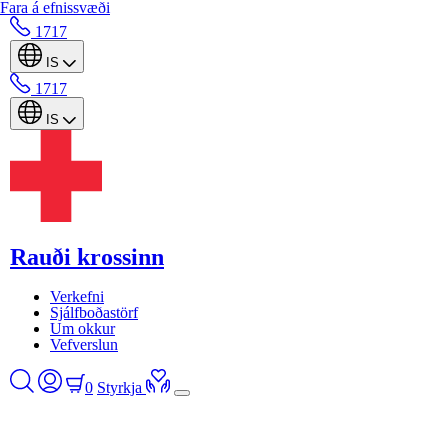
Fara á efnissvæði
1717
IS
1717
IS
Rauði krossinn
Verkefni
Sjálfboðastörf
Um okkur
Vefverslun
0
Styrkja