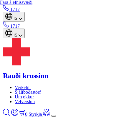
Fara á efnissvæði
1717
IS
1717
IS
Rauði krossinn
Verkefni
Sjálfboðastörf
Um okkur
Vefverslun
0
Styrkja