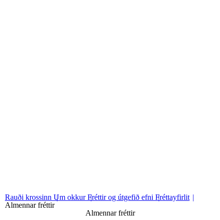
Fréttayfirlit
Sjá fréttayfirlit
01
Almennar fréttir
02
Innanlandsstarf
03
Alþjóðastarf
Rauði krossinn
Um okkur
Fréttir og útgefið efni
Fréttayfirlit
Almennar fréttir
Almennar fréttir