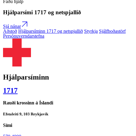
Fáðu hjálp
Hjálparsími
1717
og netspjallið
Sjá nánar
Aðstoð
Hjálparsíminn 1717 og netspjallið
Styrkja
Sjálfboðastörf
Persónuverndarstefna
Hjálparsíminn
1717
Rauði krossinn á Íslandi
Efstaleiti 9, 103 Reykjavík
Sími