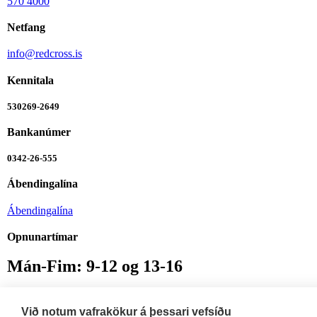
570 4000
Netfang
info@redcross.is
Kennitala
530269-2649
Bankanúmer
0342-26-555
Ábendingalína
Ábendingalína
Opnunartímar
Mán-Fim: 9-12 og 13-16
Fös: 9-12 og 13-14:30
Við notum vafrakökur á þessari vefsíðu