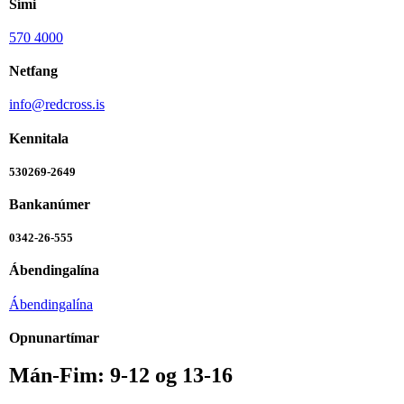
Sími
570 4000
Netfang
info@redcross.is
Kennitala
530269-2649
Bankanúmer
0342-26-555
Ábendingalína
Ábendingalína
Opnunartímar
Mán-Fim: 9-12 og 13-16