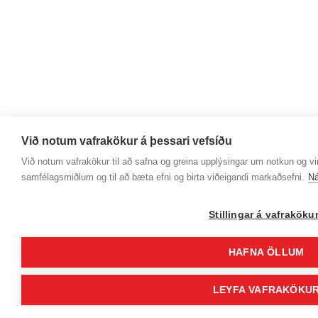
Við notum vafrakökur á þessari vefsíðu
Við notum vafrakökur til að safna og greina upplýsingar um notkun og virk
samfélagsmiðlum og til að bæta efni og birta viðeigandi markaðsefni.
Ná
Stillingar á vafrakök
HAFNA ÖLLUM
LEYFA VAFRAKÖKU