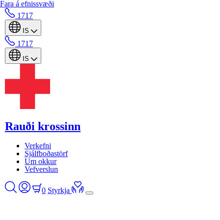
Fara á efnissvæði
1717
IS
1717
IS
Rauði krossinn
Verkefni
Sjálfboðastörf
Um okkur
Vefverslun
0
Styrkja