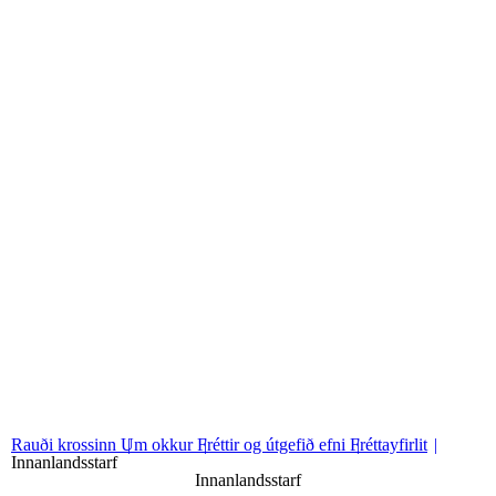
Fréttayfirlit
Sjá fréttayfirlit
01
Almennar fréttir
02
Innanlandsstarf
03
Alþjóðastarf
Rauði krossinn
Um okkur
Fréttir og útgefið efni
Fréttayfirlit
Innanlandsstarf
Innanlandsstarf