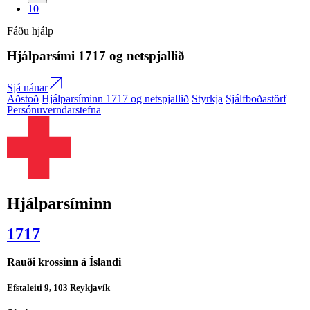
10
Fáðu hjálp
Hjálparsími
1717
og netspjallið
Sjá nánar
Aðstoð
Hjálparsíminn 1717 og netspjallið
Styrkja
Sjálfboðastörf
Persónuverndarstefna
Hjálparsíminn
1717
Rauði krossinn á Íslandi
Efstaleiti 9, 103 Reykjavík