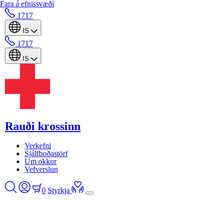
Fara á efnissvæði
1717
IS
1717
IS
Rauði krossinn
Verkefni
Sjálfboðastörf
Um okkur
Vefverslun
0
Styrkja