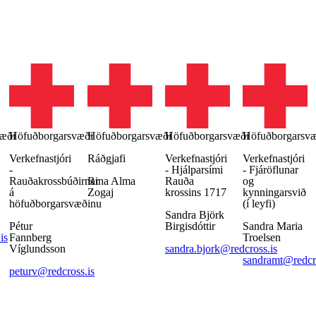
æði
Höfuðborgarsvæði
Höfuðborgarsvæði
Höfuðborgarsvæði
Höfuðborgarsv
Verkefnastjóri
Ráðgjafi
Verkefnastjóri
Verkefnastjóri
-
- Hjálparsími
‑ Fjáröflunar
Rauðakrossbúðirnar
Rina Alma
Rauða
og
á
Zogaj
krossins 1717
kynningarsvið
höfuðborgarsvæðinu
(í leyfi)
Sandra Björk
Pétur
Birgisdóttir
Sandra Maria
is
Fannberg
Troelsen
Víglundsson
sandra.bjork@redcross.is
sandramt@redcro
peturv@redcross.is