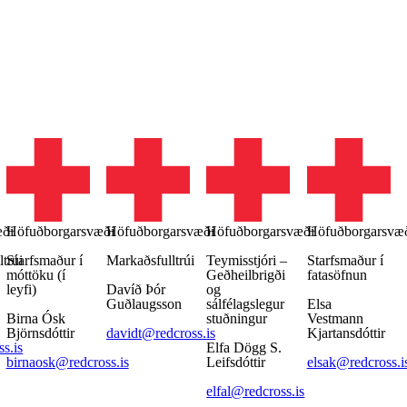
æði
Höfuðborgarsvæði
Höfuðborgarsvæði
Höfuðborgarsvæði
Höfuðborgarsvæ
trúi
Starfsmaður í
Markaðsfulltrúi
Teymisstjóri –
Starfsmaður í
móttöku (í
Geðheilbrigði
fatasöfnun
leyfi)
Davíð Þór
og
Guðlaugsson
sálfélagslegur
Elsa
Birna Ósk
stuðningur
Vestmann
Björnsdóttir
davidt@redcross.is
Kjartansdóttir
s.is
Elfa Dögg S.
birnaosk@redcross.is
Leifsdóttir
elsak@redcross.i
elfal@redcross.is