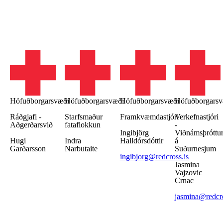
Höfuðborgarsvæði
Höfuðborgarsvæði
Höfuðborgarsvæði
Höfuðborgarsv
Ráðgjafi -
Starfsmaður
Framkvæmdastjóri
Verkefnastjóri
Aðgerðarsvið
fataflokkun
-
Ingibjörg
Viðnámsþróttu
Hugi
Indra
Halldórsdóttir
á
Garðarsson
Narbutaite
Suðurnesjum
ingibjorg@redcross.is
Jasmina
Vajzovic
Crnac
jasmina@redcro