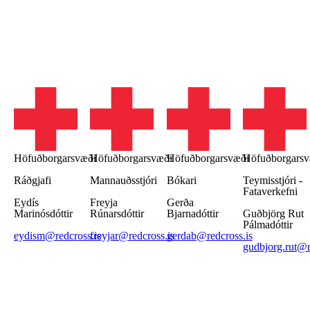
Höfuðborgarsvæði
Höfuðborgarsvæði
Höfuðborgarsvæði
Höfuðborgarsv
Ráðgjafi
Mannauðsstjóri
Bókari
Teymisstjóri -
Fataverkefni
Eydís
Freyja
Gerða
Marinósdóttir
Rúnarsdóttir
Bjarnadóttir
Guðbjörg Rut
Pálmadóttir
eydism@redcross.is
freyjar@redcross.is
gerdab@redcross.is
gudbjorg.rut@r