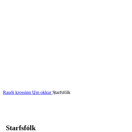
06
Stjórn og nefndir
07
Grunngildi okkar
Rauði krossinn
Um okkur
Starfsfólk
Starfsfólk