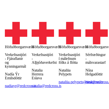
Höfuðborgarsvæði
Höfuðborgarsvæði
Höfuðborgarsvæði
Höfuðborgarsv
Verkefnastjóri
Verkefnastjóri
Verkefnastjóri
Sérfræðingur
- Fjáraflanir
-
í málefnum
-
og
Alþjóðaverkefni
fólks á flótta
málsvarastarf
kynningarmál
Natalia
Nataliia
Nína
Nadía Ýr
Herrera
Pelypets
Helgadóttir
Emilsdóttir
Eslava
nataliia.pelypets@redcross.is
nina@redcross.
nadiayr@redcross.is
natalia@redcross.is