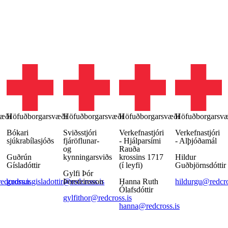
æði
Höfuðborgarsvæði
Höfuðborgarsvæði
Höfuðborgarsvæði
Höfuðborgarsv
Bókari
Sviðsstjóri
Verkefnastjóri
Verkefnastjóri
sjúkrabílasjóðs
fjáröflunar-
- Hjálparsími
- Alþjóðamál
og
Rauða
Guðrún
kynningarsviðs
krossins 1717
Hildur
Gísladóttir
(í leyfi)
Guðbjörnsdóttir
Gylfi Þór
edcross.is
gudrun.gisladottir@redcross.is
Þorsteinsson
Hanna Ruth
hildurgu@redcro
Ólafsdóttir
gylfithor@redcross.is
hanna@redcross.is