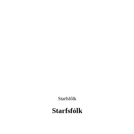
Starfsfólk
Starfs­fólk