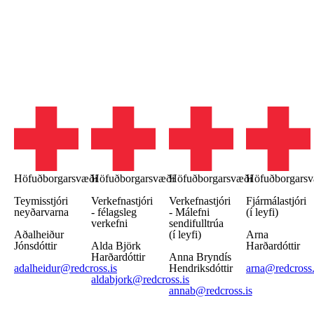
Höfuðborgarsvæði
Höfuðborgarsvæði
Höfuðborgarsvæði
Höfuðborgarsv
Teymisstjóri
Verkefnastjóri
Verkefnastjóri
Fjármálastjóri
neyðarvarna
- félagsleg
- Málefni
(í leyfi)
verkefni
sendifulltrúa
Aðalheiður
(í leyfi)
Arna
Jónsdóttir
Alda Björk
Harðardóttir
Harðardóttir
Anna Bryndís
adalheidur@redcross.is
Hendriksdóttir
arna@redcross.
aldabjork@redcross.is
annab@redcross.is