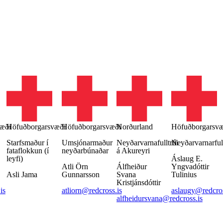
æði
Höfuðborgarsvæði
Höfuðborgarsvæði
Norðurland
Höfuðborgarsv
Starfsmaður í
Umsjónarmaður
Neyðarvarnafulltrúi
Neyðarvarnarfull
fataflokkun (í
neyðarbúnaðar
á Akureyri
leyfi)
Áslaug E.
Atli Örn
Álfheiður
Yngvadóttir
Asli Jama
Gunnarsson
Svana
Tulinius
Kristjánsdóttir
is
atliorn@redcross.is
aslaugy@redcros
alfheidursvana@redcross.is