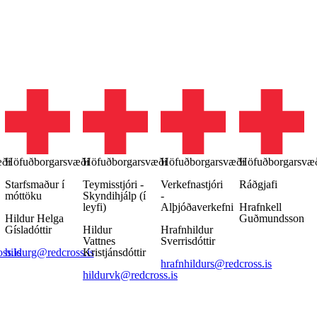
æði
Höfuðborgarsvæði
Höfuðborgarsvæði
Höfuðborgarsvæði
Höfuðborgarsvæ
Starfsmaður í
Teymisstjóri -
Verkefnastjóri
Ráðgjafi
móttöku
Skyndihjálp (í
-
leyfi)
Alþjóðaverkefni
Hrafnkell
Hildur Helga
Guðmundsson
Gísladóttir
Hildur
Hrafnhildur
Vattnes
Sverrisdóttir
ss.is
hildurg@redcross.is
Kristjánsdóttir
hrafnhildurs@redcross.is
hildurvk@redcross.is