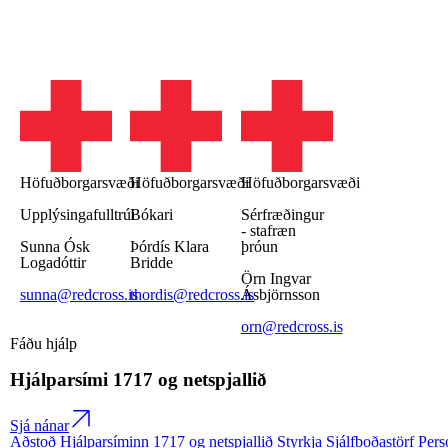
Höfuðborgarsvæði
Höfuðborgarsvæði
Höfuðborgarsvæði
Upplýsingafulltrúi
Bókari
Sérfræðingur
- stafræn
Sunna Ósk
Þórdís Klara
þróun
Logadóttir
Bridde
Örn Ingvar
sunna@redcross.is
thordis@redcross.is
Ásbjörnsson
orn@redcross.is
Fáðu hjálp
Hjálparsími
1717
og netspjallið
Sjá nánar
Aðstoð
Hjálparsíminn 1717 og netspjallið
Styrkja
Sjálfboðastörf
Pers