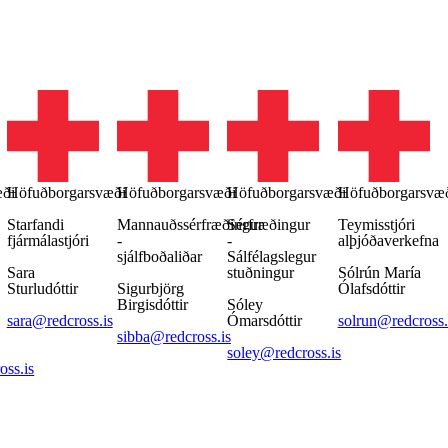
æði
Höfuðborgarsvæði
Höfuðborgarsvæði
Höfuðborgarsvæði
Höfuðborgarsvæ
Starfandi
Mannauðssérfræðingur
Sérfræðingur
Teymisstjóri
fjármálastjóri
-
-
alþjóðaverkefna
sjálfboðaliðar
Sálfélagslegur
Sara
stuðningur
Sólrún María
Sturludóttir
Sigurbjörg
Ólafsdóttir
Birgisdóttir
Sóley
sara@redcross.is
Ómarsdóttir
solrun@redcross.
sibba@redcross.is
soley@redcross.is
ss.is