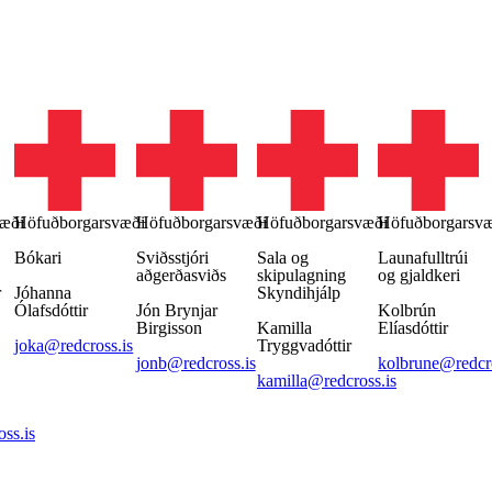
æði
Höfuðborgarsvæði
Höfuðborgarsvæði
Höfuðborgarsvæði
Höfuðborgarsv
Bókari
Sviðsstjóri
Sala og
Launafulltrúi
aðgerðasviðs
skipulagning
og gjaldkeri
r
Jóhanna
Skyndihjálp
Ólafsdóttir
Jón Brynjar
Kolbrún
Birgisson
Kamilla
Elíasdóttir
joka@redcross.is
Tryggvadóttir
jonb@redcross.is
kolbrune@redcro
kamilla@redcross.is
ss.is