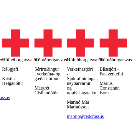
æði
Höfuðborgarsvæði
Höfuðborgarsvæði
Höfuðborgarsvæði
Höfuðborgarsvæ
Ráðgjafi
Sérfræðingur
Verkefnastjóri
Bílsstjóri -
í verkefna- og
-
Fataverkefni
Kristín
gæðastjórnun
Sjúkraflutningar,
Helgadóttir
neyðarvarnir
Marius
Margrét
og
Constantin
Gíslínudóttir
upplýsingatækni
Bora
ss.is
Marinó Már
Marinósson
marino@redcross.is