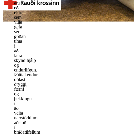
ára
eða
eldri,
sem
vilja
gefa
sér
góðan
tíma
í
að
læra
skyndihjálp
og
endurlífgun.
Þátttakendur
öðlast
öryggi,
færni
og
þekkingu
í
að
veita
nærstöddum
aðstoð
í
bráðatilfellum