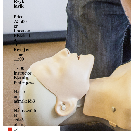
Reyk­
javík
Price
24.500
kr.
Location
Efstaleiti
9,
103
Reykjavík
Time
11:00
-
17:00
Instructor
Bjarni
Þorbergsson
Nánar
um
námskeiðið
Námskeiðið
er
ætlað
öllum,
14