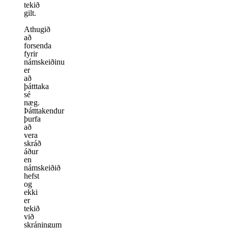
tekið
gilt.
Athugið
að
forsenda
fyrir
námskeiðinu
er
að
þátttaka
sé
næg.
Þátttakendur
þurfa
að
vera
skráð
áður
en
námskeiðið
hefst
og
ekki
er
tekið
við
skráningum