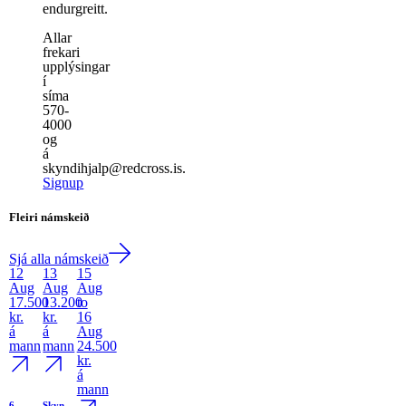
endurgreitt.
Allar
frekari
upplýsingar
í
síma
570-
4000
og
á
skyndihjalp@redcross.is.
Signup
Fleiri námskeið
Sjá alla námskeið
12
13
15
Aug
Aug
Aug
17.500
13.200
to
kr.
kr.
16
á
á
Aug
mann
mann
24.500
kr.
á
mann
6-
Skyn­