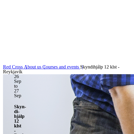
06
Fundamental principles
Red Cross
About us
Courses and events
Skyndihjálp 12 klst -
Reykjavík
26
Sep
to
27
Sep
Skyn­
di­
hjálp
12
klst
-