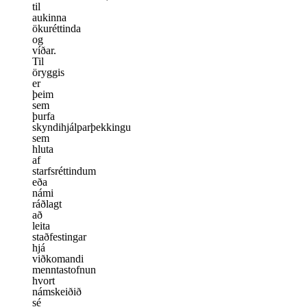
til
aukinna
ökuréttinda
og
víðar.
Til
öryggis
er
þeim
sem
þurfa
skyndihjálparþekkingu
sem
hluta
af
starfsréttindum
eða
námi
ráðlagt
að
leita
staðfestingar
hjá
viðkomandi
menntastofnun
hvort
námskeiðið
sé