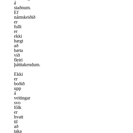
á
staðnum.
Ef
námskeiðið
er
fullt
er
ekki
hægt
að
bæta
við
fleiri
þátttakendum.
Ekki
er
boðið
upp
á
veitingar
svo
fólk
er
hvatt
til
að
taka