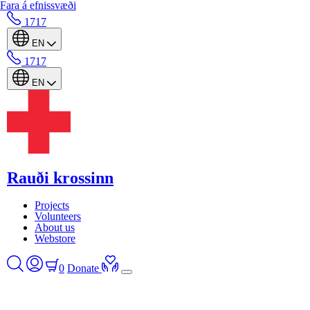
Fara á efnissvæði
1717
EN
1717
EN
Rauði krossinn
Projects
Volunteers
About us
Webstore
0
Donate