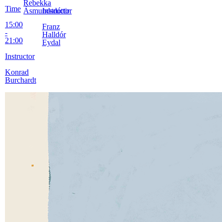
Rebekka
Time
Ásmundsdóttir
Instructor
15:00
Franz
-
Halldór
21:00
Eydal
Instructor
Konrad
Burchardt