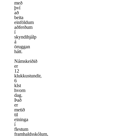
með
því
að
beita
einföldum
aðferðum
í
skyndihjálp
á
öruggan
hátt.
Námskeiðið
er
12
klukkustundir,
6
klst
hvorn
dag.
Það
er
metið
til
eininga
í
flestum
framhaldsskólum,