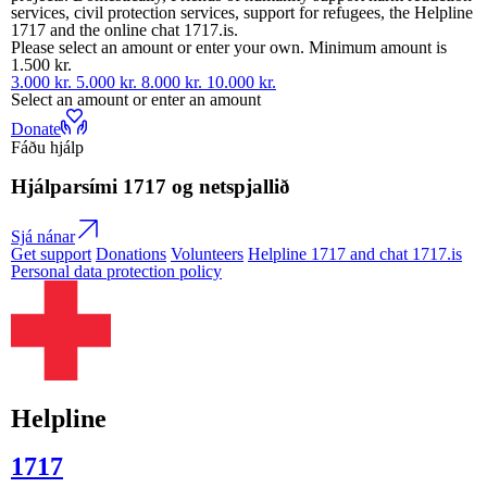
services, civil protection services, support for refugees, the Helpline
1717 and the online chat 1717.is.
Please select an amount or enter your own. Minimum amount is
1.500 kr.
3.000 kr.
5.000 kr.
8.000 kr.
10.000 kr.
Select an amount or enter an amount
Donate
Fáðu hjálp
Hjálparsími
1717
og netspjallið
Sjá nánar
Get support
Donations
Volunteers
Helpline 1717 and chat 1717.is
Personal data protection policy
Helpline
1717