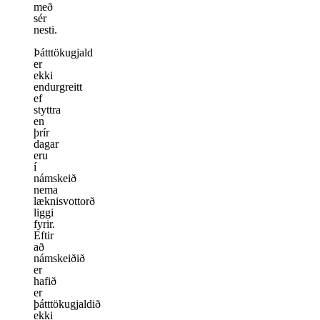
með
sér
nesti.
Þátttökugjald
er
ekki
endurgreitt
ef
styttra
en
þrír
dagar
eru
í
námskeið
nema
læknisvottorð
liggi
fyrir.
Eftir
að
námskeiðið
er
hafið
er
þátttökugjaldið
ekki