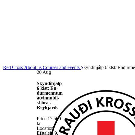
06
Fundamental principles
Red Cross
About us
Courses and events
Skyndihjálp 6 klst: Endurme
20
Aug
Skyndihjálp
6 klst: En­
dur­men­ntun
atvin­nubíl­
stjóra -
Reykjavík
Price
17.500
kr.
Location
Efstaleiti 9,