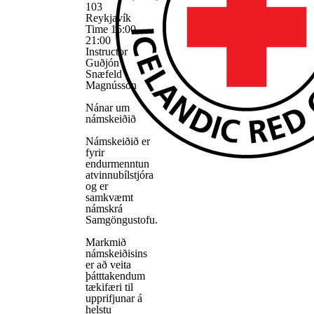
103
Reykjavík
Time
15:00 -
21:00
Instructor
Guðjón
Snæfeld
Magnússon
Nánar um
námskeiðið
Námskeiðið er
fyrir
endurmenntun
atvinnubílstjóra
og er
samkvæmt
námskrá
Samgöngustofu.
Markmið
námskeiðisins
er að veita
þátttakendum
tækifæri til
upprifjunar á
helstu