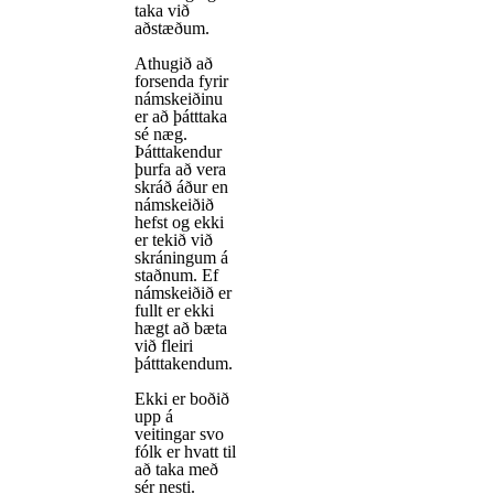
taka við
aðstæðum.
Athugið að
forsenda fyrir
námskeiðinu
er að þátttaka
sé næg.
Þátttakendur
þurfa að vera
skráð áður en
námskeiðið
hefst og ekki
er tekið við
skráningum á
staðnum. Ef
námskeiðið er
fullt er ekki
hægt að bæta
við fleiri
þátttakendum.
Ekki er boðið
upp á
veitingar svo
fólk er hvatt til
að taka með
sér nesti.