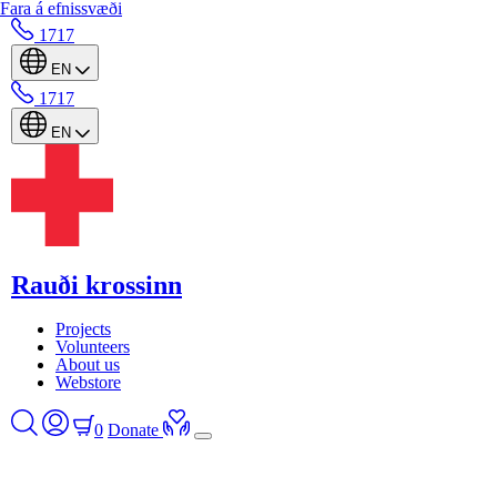
Fara á efnissvæði
1717
EN
1717
EN
Rauði krossinn
Projects
Volunteers
About us
Webstore
0
Donate