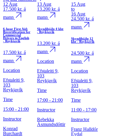
12
Aug
13
Aug
15
Aug
17.500 kr.
á
13.200 kr.
á
to
16
Aug
mann
mann
24.500 kr.
á
mann
6-hour First Aid:
Skyndihjálp 4 klst
Recertification for
- Reykjavík
Commercial
Drivers in English
Skyndihjálp 12
- Reykjavík
klst - Reykjavík
13.200 kr.
á
mann
17.500 kr.
á
24.500 kr.
á
mann
Location
mann
Location
Efstaleiti 9,
Location
103
Efstaleiti 9,
Reykjavík
Efstaleiti 9,
103
103
Reykjavík
Time
Reykjavík
Time
17:00 - 21:00
Time
15:00 - 21:00
Instructor
11:00 - 17:00
Instructor
Rebekka
Instructor
Ásmundsdóttir
Konrad
Franz Halldór
Burchardt
Eydal