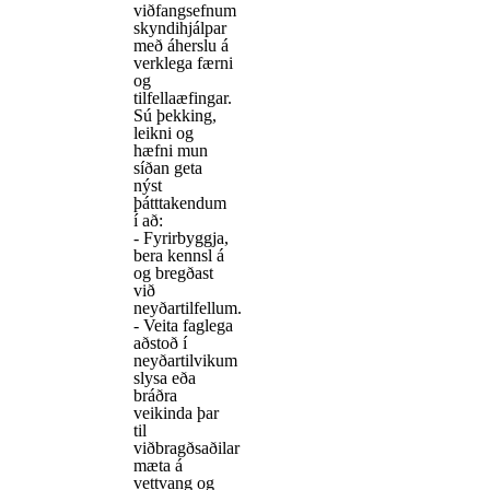
viðfangsefnum
skyndihjálpar
með áherslu á
verklega færni
og
tilfellaæfingar.
Sú þekking,
leikni og
hæfni mun
síðan geta
nýst
þátttakendum
í að:
- Fyrirbyggja,
bera kennsl á
og bregðast
við
neyðartilfellum.
- Veita faglega
aðstoð í
neyðartilvikum
slysa eða
bráðra
veikinda þar
til
viðbragðsaðilar
mæta á
vettvang og