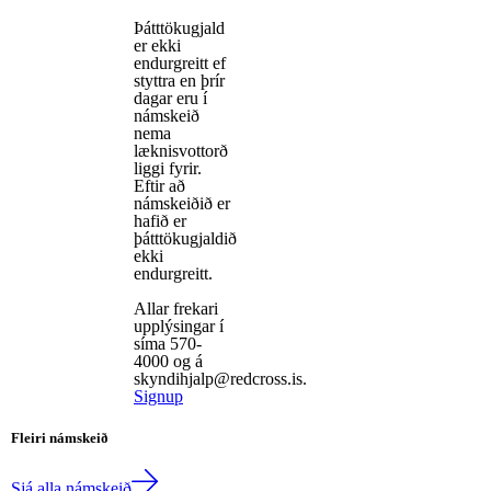
Þátttökugjald
er ekki
endurgreitt ef
styttra en þrír
dagar eru í
námskeið
nema
læknisvottorð
liggi fyrir.
Eftir að
námskeiðið er
hafið er
þátttökugjaldið
ekki
endurgreitt.
Allar frekari
upplýsingar í
síma 570-
4000 og á
skyndihjalp@redcross.is.
Signup
Fleiri námskeið
Sjá alla námskeið