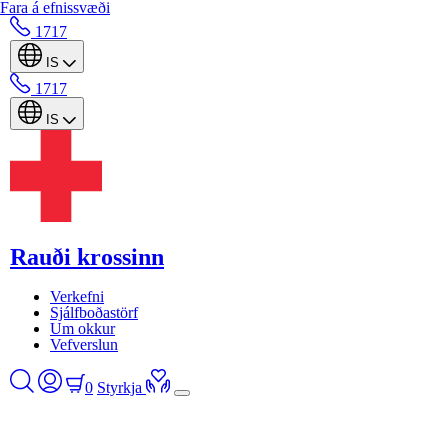
Fara á efnissvæði
1717
IS
1717
IS
Rauði krossinn
Verkefni
Sjálfboðastörf
Um okkur
Vefverslun
0
Styrkja