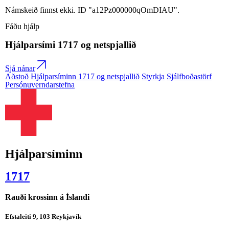
Námskeið finnst ekki. ID "a12Pz000000qOmDIAU".
Fáðu hjálp
Hjálparsími
1717
og netspjallið
Sjá nánar
Aðstoð
Hjálparsíminn 1717 og netspjallið
Styrkja
Sjálfboðastörf
Persónuverndarstefna
Hjálparsíminn
1717
Rauði krossinn á Íslandi
Efstaleiti 9, 103 Reykjavík