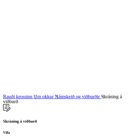
06
Stjórn og nefndir
07
Grunngildi okkar
Rauði krossinn
Um okkur
Námskeið og viðburðir
Skráning á
viðburð
Skráning á viðburð
Villa