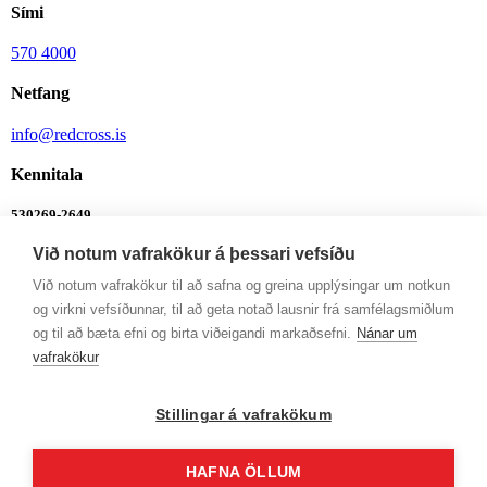
Sími
570 4000
Netfang
info@redcross.is
Kennitala
530269-2649
Við notum vafrakökur á þessari vefsíðu
Bankanúmer
Við notum vafrakökur til að safna og greina upplýsingar um notkun
0342-26-555
og virkni vefsíðunnar, til að geta notað lausnir frá samfélagsmiðlum
Ábendingalína
og til að bæta efni og birta viðeigandi markaðsefni.
Nánar um
vafrakökur
Ábendingalína
Opnunartímar
Stillingar á vafrakökum
Mán-Fim: 9-12 og 13-16
HAFNA ÖLLUM