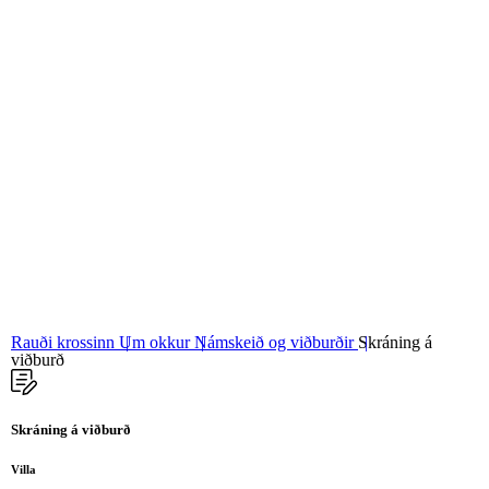
06
Stjórn og nefndir
07
Grunngildi okkar
Rauði krossinn
Um okkur
Námskeið og viðburðir
Skráning á
viðburð
Skráning á viðburð
Villa