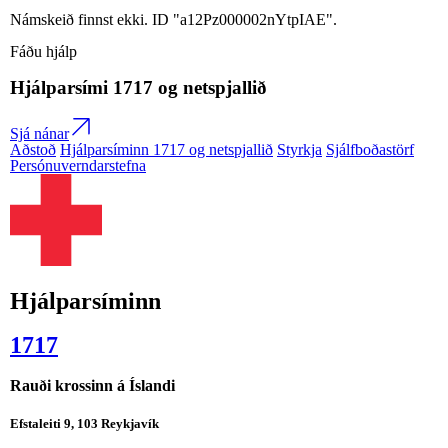
Námskeið finnst ekki. ID "a12Pz000002nYtpIAE".
Fáðu hjálp
Hjálparsími
1717
og netspjallið
Sjá nánar
Aðstoð
Hjálparsíminn 1717 og netspjallið
Styrkja
Sjálfboðastörf
Persónuverndarstefna
Hjálparsíminn
1717
Rauði krossinn á Íslandi
Efstaleiti 9, 103 Reykjavík