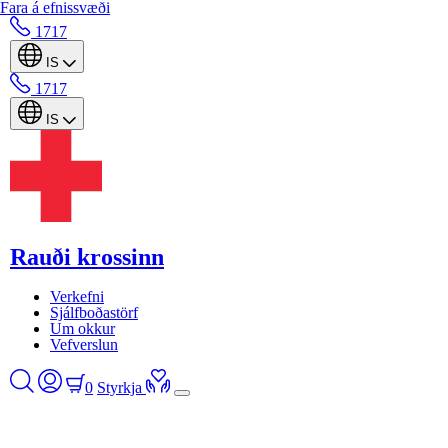
Fara á efnissvæði
1717
IS
1717
IS
Rauði krossinn
Verkefni
Sjálfboðastörf
Um okkur
Vefverslun
0
Styrkja