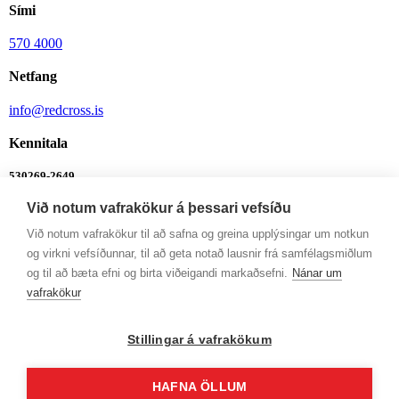
Sími
570 4000
Netfang
info@redcross.is
Kennitala
530269-2649
Við notum vafrakökur á þessari vefsíðu
Bankanúmer
Við notum vafrakökur til að safna og greina upplýsingar um notkun
0342-26-555
og virkni vefsíðunnar, til að geta notað lausnir frá samfélagsmiðlum
Ábendingalína
og til að bæta efni og birta viðeigandi markaðsefni.
Nánar um
vafrakökur
Ábendingalína
Opnunartímar
Stillingar á vafrakökum
Mán-Fim: 9-12 og 13-16
HAFNA ÖLLUM