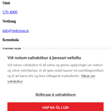
Sími
570 4000
Netfang
info@redcross.is
Kennitala
530269-2649
Við notum vafrakökur á þessari vefsíðu
Bankanúmer
Við notum vafrakökur til að safna og greina upplýsingar um notkun
0342-26-555
og virkni vefsíðunnar, til að geta notað lausnir frá samfélagsmiðlum
Ábendingalína
og til að bæta efni og birta viðeigandi markaðsefni.
Nánar um
vafrakökur
Ábendingalína
Opnunartímar
Stillingar á vafrakökum
Mán-Fim: 9-12 og 13-16
HAFNA ÖLLUM