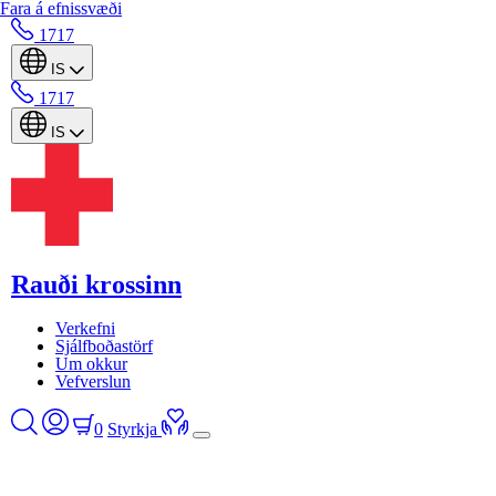
Fara á efnissvæði
1717
IS
1717
IS
Rauði krossinn
Verkefni
Sjálfboðastörf
Um okkur
Vefverslun
0
Styrkja