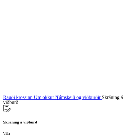
06
Stjórn og nefndir
07
Grunngildi okkar
Rauði krossinn
Um okkur
Námskeið og viðburðir
Skráning á
viðburð
Skráning á viðburð
Villa