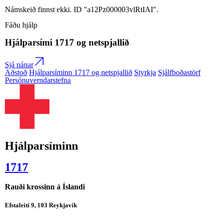
Námskeið finnst ekki. ID "a12Pz000003vlRtIAI".
Fáðu hjálp
Hjálparsími
1717
og netspjallið
Sjá nánar
Aðstoð
Hjálparsíminn 1717 og netspjallið
Styrkja
Sjálfboðastörf
Persónuverndarstefna
Hjálparsíminn
1717
Rauði krossinn á Íslandi
Efstaleiti 9, 103 Reykjavík