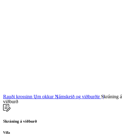
06
Stjórn og nefndir
07
Grunngildi okkar
Rauði krossinn
Um okkur
Námskeið og viðburðir
Skráning á
viðburð
Skráning á viðburð
Villa