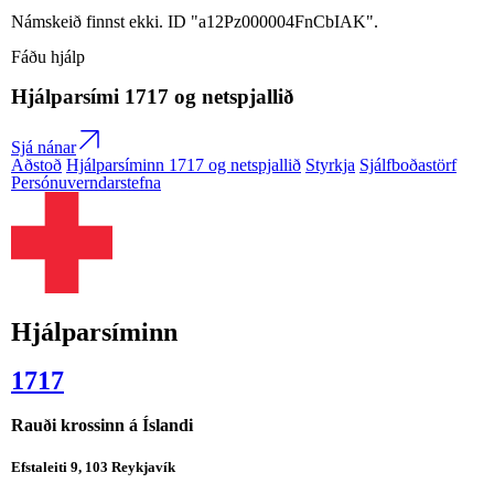
Námskeið finnst ekki. ID "a12Pz000004FnCbIAK".
Fáðu hjálp
Hjálparsími
1717
og netspjallið
Sjá nánar
Aðstoð
Hjálparsíminn 1717 og netspjallið
Styrkja
Sjálfboðastörf
Persónuverndarstefna
Hjálparsíminn
1717
Rauði krossinn á Íslandi
Efstaleiti 9, 103 Reykjavík