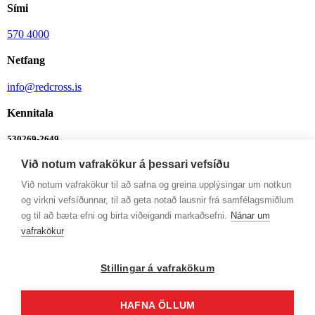
Sími
570 4000
Netfang
info@redcross.is
Kennitala
530269-2649
Við notum vafrakökur á þessari vefsíðu
Bankanúmer
Við notum vafrakökur til að safna og greina upplýsingar um notkun
0342-26-555
og virkni vefsíðunnar, til að geta notað lausnir frá samfélagsmiðlum
Ábendingalína
og til að bæta efni og birta viðeigandi markaðsefni.
Nánar um
vafrakökur
Ábendingalína
Opnunartímar
Stillingar á vafrakökum
Mán-Fim: 9-12 og 13-16
HAFNA ÖLLUM