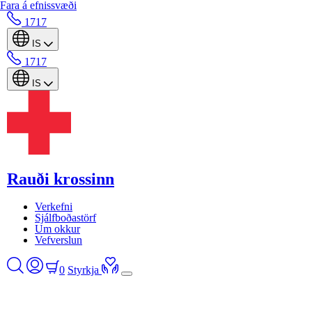
Fara á efnissvæði
1717
IS
1717
IS
Rauði krossinn
Verkefni
Sjálfboðastörf
Um okkur
Vefverslun
0
Styrkja