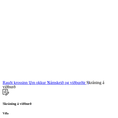
06
Stjórn og nefndir
07
Grunngildi okkar
Rauði krossinn
Um okkur
Námskeið og viðburðir
Skráning á
viðburð
Skráning á viðburð
Villa