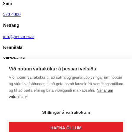
Sími
570 4000
Netfang
info@redcross.is
Kennitala
530269-2649
Við notum vafrakökur á þessari vefsíðu
Bankanúmer
Við notum vafrakökur til að safna og greina upplýsingar um notkun
0342-26-555
og virkni vefsíðunnar, til að geta notað lausnir frá samfélagsmiðlum
Ábendingalína
og til að bæta efni og birta viðeigandi markaðsefni.
Nánar um
vafrakökur
Ábendingalína
Opnunartímar
Stillingar á vafrakökum
Mán-Fim: 9-12 og 13-16
HAFNA ÖLLUM