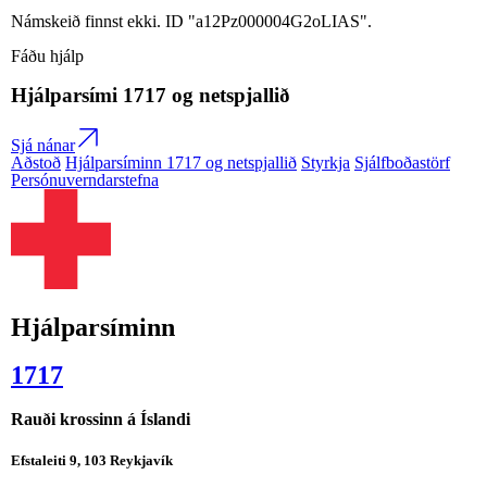
Námskeið finnst ekki. ID "a12Pz000004G2oLIAS".
Fáðu hjálp
Hjálparsími
1717
og netspjallið
Sjá nánar
Aðstoð
Hjálparsíminn 1717 og netspjallið
Styrkja
Sjálfboðastörf
Persónuverndarstefna
Hjálparsíminn
1717
Rauði krossinn á Íslandi
Efstaleiti 9, 103 Reykjavík