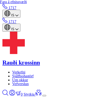
Fara á efnissvæði
1717
IS
1717
IS
Rauði krossinn
Verkefni
Sjálfboðastörf
Um okkur
Vefverslun
0
Styrkja