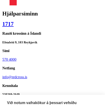
Hjálparsíminn
1717
Rauði krossinn á Íslandi
Efstaleiti 9, 103 Reykjavík
Sími
570 4000
Netfang
info@redcross.is
Kennitala
530269-2649
Við notum vafrakökur á þessari vefsíðu
Bankanúmer