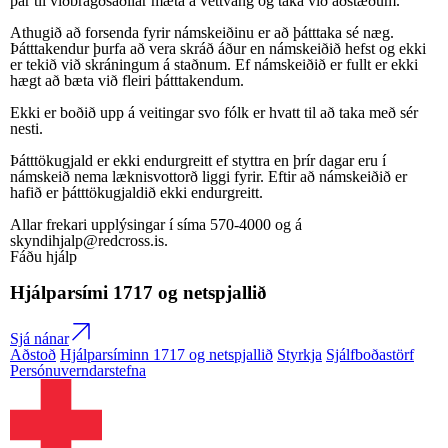
þar til viðbragðsaðilar mæta á vettvang og taka við aðstæðum.
Athugið að forsenda fyrir námskeiðinu er að þátttaka sé næg.
Þátttakendur þurfa að vera skráð áður en námskeiðið hefst og ekki
er tekið við skráningum á staðnum. Ef námskeiðið er fullt er ekki
hægt að bæta við fleiri þátttakendum.
Ekki er boðið upp á veitingar svo fólk er hvatt til að taka með sér
nesti.
Þátttökugjald er ekki endurgreitt ef styttra en þrír dagar eru í
námskeið nema læknisvottorð liggi fyrir. Eftir að námskeiðið er
hafið er þátttökugjaldið ekki endurgreitt.
Allar frekari upplýsingar í síma 570-4000 og á
skyndihjalp@redcross.is.
Fáðu hjálp
Hjálparsími
1717
og netspjallið
Sjá nánar
Aðstoð
Hjálparsíminn 1717 og netspjallið
Styrkja
Sjálfboðastörf
Persónuverndarstefna