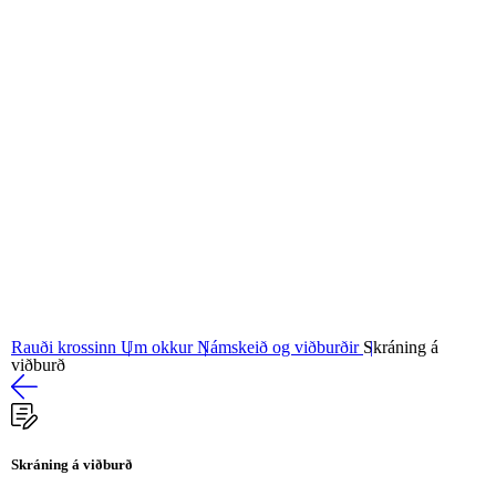
06
Stjórn og nefndir
07
Grunngildi okkar
Rauði krossinn
Um okkur
Námskeið og viðburðir
Skráning á
viðburð
Skráning á viðburð