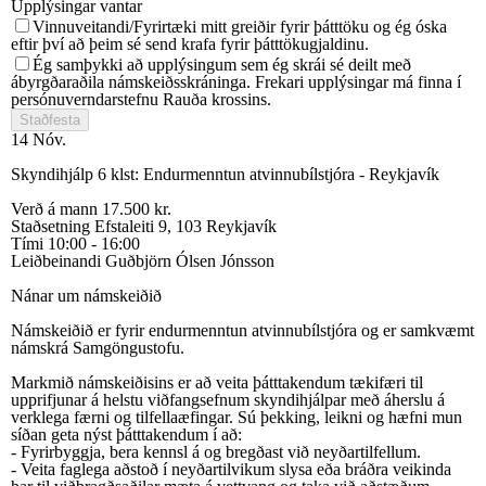
Upplýsingar vantar
Vinnuveitandi/Fyrirtæki mitt greiðir fyrir þátttöku og ég óska
eftir því að þeim sé send krafa fyrir þátttökugjaldinu.
Ég samþykki að upplýsingum sem ég skrái sé deilt með
ábyrgðaraðila námskeiðsskráninga. Frekari upplýsingar má finna í
persónuverndarstefnu Rauða krossins.
Staðfesta
14
Nóv.
Skyndihjálp 6 klst: Endurmenntun atvinnubílstjóra - Reykjavík
Verð á mann
17.500 kr.
Staðsetning
Efstaleiti 9, 103 Reykjavík
Tími
10:00 - 16:00
Leiðbeinandi
Guðbjörn Ólsen Jónsson
Nánar um námskeiðið
Námskeiðið er fyrir endurmenntun atvinnubílstjóra og er samkvæmt
námskrá Samgöngustofu.
Markmið námskeiðisins er að veita þátttakendum tækifæri til
upprifjunar á helstu viðfangsefnum skyndihjálpar með áherslu á
verklega færni og tilfellaæfingar. Sú þekking, leikni og hæfni mun
síðan geta nýst þátttakendum í að:
- Fyrirbyggja, bera kennsl á og bregðast við neyðartilfellum.
- Veita faglega aðstoð í neyðartilvikum slysa eða bráðra veikinda