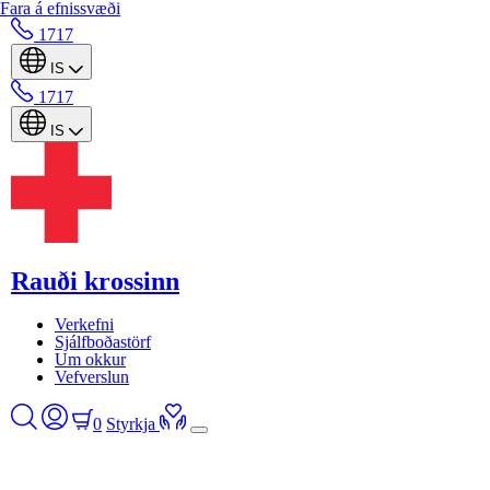
Fara á efnissvæði
1717
IS
1717
IS
Rauði krossinn
Verkefni
Sjálfboðastörf
Um okkur
Vefverslun
0
Styrkja