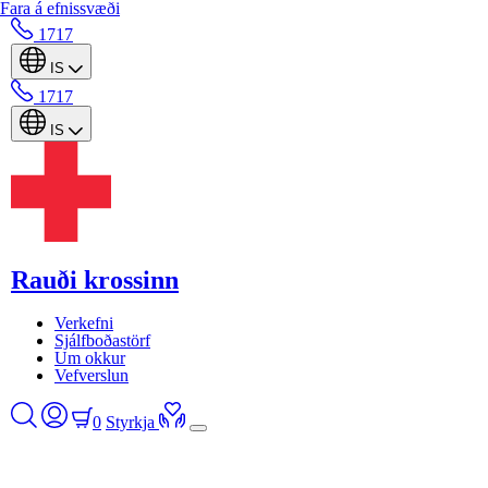
Fara á efnissvæði
1717
IS
1717
IS
Rauði krossinn
Verkefni
Sjálfboðastörf
Um okkur
Vefverslun
0
Styrkja