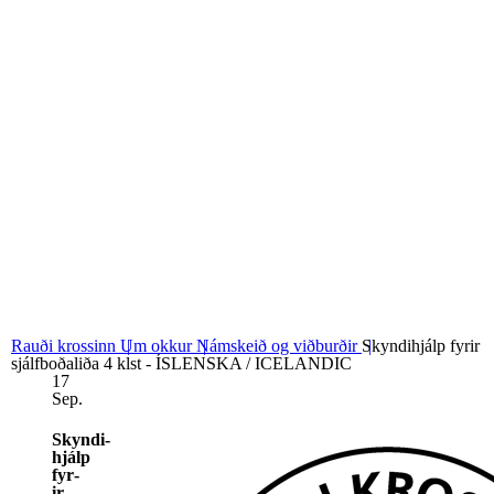
06
Stjórn og nefndir
07
Grunngildi okkar
Rauði krossinn
Um okkur
Námskeið og viðburðir
Skyndihjálp fyrir
sjálfboðaliða 4 klst - ÍSLENSKA / ICELANDIC
17
Sep.
Skyndi­
hjálp
fyr­
ir