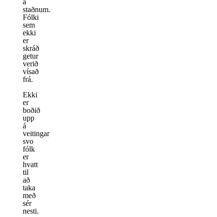
á
staðnum.
Fólki
sem
ekki
er
skráð
getur
verið
vísað
frá.
Ekki
er
boðið
upp
á
veitingar
svo
fólk
er
hvatt
til
að
taka
með
sér
nesti.