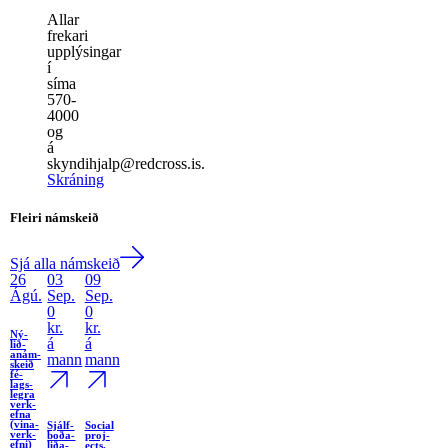
Allar
frekari
upplýsingar
í
síma
570-
4000
og
á
skyndihjalp@redcross.is.
Skráning
Fleiri námskeið
Sjá alla námskeið
26
03
09
Ágú.
Sep.
Sep.
0
0
kr.
kr.
Ný­
á
á
lið­
anám­
mann
mann
skeið
fé­
lags­
legra
verk­
efna
(vina­
Sjálf­
Social
verk­
boða­
proj­
efni)
liða­
ects,