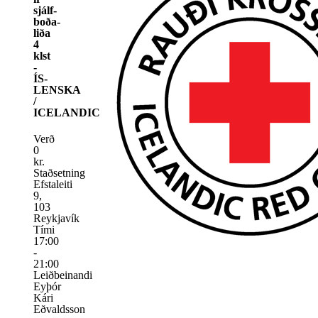
sjálf­
boða­
liða
4
klst
-
ÍS­
LENSKA
/
ICELANDIC
Verð
0
kr.
Staðsetning
Efstaleiti
9,
103
Reykjavík
Tími
17:00
-
21:00
Leiðbeinandi
Eyþór
Kári
Eðvaldsson