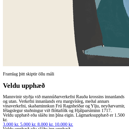
Framlag þitt skiptir öllu máli
Veldu upphæð
Mannvinir styðja við mannúðarverkefni Rauða krossins innanlands
og utan. Verkefni innanlands eru margvísleg, meðal annars
vinaverkefni, skaðaminnkun Frú Ragnheiðar og Ylju, neyðarvarnir,
félagslegur stuðningur við flóttafólk og Hjálparsíminn 1717.
Veldu upphæð eða sláðu inn þína eigin. Lágmarksupphæð er 1.500
kr.
3.000 kr.
5.000 kr.
8.000 kr.
10.000 kr.
Veldu upphæð eða sláðu inn upphæð