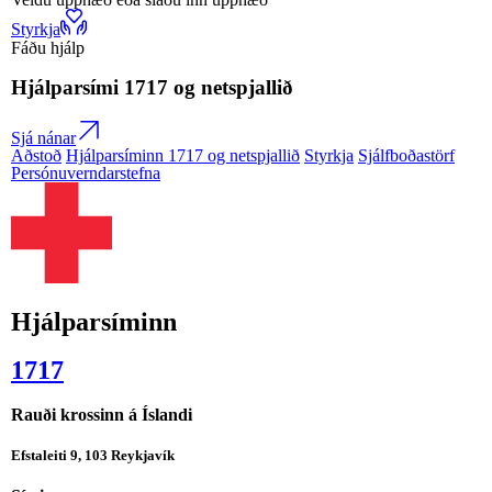
Styrkja
Fáðu hjálp
Hjálparsími
1717
og netspjallið
Sjá nánar
Aðstoð
Hjálparsíminn 1717 og netspjallið
Styrkja
Sjálfboðastörf
Persónuverndarstefna
Hjálparsíminn
1717
Rauði krossinn á Íslandi
Efstaleiti 9, 103 Reykjavík