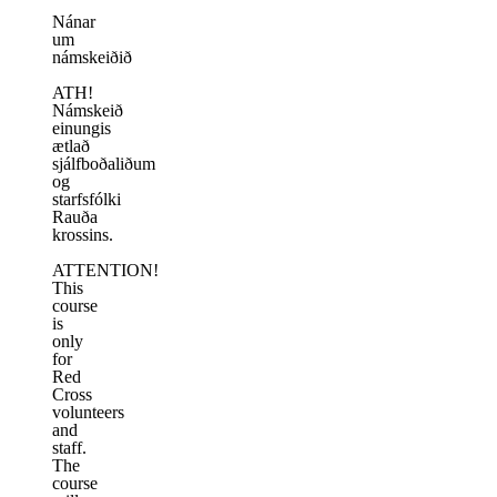
Nánar
um
námskeiðið
ATH!
Námskeið
einungis
ætlað
sjálfboðaliðum
og
starfsfólki
Rauða
krossins.
ATTENTION!
This
course
is
only
for
Red
Cross
volunteers
and
staff.
The
course