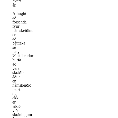
hvert
ár.
Athugið
að
forsenda
fyrir
námskeiðinu
er
að
þátttaka
sé
næg.
Þátttakendur
þurfa
að
vera
skráðir
áður
en
námskeiðið
hefst
og
ekki
er
tekið
við
skráningum