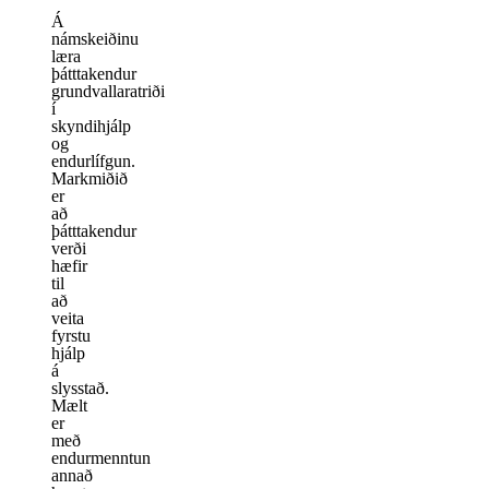
Á
námskeiðinu
læra
þátttakendur
grundvallaratriði
í
skyndihjálp
og
endurlífgun.
Markmiðið
er
að
þátttakendur
verði
hæfir
til
að
veita
fyrstu
hjálp
á
slysstað.
Mælt
er
með
endurmenntun
annað