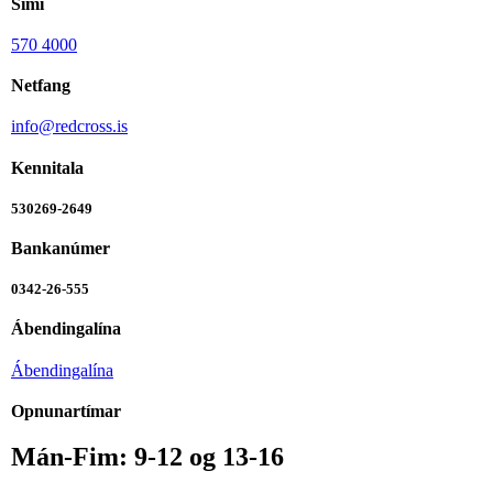
Sími
570 4000
Netfang
info@redcross.is
Kennitala
530269-2649
Bankanúmer
0342-26-555
Ábendingalína
Ábendingalína
Opnunartímar
Mán-Fim: 9-12 og 13-16