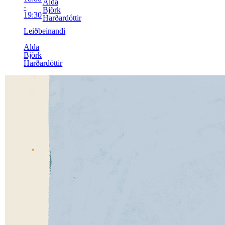
Alda
-
Björk
19:30
Harðardóttir
Leiðbeinandi
Alda
Björk
Harðardóttir