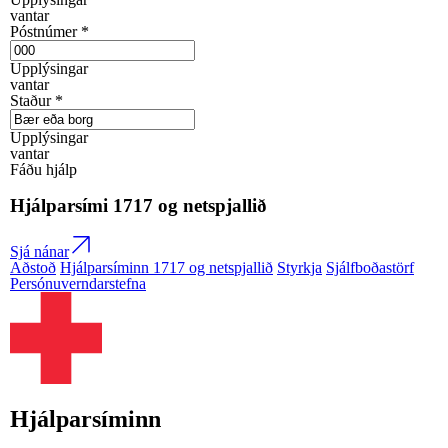
vantar
Póstnúmer
*
Upplýsingar
vantar
Staður
*
Upplýsingar
vantar
Fáðu hjálp
Hjálparsími
1717
og netspjallið
Sjá nánar
Aðstoð
Hjálparsíminn 1717 og netspjallið
Styrkja
Sjálfboðastörf
Persónuverndarstefna
Hjálparsíminn