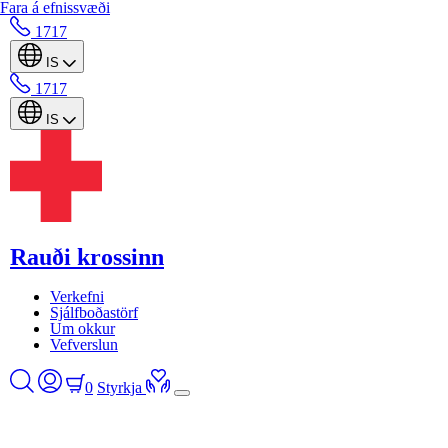
Fara á efnissvæði
1717
IS
1717
IS
Rauði krossinn
Verkefni
Sjálfboðastörf
Um okkur
Vefverslun
0
Styrkja