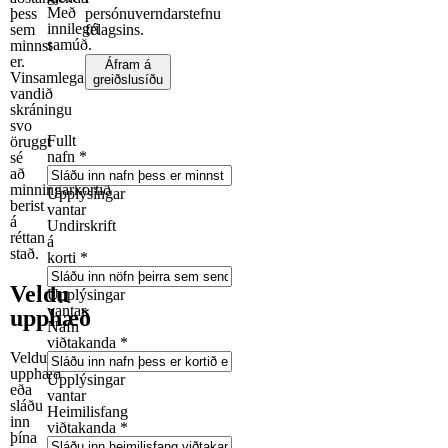
Með
þess
persónuverndarstefnu
innilegri
sem
félagsins.
samúð.
minnst
er.
Áfram á
Vinsamlega
greiðslusíðu
vandið
skráningu
svo
Fullt
öruggt
nafn
*
sé
að
minningarkortið
Upplýsingar
berist
vantar
á
Undirskrift
réttan
á
stað.
korti
*
Veldu
Upplýsingar
vantar
upphæð
Nafn
viðtakanda
*
Veldu
upphæð
Upplýsingar
eða
vantar
sláðu
Heimilisfang
inn
viðtakanda
*
þína