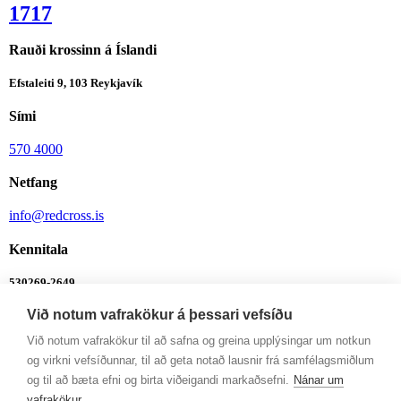
1717
Rauði krossinn á Íslandi
Efstaleiti 9, 103 Reykjavík
Sími
570 4000
Netfang
info@redcross.is
Kennitala
530269-2649
Við notum vafrakökur á þessari vefsíðu
Bankanúmer
Við notum vafrakökur til að safna og greina upplýsingar um notkun
0342-26-555
og virkni vefsíðunnar, til að geta notað lausnir frá samfélagsmiðlum
Ábendingalína
og til að bæta efni og birta viðeigandi markaðsefni.
Nánar um
vafrakökur