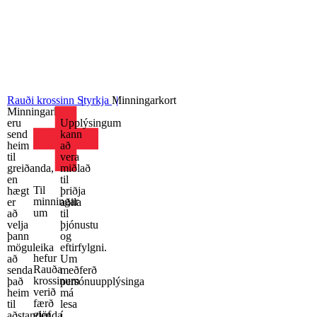
aðalfundi deilda og landsfélags.
Rauði krossinn
Styrkja
Minningarkort
Minningarkort
eru
Upplýsingum
send
kann
heim
að
til
vera
greiðanda,
miðlað
en
til
Til
hægt
þriðja
minningar
er
aðila
um
að
til
velja
þjónustu
þann
og
möguleika
eftirfylgni.
hefur
að
Um
Rauða
senda
meðferð
krossinum
það
persónuupplýsinga
verið
heim
má
færð
til
lesa
gjöf.
aðstandenda
í