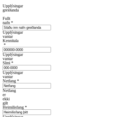
Upplýsingar
greiðanda
Fullt
nafn
*
Upplýsingar
vantar
Kennitala
*
Upplýsingar
vantar
Sími
*
Upplýsingar
vantar
Netfang
*
Netfang
er
ekki
gilt
Heimilisfang
*
Upplýsingar