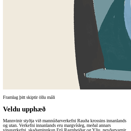
Framlag þitt skiptir öllu máli
Veldu upphæð
Mannvinir styðja við mannúðarverkefni Rauða krossins innanlands
og utan. Verkefni innanlands eru margvísleg, meðal annars
vinaverkefni, skaðaminnkun Frú Ragnheiðar og Ylju, neyðarvarnir,