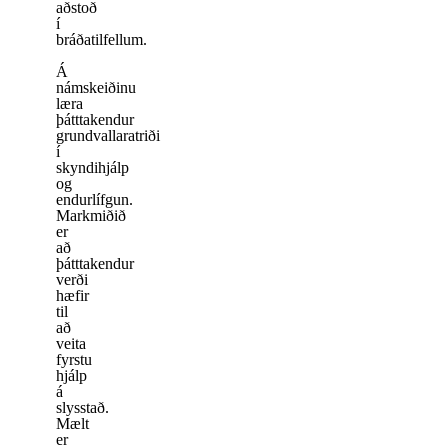
aðstoð
í
bráðatilfellum.
Á
námskeiðinu
læra
þátttakendur
grundvallaratriði
í
skyndihjálp
og
endurlífgun.
Markmiðið
er
að
þátttakendur
verði
hæfir
til
að
veita
fyrstu
hjálp
á
slysstað.
Mælt
er