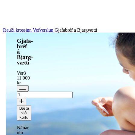
Vefverslun
Sjá vefverslun
Rauði krossinn
Vefverslun
Gjafabréf á Bjargvætti
Gjafa­
bréf
á
Bjarg­
vætti
Verð
11.000
kr
Bæta
við
körfu
Nánar
um