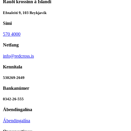
Rauði krossinn á Íslandi
Efstaleiti 9, 103 Reykjavík
Sími
570 4000
Netfang
info@redcross.is
Kennitala
530269-2649
Bankanúmer
0342-26-555
Ábendingalína
Ábendingalína