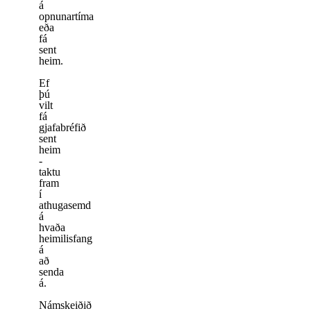
á
opnunartíma
eða
fá
sent
heim.
Ef
þú
vilt
fá
gjafabréfið
sent
heim
-
taktu
fram
í
athugasemd
á
hvaða
heimilisfang
á
að
senda
á.
Námskeiðið