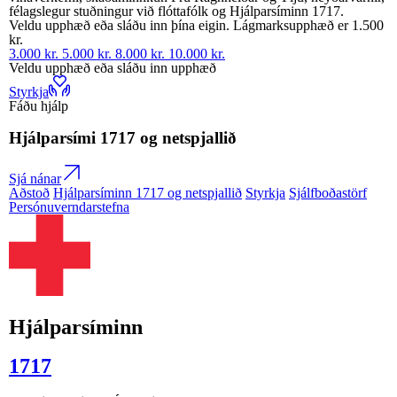
félagslegur stuðningur við flóttafólk og Hjálparsíminn 1717.
Veldu upphæð eða sláðu inn þína eigin. Lágmarksupphæð er 1.500
kr.
3.000 kr.
5.000 kr.
8.000 kr.
10.000 kr.
Veldu upphæð eða sláðu inn upphæð
Styrkja
Fáðu hjálp
Hjálparsími
1717
og netspjallið
Sjá nánar
Aðstoð
Hjálparsíminn 1717 og netspjallið
Styrkja
Sjálfboðastörf
Persónuverndarstefna
Hjálparsíminn
1717