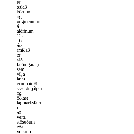
er
ætlað
börnum
og
ungmennum
á
aldrinum
12-
16
ára
(miðað
er
við
fæðingarár)
sem
vilja
læra
grunnatriði
skyndihjálpar
og
öðlast
lágmarksfærni
í
að
veita
slösuðum
eða
veikum