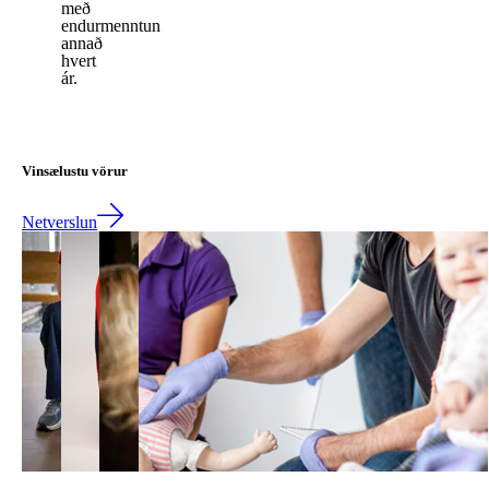
með
endurmenntun
annað
hvert
ár.
Vinsælustu vörur
Netverslun