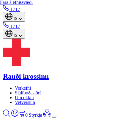
Fara á efnissvæði
1717
IS
1717
IS
Rauði krossinn
Verkefni
Sjálfboðastörf
Um okkur
Vefverslun
0
Styrkja