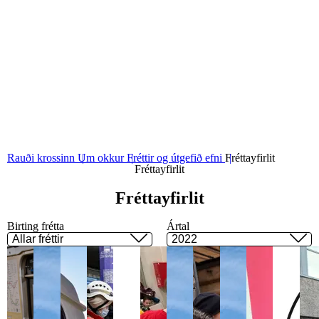
Fréttir og útgefið efni
Sjá fréttir og útgefið efni
01
Fréttayfirlit
Rauði krossinn
Um okkur
Fréttir og útgefið efni
Fréttayfirlit
Fréttayfirlit
Frétta­yf­ir­lit
Birting frétta
Ártal
Allar fréttir
2022