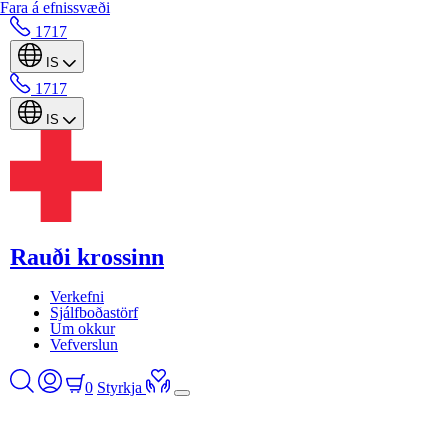
Fara á efnissvæði
1717
IS
1717
IS
Rauði krossinn
Verkefni
Sjálfboðastörf
Um okkur
Vefverslun
0
Styrkja