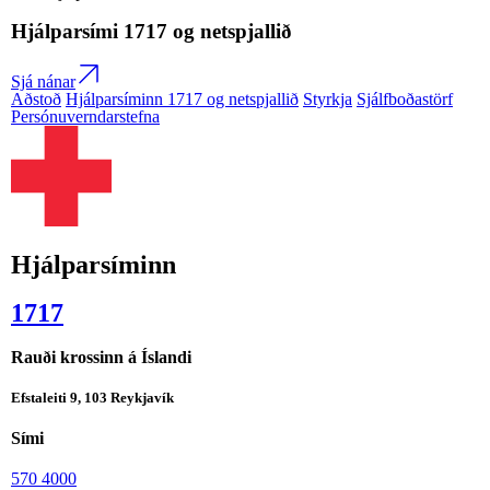
Hjálparsími
1717
og netspjallið
Sjá nánar
Aðstoð
Hjálparsíminn 1717 og netspjallið
Styrkja
Sjálfboðastörf
Persónuverndarstefna
Hjálparsíminn
1717
Rauði krossinn á Íslandi
Efstaleiti 9, 103 Reykjavík
Sími
570 4000