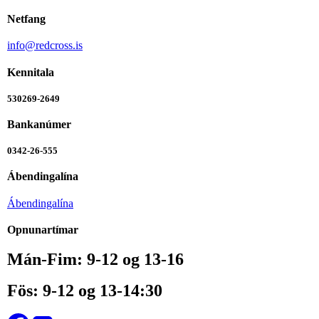
Netfang
info@redcross.is
Kennitala
530269-2649
Bankanúmer
0342-26-555
Ábendingalína
Ábendingalína
Opnunartímar
Mán-Fim: 9-12 og 13-16
Fös: 9-12 og 13-14:30