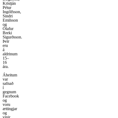
Kristján
Pétur
Ingólfsson,
Sindri
Emilsson
og
Ólafur
Breki
Sigurðsson.
Þeir
eru
á
aldrinum
15–
16
ára.
Áheitum
var
safnað
í
gegnum
Facebook
og
voru
ættingjar
og
vinir