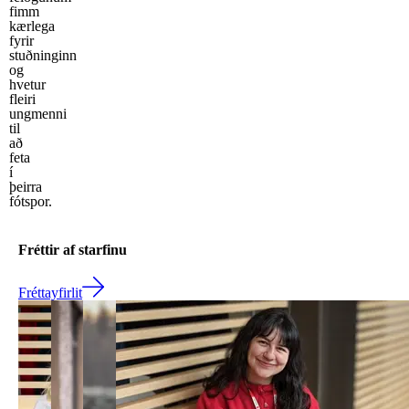
fimm
kærlega
fyrir
stuðninginn
og
hvetur
fleiri
ungmenni
til
að
feta
í
þeirra
fótspor.
Fréttir af starfinu
Fréttayfirlit