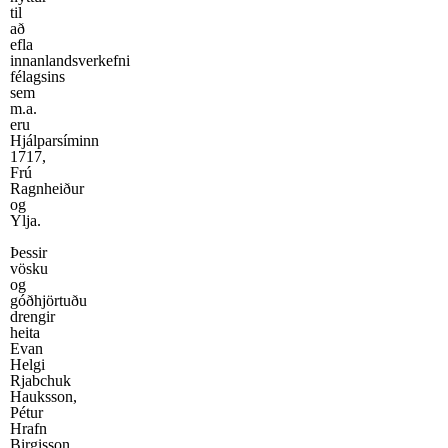
til
að
efla
innanlandsverkefni
félagsins
sem
m.a.
eru
Hjálparsíminn
1717,
Frú
Ragnheiður
og
Ylja.
Þessir
vösku
og
góðhjörtuðu
drengir
heita
Evan
Helgi
Rjabchuk
Hauksson,
Pétur
Hrafn
Birgisson,