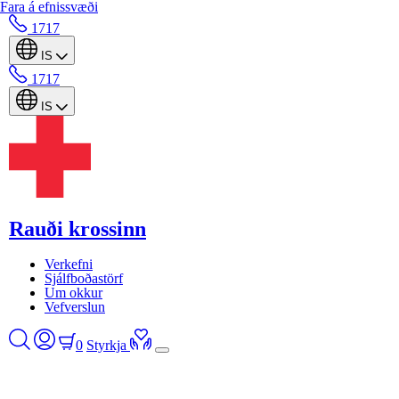
Fara á efnissvæði
1717
IS
1717
IS
Rauði krossinn
Verkefni
Sjálfboðastörf
Um okkur
Vefverslun
0
Styrkja