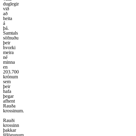
duglegir
við
að
heita
á
þá.
Samtals
söfnuðu
þeir
hvorki
meira
né
minna
en
203.700
krónum
sem
þeir
hafa
þegar
afhent
Rauða
krossinum.
Rauði
krossinn
þakkar
félögunum