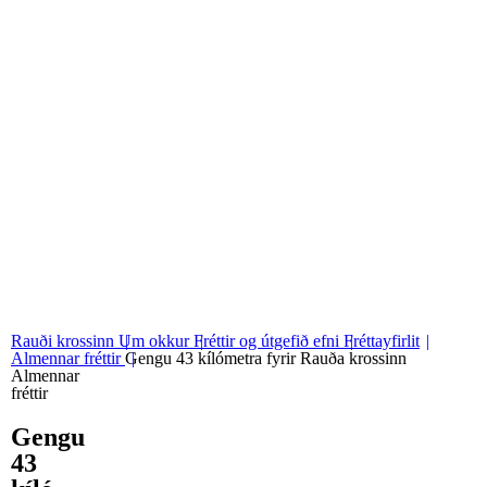
06
Stjórn og nefndir
07
Grunngildi okkar
Rauði krossinn
Um okkur
Fréttir og útgefið efni
Fréttayfirlit
Almennar fréttir
Gengu 43 kílómetra fyrir Rauða krossinn
Almennar
fréttir
Gengu
43