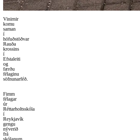
Vinirnir
komu
saman
í
höfuðstöðvar
Rauða
krossins
í
Efstaleiti
og
færðu
félaginu
söfnunarféð.
Fimm
félagar
úr
Réttarholtsskóla
í
Reykjavík
gengu
nýverið
frá
skólanum