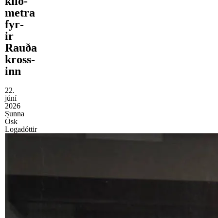
kíló­
metra
fyr­
ir
Rauða
kross­
inn
22.
júní
2026
Sunna
Ósk
Logadóttir