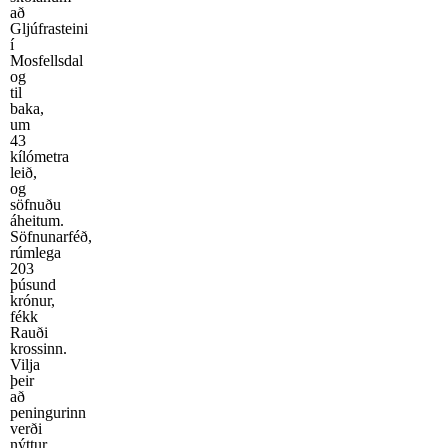
að
Gljúfrasteini
í
Mosfellsdal
og
til
baka,
um
43
kílómetra
leið,
og
söfnuðu
áheitum.
Söfnunarféð,
rúmlega
203
þúsund
krónur,
fékk
Rauði
krossinn.
Vilja
þeir
að
peningurinn
verði
nýttur