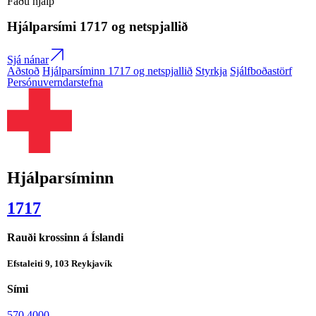
Fáðu hjálp
Hjálparsími
1717
og netspjallið
Sjá nánar
Aðstoð
Hjálparsíminn 1717 og netspjallið
Styrkja
Sjálfboðastörf
Persónuverndarstefna
Hjálparsíminn
1717
Rauði krossinn á Íslandi
Efstaleiti 9, 103 Reykjavík
Sími
570 4000