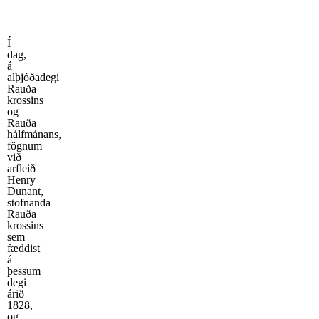
Í
dag,
á
alþjóðadegi
Rauða
krossins
og
Rauða
hálfmánans,
fögnum
við
arfleið
Henry
Dunant,
stofnanda
Rauða
krossins
sem
fæddist
á
þessum
degi
árið
1828,
og