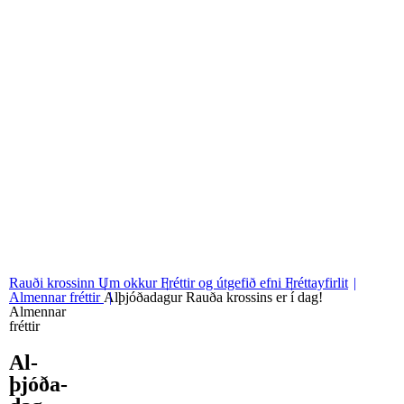
06
Stjórn og nefndir
07
Grunngildi okkar
Rauði krossinn
Um okkur
Fréttir og útgefið efni
Fréttayfirlit
Almennar fréttir
Alþjóðadagur Rauða krossins er í dag!
Almennar
fréttir
Al­
þjóða­