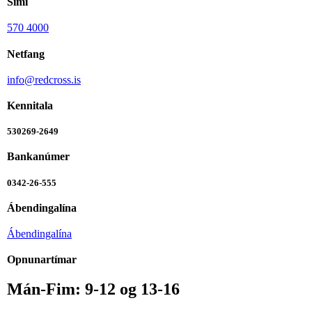
Sími
570 4000
Netfang
info@redcross.is
Kennitala
530269-2649
Bankanúmer
0342-26-555
Ábendingalína
Ábendingalína
Opnunartímar
Mán-Fim: 9-12 og 13-16