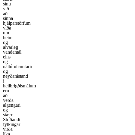
sínu
við
að
sinna
hjálparstörfum
víða
um
heim
og
alvarleg
vandamál
eins
og
náttúruhamfarir
og
neyðarástand
í
heilbrigðismálum
eru
að
verða
algengari
og
stærri.
Stríðandi
fylkingar
virða
líka