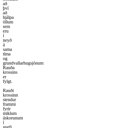
að
því
að
hjálpa
öllum
sem
eru
í
neyð
á
sama
tíma
og
grundvallarhugsjónum
Rauða
krossins
er
fylgt.
Rauði
krossinn
stendur
frammi
fyrir
miklum
áskorunum
í
starfi