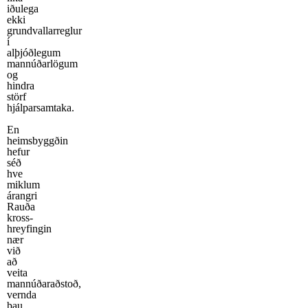
iðulega
ekki
grundvallarreglur
í
alþjóðlegum
mannúðarlögum
og
hindra
störf
hjálparsamtaka.
En
heimsbyggðin
hefur
séð
hve
miklum
árangri
Rauða
kross-
hreyfingin
nær
við
að
veita
mannúðaraðstoð,
vernda
þau