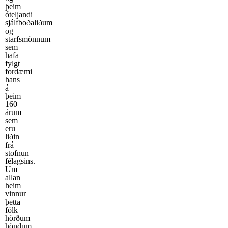
þeim
óteljandi
sjálfboðaliðum
og
starfsmönnum
sem
hafa
fylgt
fordæmi
hans
á
þeim
160
árum
sem
eru
liðin
frá
stofnun
félagsins.
Um
allan
heim
vinnur
þetta
fólk
hörðum
höndum