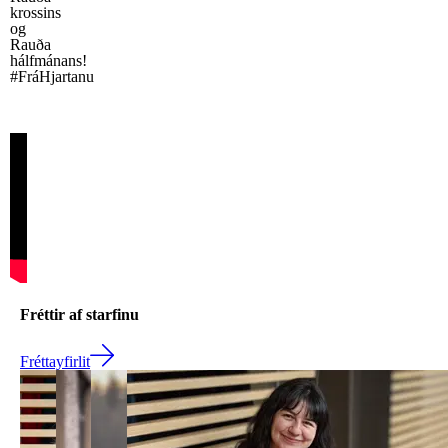
krossins
og
Rauða
hálfmánans!
#FráHjartanu
Fréttir af starfinu
Fréttayfirlit