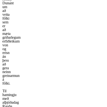
Dunant
um
að
veita
fólki
sem
er
að
mæta
gríðarlegum
erfiðleikum
von
og
reisn
án
þess
að
gera
neinn
greinarmun
á
fólki.
Til
hamingju
með
alþjóðadag
Rauða