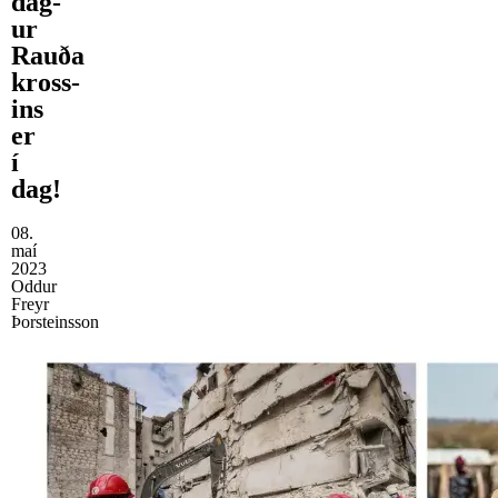
dag­
ur
Rauða
kross­
ins
er
í
dag!
08.
maí
2023
Oddur
Freyr
Þorsteinsson