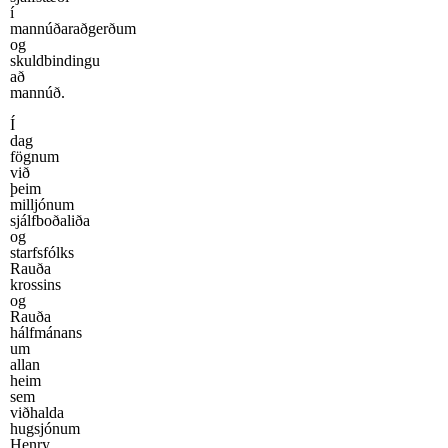
í
mannúðaraðgerðum
og
skuldbindingu
að
mannúð.
Í
dag
fögnum
við
þeim
milljónum
sjálfboðaliða
og
starfsfólks
Rauða
krossins
og
Rauða
hálfmánans
um
allan
heim
sem
viðhalda
hugsjónum
Henry