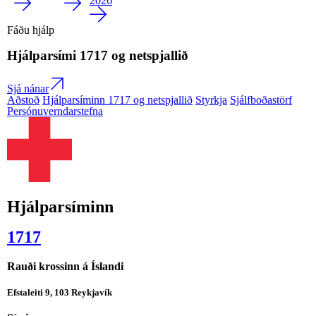
2026
Fáðu hjálp
Hjálparsími
1717
og netspjallið
Sjá nánar
Aðstoð
Hjálparsíminn 1717 og netspjallið
Styrkja
Sjálfboðastörf
Persónuverndarstefna
Hjálparsíminn
1717
Rauði krossinn á Íslandi
Efstaleiti 9, 103 Reykjavík