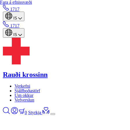
Fara á efnissvæði
1717
IS
1717
IS
Rauði krossinn
Verkefni
Sjálfboðastörf
Um okkur
Vefverslun
0
Styrkja