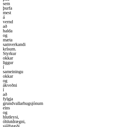
sem
þurfa
mest
á
vernd
að
halda
og
mæta
samverkandi
krísum.
Styrkur
okkar
liggur
í
sameiningu
okkar
og
ákveðni
í
að
fylgja
grundvallarhugsjónum
eins
og
hlutleysi,
óhlutdrægni,
sjálfstæði