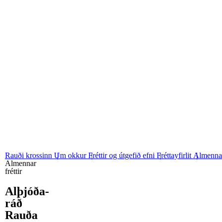
06
Stjórn og nefndir
07
Grunngildi okkar
Rauði krossinn
Um okkur
Fréttir og útgefið efni
Fréttayfirlit
Almennar
Almennar
fréttir
Al­þjóða­
ráð
Rauða