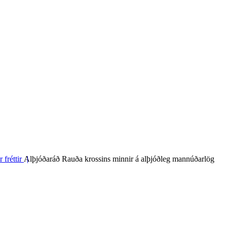
 fréttir
Alþjóðaráð Rauða krossins minnir á alþjóðleg mannúðarlög