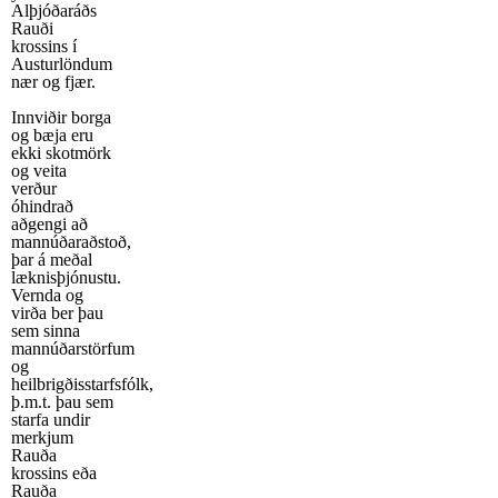
Alþjóðaráðs
Rauði
krossins í
Austurlöndum
nær og fjær.
Innviðir borga
og bæja eru
ekki skotmörk
og veita
verður
óhindrað
aðgengi að
mannúðaraðstoð,
þar á meðal
læknisþjónustu.
Vernda og
virða ber þau
sem sinna
mannúðarstörfum
og
heilbrigðisstarfsfólk,
þ.m.t. þau sem
starfa undir
merkjum
Rauða
krossins eða
Rauða