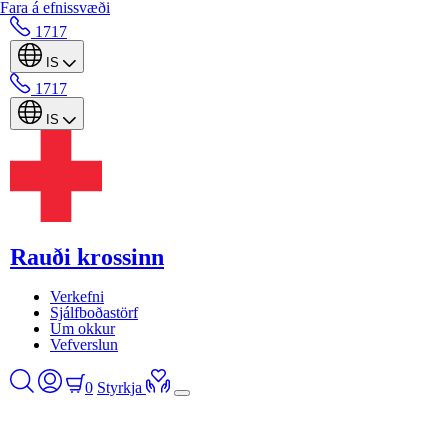
Fara á efnissvæði
1717
IS
1717
IS
Rauði krossinn
Verkefni
Sjálfboðastörf
Um okkur
Vefverslun
0
Styrkja