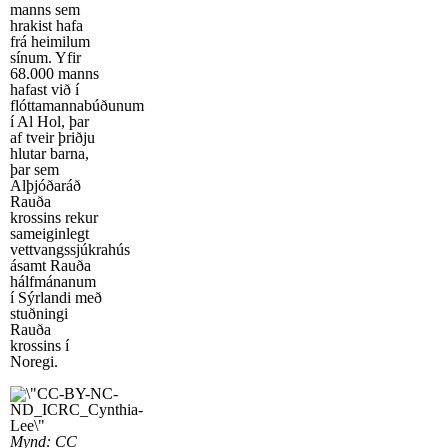
manns sem
hrakist hafa
frá heimilum
sínum. Yfir
68.000 manns
hafast við í
flóttamannabúðunum
í Al Hol, þar
af tveir þriðju
hlutar barna,
þar sem
Alþjóðaráð
Rauða
krossins rekur
sameiginlegt
vettvangssjúkrahús
ásamt Rauða
hálfmánanum
í Sýrlandi með
stuðningi
Rauða
krossins í
Noregi.
Mynd: CC