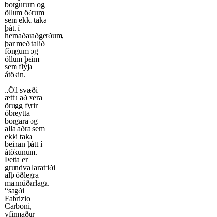
borgurum og
öllum öðrum
sem ekki taka
þátt í
hernaðaraðgerðum,
þar með talið
föngum og
öllum þeim
sem flýja
átökin.
„Öll svæði
ættu að vera
örugg fyrir
óbreytta
borgara og
alla aðra sem
ekki taka
beinan þátt í
átökunum.
Þetta er
grundvallaratriði
alþjóðlegra
mannúðarlaga,
“sagði
Fabrizio
Carboni,
yfirmaður