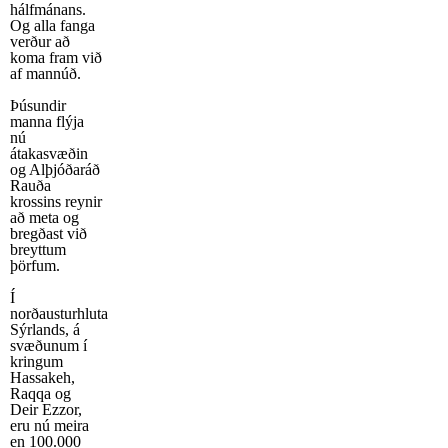
hálfmánans.
Og alla fanga
verður að
koma fram við
af mannúð.
Þúsundir
manna flýja
nú
átakasvæðin
og Alþjóðaráð
Rauða
krossins reynir
að meta og
bregðast við
breyttum
þörfum.
Í
norðausturhluta
Sýrlands, á
svæðunum í
kringum
Hassakeh,
Raqqa og
Deir Ezzor,
eru nú meira
en 100.000