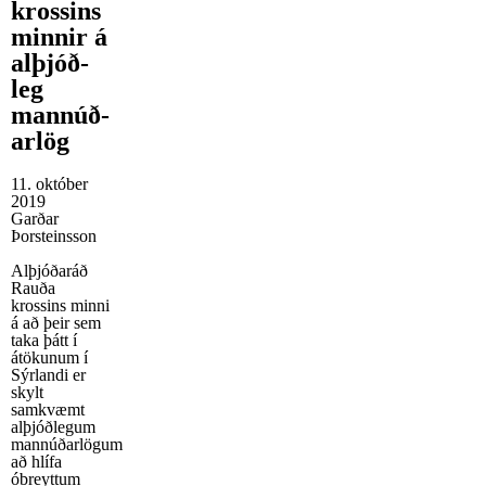
krossins
minnir á
al­þjóð­
leg
mann­úð­
ar­lög
11. október
2019
Garðar
Þorsteinsson
Alþjóðaráð
Rauða
krossins minni
á að þeir sem
taka þátt í
átökunum í
Sýrlandi er
skylt
samkvæmt
alþjóðlegum
mannúðarlögum
að hlífa
óbreyttum