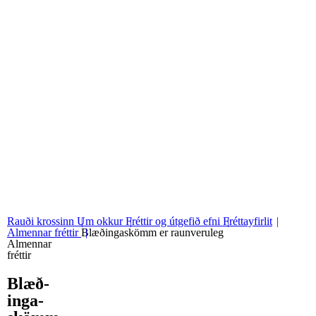
06
Stjórn og nefndir
07
Grunngildi okkar
Rauði krossinn
Um okkur
Fréttir og útgefið efni
Fréttayfirlit
Almennar fréttir
Blæðingaskömm er raunveruleg
Almennar
fréttir
Blæð­
inga­