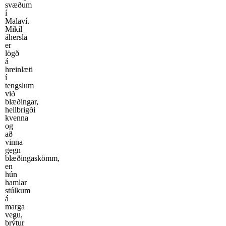
svæðum
í
Malaví.
Mikil
áhersla
er
lögð
á
hreinlæti
í
tengslum
við
blæðingar,
heilbrigði
kvenna
og
að
vinna
gegn
blæðingaskömm,
en
hún
hamlar
stúlkum
á
marga
vegu,
brýtur