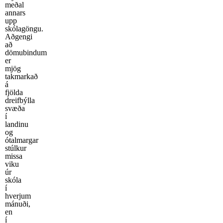
meðal
annars
upp
skólagöngu.
Aðgengi
að
dömubindum
er
mjög
takmarkað
á
fjölda
dreifbýlla
svæða
í
landinu
og
ótalmargar
stúlkur
missa
viku
úr
skóla
í
hverjum
mánuði,
en
í