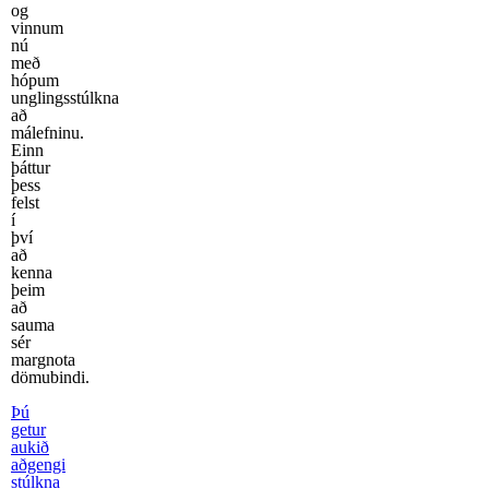
og
vinnum
nú
með
hópum
unglingsstúlkna
að
málefninu.
Einn
þáttur
þess
felst
í
því
að
kenna
þeim
að
sauma
sér
margnota
dömubindi.
Þú
getur
aukið
aðgengi
stúlkna