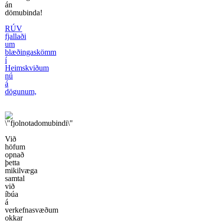
án
dömubinda!
RÚV
fjallaði
um
blæðingaskömm
í
Heimskviðum
nú
á
dögunum,
Við
höfum
opnað
þetta
mikilvæga
samtal
við
íbúa
á
verkefnasvæðum
okkar