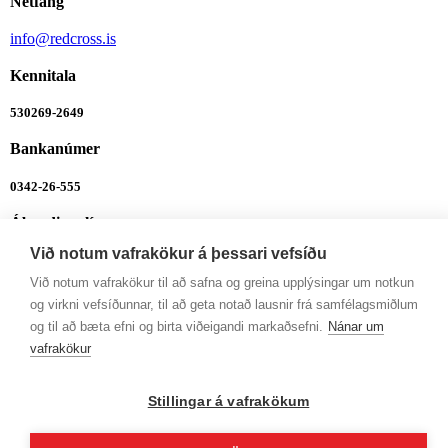
Netfang
info@redcross.is
Kennitala
530269-2649
Bankanúmer
0342-26-555
Ábendingalína
Við notum vafrakökur á þessari vefsíðu
Ábendingalína
Við notum vafrakökur til að safna og greina upplýsingar um notkun
Opnunartímar
og virkni vefsíðunnar, til að geta notað lausnir frá samfélagsmiðlum
og til að bæta efni og birta viðeigandi markaðsefni.
Nánar um
Mán-Fim: 9-12 og 13-16
vafrakökur
Fös: 9-12 og 13-14:30
Stillingar á vafrakökum