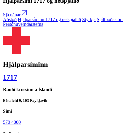
Hjálparsími
1717
og netspjallið
Sjá nánar
Aðstoð
Hjálparsíminn 1717 og netspjallið
Styrkja
Sjálfboðastörf
Persónuverndarstefna
Hjálparsíminn
1717
Rauði krossinn á Íslandi
Efstaleiti 9, 103 Reykjavík
Sími
570 4000