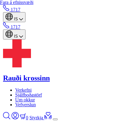
Fara á efnissvæði
1717
IS
1717
IS
Rauði krossinn
Verkefni
Sjálfboðastörf
Um okkur
Vefverslun
0
Styrkja