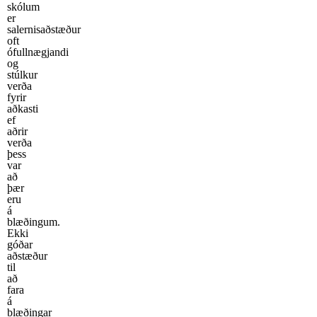
skólum
er
salernisaðstæður
oft
ófullnægjandi
og
stúlkur
verða
fyrir
aðkasti
ef
aðrir
verða
þess
var
að
þær
eru
á
blæðingum.
Ekki
góðar
aðstæður
til
að
fara
á
blæðingar