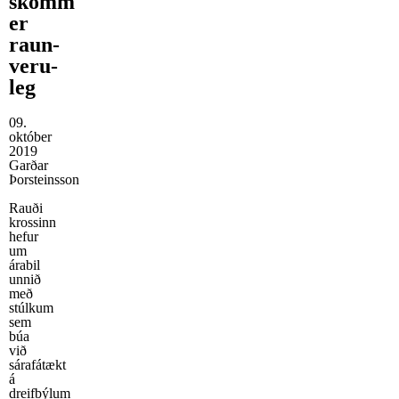
skömm
er
raun­
veru­
leg
09.
október
2019
Garðar
Þorsteinsson
Rauði
krossinn
hefur
um
árabil
unnið
með
stúlkum
sem
búa
við
sárafátækt
á
dreifbýlum