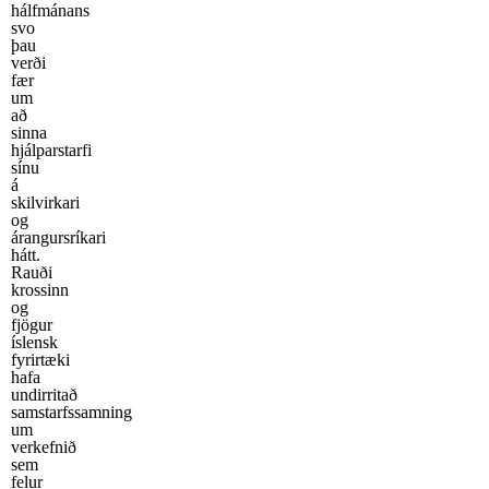
hálfmánans
svo
þau
verði
fær
um
að
sinna
hjálparstarfi
sínu
á
skilvirkari
og
árangursríkari
hátt.
Rauði
krossinn
og
fjögur
íslensk
fyrirtæki
hafa
undirritað
samstarfssamning
um
verkefnið
sem
felur