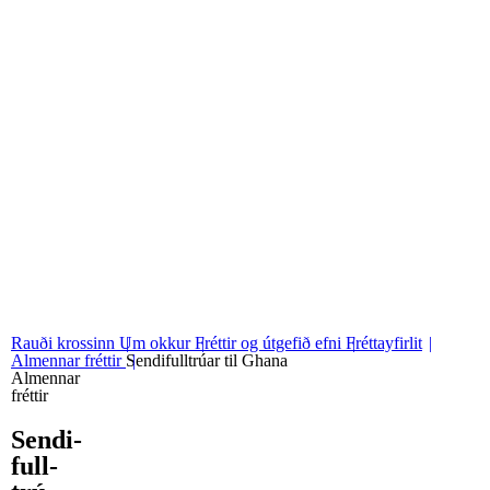
06
Stjórn og nefndir
07
Grunngildi okkar
Rauði krossinn
Um okkur
Fréttir og útgefið efni
Fréttayfirlit
Almennar fréttir
Sendifulltrúar til Ghana
Almennar
fréttir
Sendi­
full­