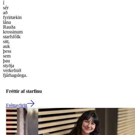
í
sér
að
fyrirtækin
lána
Rauða
krossinum
starfsfólk
sitt,
auk
þess
sem
þau
styðja
verkefnið
fjárhagslega.
Fréttir af starfinu
Fréttayfirlit