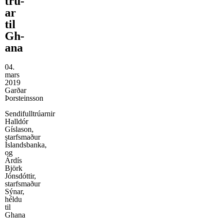
trú­
ar
til
Gh­
ana
04.
mars
2019
Garðar
Þorsteinsson
Sendifulltrúarnir
Halldór
Gíslason,
starfsmaður
Íslandsbanka,
og
Árdís
Björk
Jónsdóttir,
starfsmaður
Sýnar,
héldu
til
Ghana