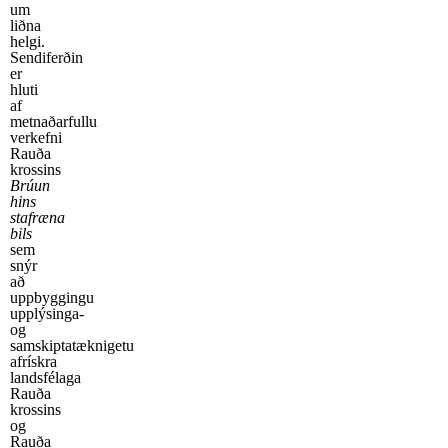
um
liðna
helgi.
Sendiferðin
er
hluti
af
metnaðarfullu
verkefni
Rauða
krossins
Brúun
hins
stafræna
bils
sem
snýr
að
uppbyggingu
upplýsinga-
og
samskiptatæknigetu
afrískra
landsfélaga
Rauða
krossins
og
Rauða