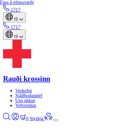
Fara á efnissvæði
1717
IS
1717
IS
Rauði krossinn
Verkefni
Sjálfboðastörf
Um okkur
Vefverslun
0
Styrkja