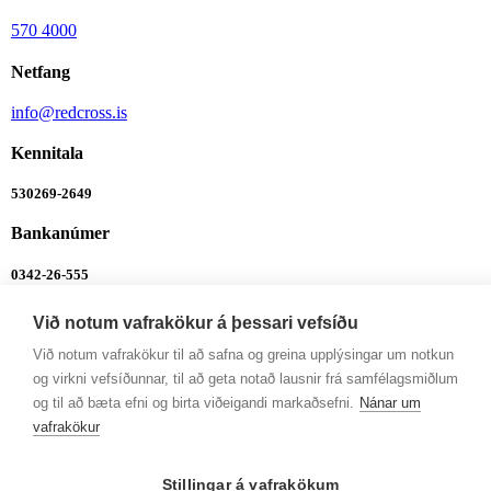
570 4000
Netfang
info@redcross.is
Kennitala
530269-2649
Bankanúmer
0342-26-555
Ábendingalína
Við notum vafrakökur á þessari vefsíðu
Ábendingalína
Við notum vafrakökur til að safna og greina upplýsingar um notkun
og virkni vefsíðunnar, til að geta notað lausnir frá samfélagsmiðlum
Opnunartímar
og til að bæta efni og birta viðeigandi markaðsefni.
Nánar um
vafrakökur
Mán-Fim: 9-12 og 13-16
Fös: 9-12 og 13-14:30
Stillingar á vafrakökum