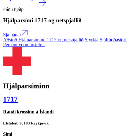
Fáðu hjálp
Hjálparsími
1717
og netspjallið
Sjá nánar
Aðstoð
Hjálparsíminn 1717 og netspjallið
Styrkja
Sjálfboðastörf
Persónuverndarstefna
Hjálparsíminn
1717
Rauði krossinn á Íslandi
Efstaleiti 9, 103 Reykjavík
Sími