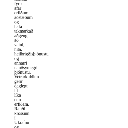
fyrir
afar
erfiðum
aðstæðum
og
hafa
takmarkað
aðgengi
að
vatni,
hita,
heilbrigðisþjónustu
og
annarri
nauðsynlegri
þjónustu.
Vetrarkuldinn
gerir
daglegt
líf
líka
enn
erfiðara.
Rauði
krossinn
í
Úkraínu
og