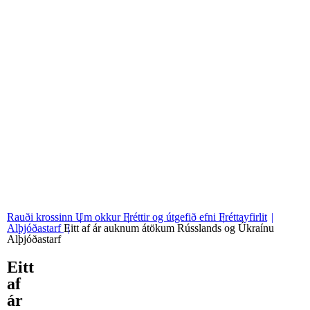
06
Stjórn og nefndir
07
Grunngildi okkar
Rauði krossinn
Um okkur
Fréttir og útgefið efni
Fréttayfirlit
Alþjóðastarf
Eitt af ár auknum átökum Rússlands og Úkraínu
Alþjóðastarf
Eitt
af
ár