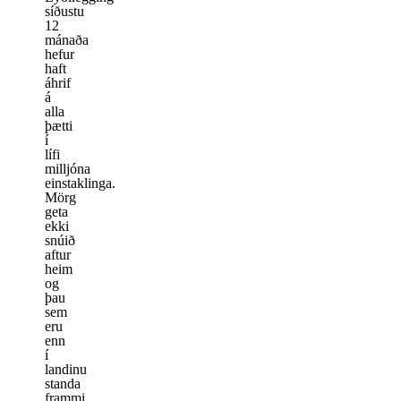
síðustu
12
mánaða
hefur
haft
áhrif
á
alla
þætti
í
lífi
milljóna
einstaklinga.
Mörg
geta
ekki
snúið
aftur
heim
og
þau
sem
eru
enn
í
landinu
standa
frammi