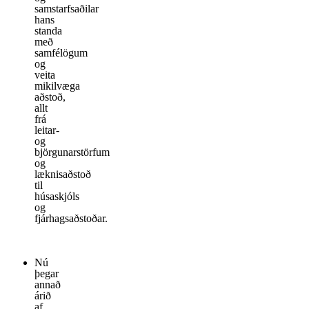
samstarfsaðilar
hans
standa
með
samfélögum
og
veita
mikilvæga
aðstoð,
allt
frá
leitar-
og
björgunarstörfum
og
læknisaðstoð
til
húsaskjóls
og
fjárhagsaðstoðar.
Nú
þegar
annað
árið
af