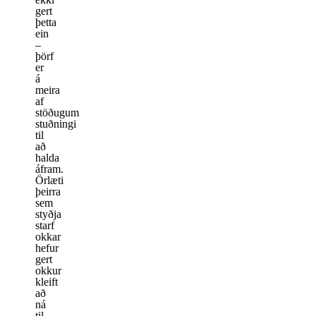
gert
þetta
ein
–
þörf
er
á
meira
af
stöðugum
stuðningi
til
að
halda
áfram.
Örlæti
þeirra
sem
styðja
starf
okkar
hefur
gert
okkur
kleift
að
ná
til