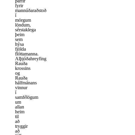
þarfir
fyrir
mannúðaraðstoð
í
mörgum
löndum,
sérstaklega
þeim
sem
hýsa
fjölda
flóttamanna.
Alþjóðahreyfing
Rauða
krossins
og
Rauða
hálfmánans
vinnur
í
samfélögum
um
allan
heim
til
að
tryggir
að