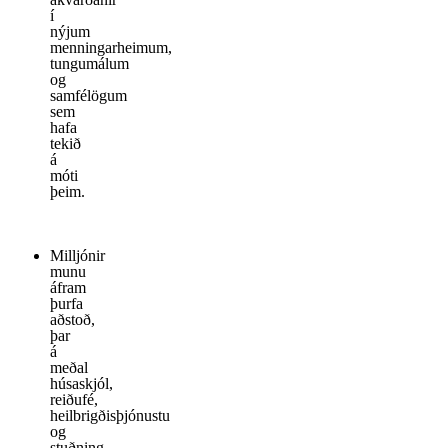
í
nýjum
menningarheimum,
tungumálum
og
samfélögum
sem
hafa
tekið
á
móti
þeim.
Milljónir
munu
áfram
þurfa
aðstoð,
þar
á
meðal
húsaskjól,
reiðufé,
heilbrigðisþjónustu
og
stuðning