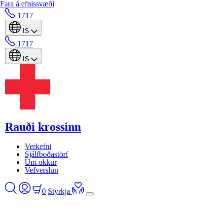
Fara á efnissvæði
1717
IS
1717
IS
Rauði krossinn
Verkefni
Sjálfboðastörf
Um okkur
Vefverslun
0
Styrkja