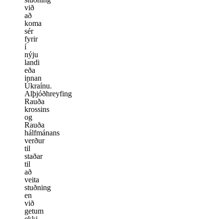
við
að
koma
sér
fyrir
í
nýju
landi
eða
innan
Úkraínu.
Alþjóðhreyfing
Rauða
krossins
og
Rauða
hálfmánans
verður
til
staðar
til
að
veita
stuðning
en
við
getum
ekki