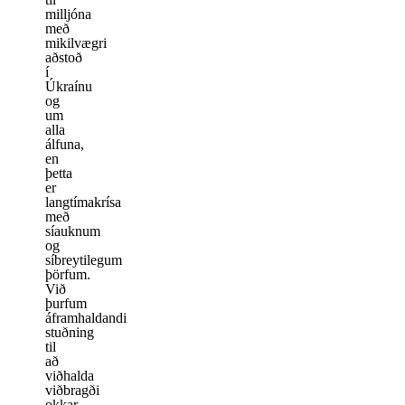
milljóna
með
mikilvægri
aðstoð
í
Úkraínu
og
um
alla
álfuna,
en
þetta
er
langtímakrísa
með
síauknum
og
síbreytilegum
þörfum.
Við
þurfum
áframhaldandi
stuðning
til
að
viðhalda
viðbragði
okkar