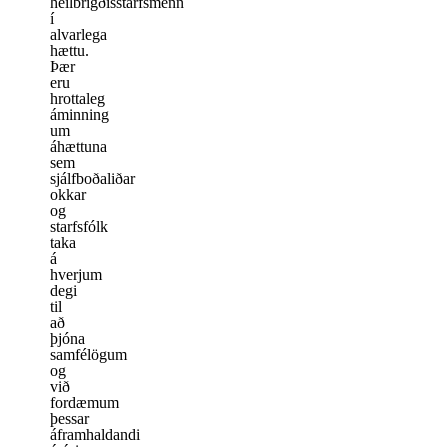
heilbrigðisstarfsmenn
í
alvarlega
hættu.
Þær
eru
hrottaleg
áminning
um
áhættuna
sem
sjálfboðaliðar
okkar
og
starfsfólk
taka
á
hverjum
degi
til
að
þjóna
samfélögum
og
við
fordæmum
þessar
áframhaldandi