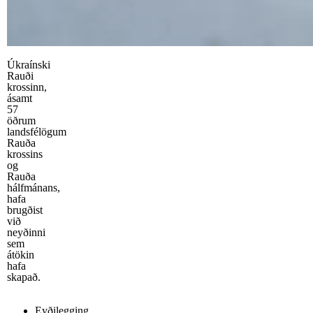
Úkraínski
Rauði
krossinn,
ásamt
57
öðrum
landsfélögum
Rauða
krossins
og
Rauða
hálfmánans,
hafa
brugðist
við
neyðinni
sem
átökin
hafa
skapað.
Eyðilegging