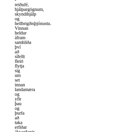
reiðufé,
hjálpargögnum,
skyndihjálp
og
heilbrigðisþjónustu.
Vinnan
heldur
áfram
samhliða
því
að
sífellt
fleiri
flytja
sig
um
set
innan
landamæra
og
yfir
þau
og
þurfa
að
taka
erfiðar
ákvarðanir