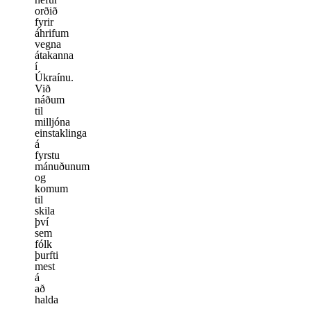
orðið
fyrir
áhrifum
vegna
átakanna
í
Úkraínu.
Við
náðum
til
milljóna
einstaklinga
á
fyrstu
mánuðunum
og
komum
til
skila
því
sem
fólk
þurfti
mest
á
að
halda
-