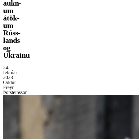
aukn­
um
átök­
um
Rúss­
lands
og
Úkraínu
24.
febrúar
2023
Oddur
Freyr
Þorsteinsson