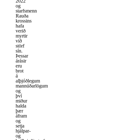
2022
og
starfsmenn
Rauða
krossins
hafa
verið
myrtir
við
störf
sín.
Þessar
árásir
eru
brot
á
alþjóðlegum
mannúðarlögum
og
því
miður
halda
þær
áfram
og
setja
hjálpar-
og