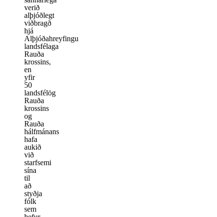
verið
alþjóðlegt
viðbragð
hjá
Alþjóðahreyfingu
landsfélaga
Rauða
krossins,
en
yfir
50
landsfélög
Rauða
krossins
og
Rauða
hálfmánans
hafa
aukið
við
starfsemi
sína
til
að
styðja
fólk
sem
hefur