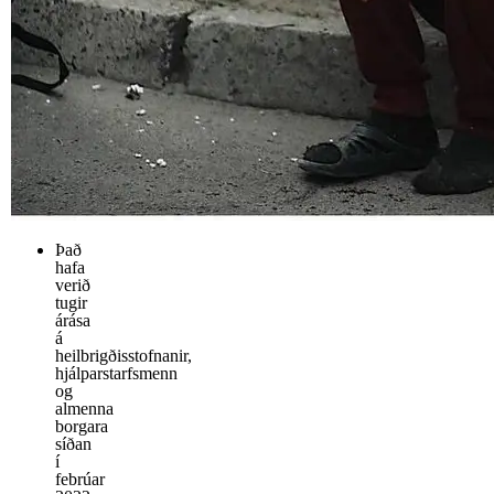
Það
hafa
verið
tugir
árása
á
heilbrigðisstofnanir,
hjálparstarfsmenn
og
almenna
borgara
síðan
í
febrúar