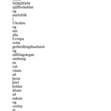
Sérþjálfaðir
sjálfboðaliðar
og
starfsfólk
í
Úkraínu
og
um
alla
Evrópu
veitir
geðheilbrigðisaðstoð
og
sálfélagslegan
stuðning
en
við
vitum
að
þessi
þörf
heldur
áfram
að
aukast
og
verður
til