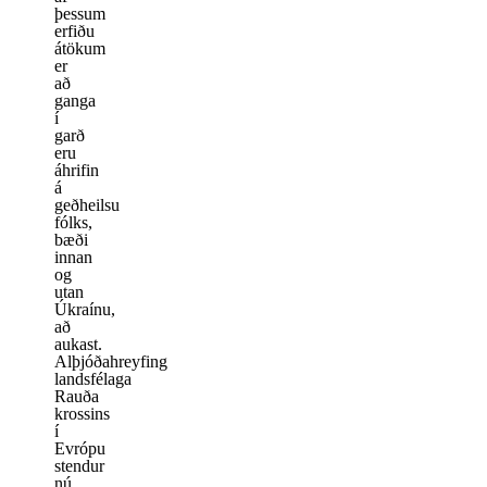
þessum
erfiðu
átökum
er
að
ganga
í
garð
eru
áhrifin
á
geðheilsu
fólks,
bæði
innan
og
utan
Úkraínu,
að
aukast.
Alþjóðahreyfing
landsfélaga
Rauða
krossins
í
Evrópu
stendur
nú