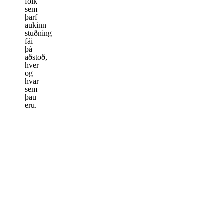
fólk
sem
þarf
aukinn
stuðning
fái
þá
aðstoð,
hver
og
hvar
sem
þau
eru.