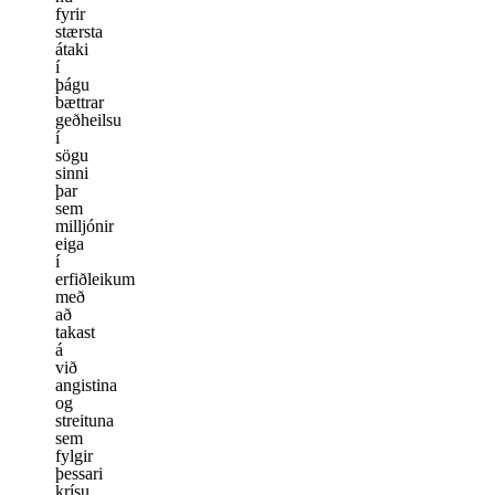
fyrir
stærsta
átaki
í
þágu
bættrar
geðheilsu
í
sögu
sinni
þar
sem
milljónir
eiga
í
erfiðleikum
með
að
takast
á
við
angistina
og
streituna
sem
fylgir
þessari
krísu.