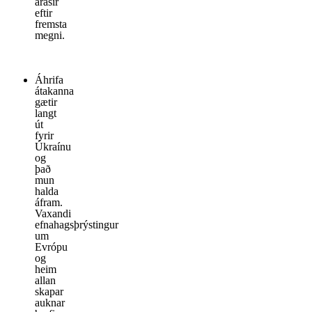
árásir
eftir
fremsta
megni.
Áhrifa
átakanna
gætir
langt
út
fyrir
Úkraínu
og
það
mun
halda
áfram.
Vaxandi
efnahagsþrýstingur
um
Evrópu
og
heim
allan
skapar
auknar