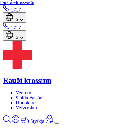
Fara á efnissvæði
1717
IS
1717
IS
Rauði krossinn
Verkefni
Sjálfboðastörf
Um okkur
Vefverslun
0
Styrkja