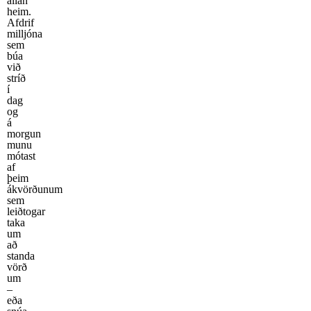
allan
heim.
Afdrif
milljóna
sem
búa
við
stríð
í
dag
og
á
morgun
munu
mótast
af
þeim
ákvörðunum
sem
leiðtogar
taka
um
að
standa
vörð
um
–
eða