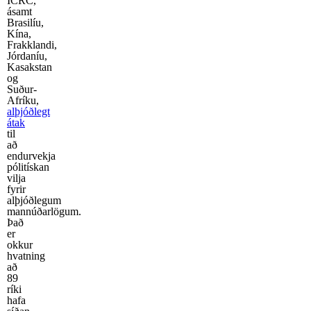
ICRC,
ásamt
Brasilíu,
Kína,
Frakklandi,
Jórdaníu,
Kasakstan
og
Suður-
Afríku,
alþjóðlegt
átak
til
að
endurvekja
pólitískan
vilja
fyrir
alþjóðlegum
mannúðarlögum.
Það
er
okkur
hvatning
að
89
ríki
hafa