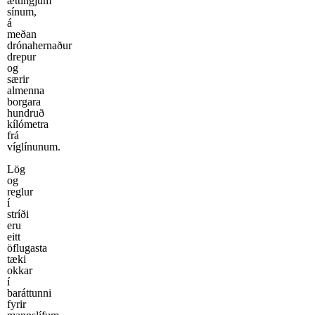
ættingjum
sínum,
á
meðan
drónahernaður
drepur
og
særir
almenna
borgara
hundruð
kílómetra
frá
víglínunum.
Lög
og
reglur
í
stríði
eru
eitt
öflugasta
tæki
okkar
í
baráttunni
fyrir