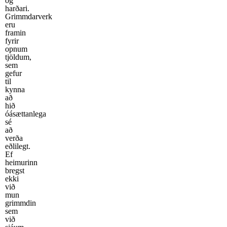
og
harðari.
Grimmdarverk
eru
framin
fyrir
opnum
tjöldum,
sem
gefur
til
kynna
að
hið
óásættanlega
sé
að
verða
eðlilegt.
Ef
heimurinn
bregst
ekki
við
mun
grimmdin
sem
við