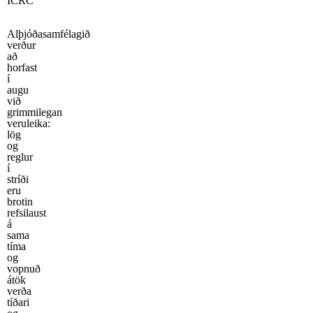
ICRC
Alþjóðasamfélagið
verður
að
horfast
í
augu
við
grimmilegan
veruleika:
lög
og
reglur
í
stríði
eru
brotin
refsilaust
á
sama
tíma
og
vopnuð
átök
verða
tíðari