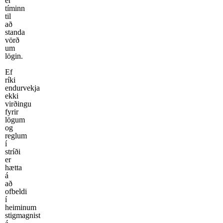
er
tíminn
til
að
standa
vörð
um
lögin.
Ef
ríki
endurvekja
ekki
virðingu
fyrir
lögum
og
reglum
í
stríði
er
hætta
á
að
ofbeldi
í
heiminum
stigmagnist