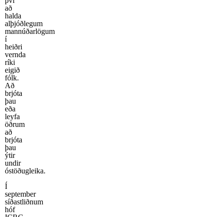
því
að
halda
alþjóðlegum
mannúðarlögum
í
heiðri
vernda
ríki
eigið
fólk.
Að
brjóta
þau
eða
leyfa
öðrum
að
brjóta
þau
ýtir
undir
óstöðugleika.
Í
september
síðastliðnum
hóf