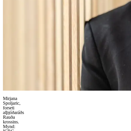
Mirjana
Spoljaric,
forseti
alþjóðaráðs
Rauða
krossins.
Mynd: