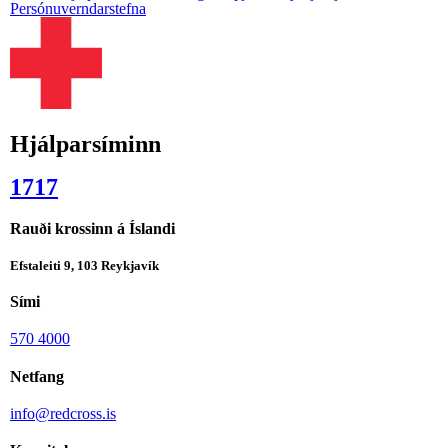
Persónuverndarstefna
Hjálparsíminn
1717
Rauði krossinn á Íslandi
Efstaleiti 9, 103 Reykjavík
Sími
570 4000
Netfang
info@redcross.is