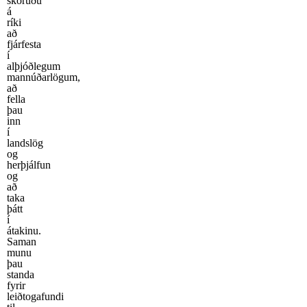
skoruðu
á
ríki
að
fjárfesta
í
alþjóðlegum
mannúðarlögum,
að
fella
þau
inn
í
landslög
og
herþjálfun
og
að
taka
þátt
í
átakinu.
Saman
munu
þau
standa
fyrir
leiðtogafundi