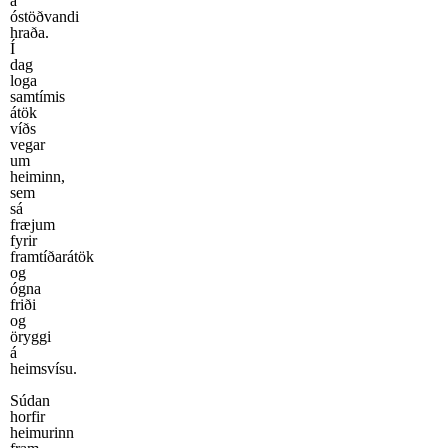
á
óstöðvandi
hraða.
Í
dag
loga
samtímis
átök
víðs
vegar
um
heiminn,
sem
sá
fræjum
fyrir
framtíðarátök
og
ógna
friði
og
öryggi
á
heimsvísu.
Súdan
horfir
heimurinn