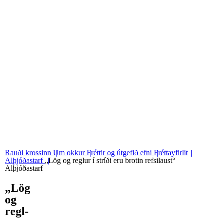
06
Stjórn og nefndir
07
Grunngildi okkar
Rauði krossinn
Um okkur
Fréttir og útgefið efni
Fréttayfirlit
Alþjóðastarf
„Lög og reglur í stríði eru brotin refsilaust“
Alþjóðastarf
„Lög
og
regl­