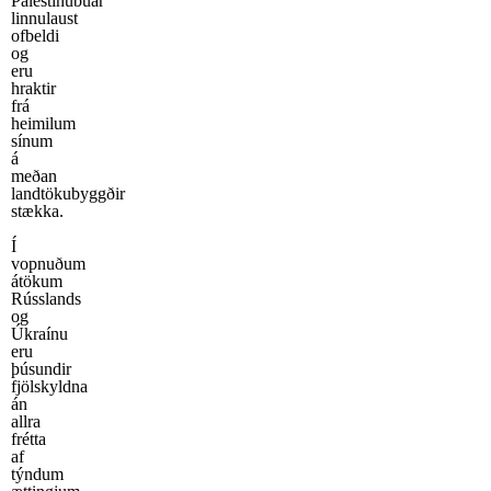
Palestínubúar
linnulaust
ofbeldi
og
eru
hraktir
frá
heimilum
sínum
á
meðan
landtökubyggðir
stækka.
Í
vopnuðum
átökum
Rússlands
og
Úkraínu
eru
þúsundir
fjölskyldna
án
allra
frétta
af
týndum