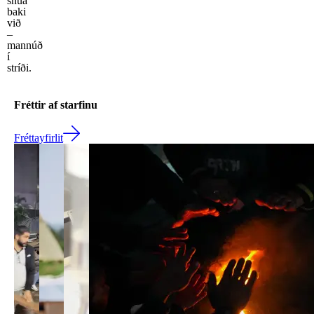
snúa
baki
við
–
mannúð
í
stríði.
Fréttir af starfinu
Fréttayfirlit