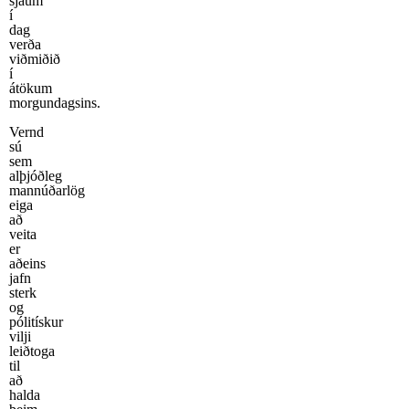
sjáum
í
dag
verða
viðmiðið
í
átökum
morgundagsins.
Vernd
sú
sem
alþjóðleg
mannúðarlög
eiga
að
veita
er
aðeins
jafn
sterk
og
pólitískur
vilji
leiðtoga
til
að
halda