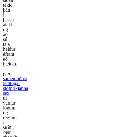
síðan
tekið
þátt
í
þessu
átaki
og
að
sú
tala
heldur
áfram
að
hækka.
Í
gær
sameinuðust
leiðtogar
stofnríkjanna
sex
til
varnar
lögum
og
reglum
í
stríði.
Þeir