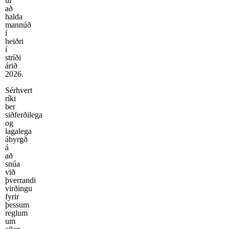
til
að
halda
mannúð
í
heiðri
í
stríði
árið
2026.
Sérhvert
ríki
ber
siðferðilega
og
lagalega
ábyrgð
á
að
snúa
við
þverrandi
virðingu
fyrir
þessum
reglum
um