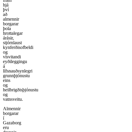
fram
hjá
því
að
almennir
borgarar
þola
hrottalegar
árásir,
stjórnlaust
kynferðisofbeldi
og
vísvitandi
eyðileggingu
á
lífsnauðsynlegri
grunnþjónustu
eins
og
heilbrigðisþjónustu
og
vatnsveitu.
Almennir
borgarar
í
Gazaborg
eru