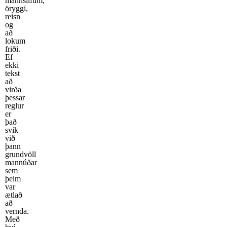
mannslífum,
öryggi,
reisn
og
að
lokum
friði.
Ef
ekki
tekst
að
virða
þessar
reglur
er
það
svik
við
þann
grundvöll
mannúðar
sem
þeim
var
ætlað
að
vernda.
Með