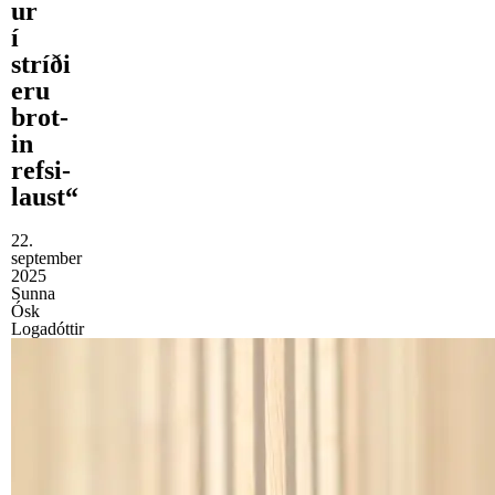
ur
í
stríði
eru
brot­
in
refsi­
laust“
22.
september
2025
Sunna
Ósk
Logadóttir