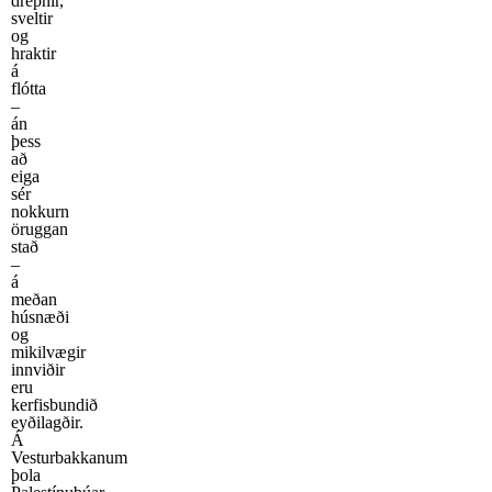
drepnir,
sveltir
og
hraktir
á
flótta
–
án
þess
að
eiga
sér
nokkurn
öruggan
stað
–
á
meðan
húsnæði
og
mikilvægir
innviðir
eru
kerfisbundið
eyðilagðir.
Á
Vesturbakkanum
þola