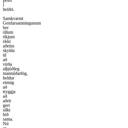
þeim
í
heiðri.
Samkvæmt
Genfarsamningunum
ber
öllum
ríkjum
ekki
aðeins
skylda
til
að
virða
alþjóðleg
mannúðarlög,
heldur
einnig
að
tryggja
að
aðrir
geri
slíkt
hið
sama.
Nú