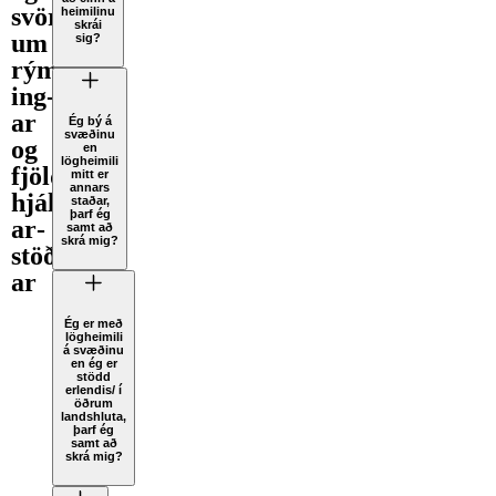
svör
heimilinu
skrái
um
sig?
rým­
ing­
ar
Ég bý á
svæðinu
og
en
lögheimili
fjölda­
mitt er
annars
hjálp­
staðar,
þarf ég
ar­
samt að
skrá mig?
stöðv­
ar
Ég er með
lögheimili
á svæðinu
en ég er
stödd
erlendis/ í
öðrum
landshluta,
þarf ég
samt að
skrá mig?