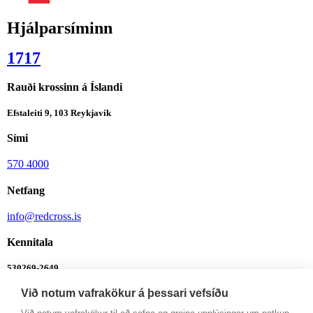
Hjálparsíminn
1717
Rauði krossinn á Íslandi
Efstaleiti 9, 103 Reykjavík
Sími
570 4000
Netfang
info@redcross.is
Kennitala
530269-2649
Við notum vafrakökur á þessari vefsíðu
Bankanúmer