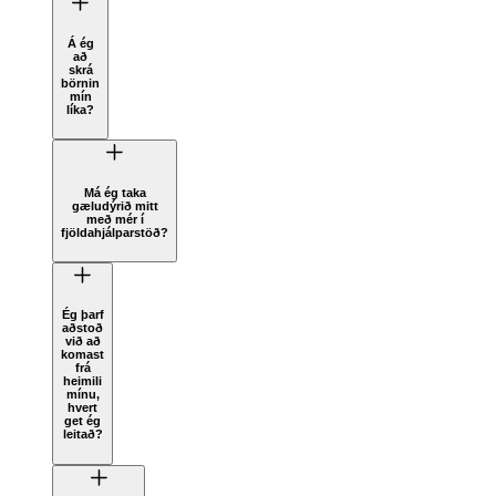
Á ég
að
skrá
börnin
mín
líka?
Má ég taka
gæludýrið mitt
með mér í
fjöldahjálparstöð?
Ég þarf
aðstoð
við að
komast
frá
heimili
mínu,
hvert
get ég
leitað?