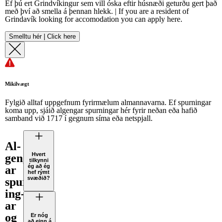
Ef þú ert Grindvíkingur sem vill óska eftir húsnæði geturðu gert það
með því að smella á þennan hlekk. | If you are a resident of
Grindavík looking for accomodation you can apply here.
Smelltu hér | Click here
Mikilvægt
Fylgið alltaf uppgefnum fyrirmælum almannavarna. Ef spurningar
koma upp, sjáið algengar spurningar hér fyrir neðan eða hafið
samband við 1717 í gegnum síma eða netspjall.
Al­
Hvert
geng­
tilkynni
ég að ég
ar
hef rýmt
svæðið?
spurn­
ing­
ar
og
Er nóg
að einn á