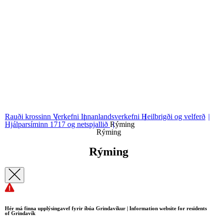
Hjálparsíminn 1717 og netspjallið
Sjá hjálparsíminn 1717 og
netspjallið
01
Rýming
Rauði krossinn
Verkefni
Innanlandsverkefni
Heilbrigði og velferð
Hjálparsíminn 1717 og netspjallið
Rýming
Rýming
Rým­ing
Hér má finna upplýsingavef fyrir íbúa Grindavíkur | Information website for residents
of Grindavík