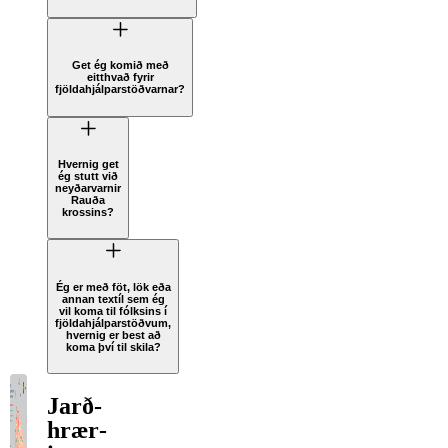
Get ég komið með
eitthvað fyrir
fjöldahjálparstöðvarnar?
Hvernig get
ég stutt við
neyðarvarnir
Rauða
krossins?
Ég er með föt, lök eða
annan textíl sem ég
vil koma til fólksins í
fjöldahjálparstöðvum,
hvernig er best að
koma því til skila?
Jarð­
hrær­