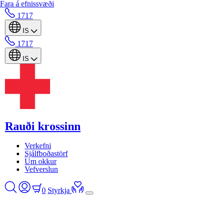
Fara á efnissvæði
1717
IS
1717
IS
Rauði krossinn
Verkefni
Sjálfboðastörf
Um okkur
Vefverslun
0
Styrkja