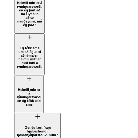
Heimili mitt er á
rýmingarsvæði,
en ég þarf að
ná í lyf eða
aðrar
nauðsynjar, má
ég það?
Ég fékk sms
um að ég ætti
að rýma en
heimili mitt er
ekki inni á
rýmingarsvæði.
Heimili mitt er
á
rýmingarsvæði
en ég fékk ekki
sms
Get ég lagt fram
hjálparhönd í
fjöldahjálparstöðvunum?