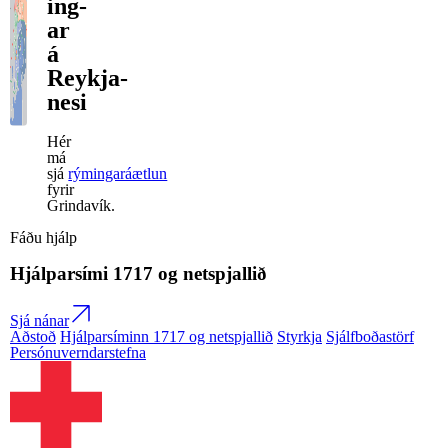
ing­
ar
á
Reykja­
nesi
Hér
má
sjá
rýmingaráætlun
fyrir
Grindavík.
Fáðu hjálp
Hjálparsími
1717
og netspjallið
Sjá nánar
Aðstoð
Hjálparsíminn 1717 og netspjallið
Styrkja
Sjálfboðastörf
Persónuverndarstefna