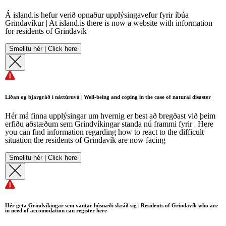
Á island.is hefur verið opnaður upplýsingavefur fyrir íbúa
Grindavíkur | At island.is there is now a website with information
for residents of Grindavík
Smelltu hér | Click here
Líðan og bjargráð í náttúruvá | Well-being and coping in the case of natural disaster
Hér má finna upplýsingar um hvernig er best að bregðast við þeim
erfiðu aðstæðum sem Grindvíkingar standa nú frammi fyrir | Here
you can find information regarding how to react to the difficult
situation the residents of Grindavík are now facing
Smelltu hér | Click here
Hér geta Grindvíkingar sem vantar húsnæði skráð sig | Residents of Grindavík who are
in need of accomodation can register here