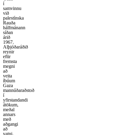
í
samvinnu
við
palestínska
Rauða
hálfmánann
síðan
árið
1967.
Alþjóðaráðið
reynir
eftir
fremsta
megni
að
veita
íbúum
Gaza
mannúðaraðstoð
í
yfirstandandi
átökum,
meðal
annars
með
aðgangi
að
vatni,