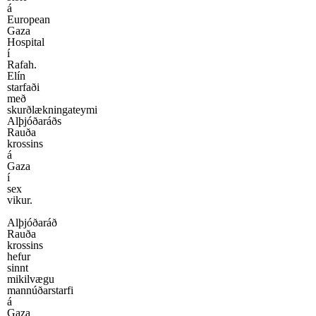
á
European
Gaza
Hospital
í
Rafah.
Elín
starfaði
með
skurðlækningateymi
Alþjóðaráðs
Rauða
krossins
á
Gaza
í
sex
vikur.
Alþjóðaráð
Rauða
krossins
hefur
sinnt
mikilvægu
mannúðarstarfi
á
Gaza