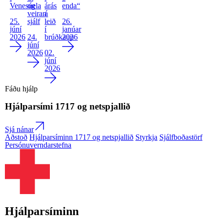
Venesúela
og
árás
enda“
veiran
á
25.
sjálf
leið
26.
júní
í
janúar
2026
24.
brúðkaup
2026
júní
2026
02.
júní
2026
Fáðu hjálp
Hjálparsími
1717
og netspjallið
Sjá nánar
Aðstoð
Hjálparsíminn 1717 og netspjallið
Styrkja
Sjálfboðastörf
Persónuverndarstefna
Hjálparsíminn