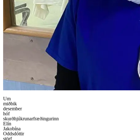
Um
miðbik
desember
hóf
skurðhjúkrunarfræðingurinn
Elín
Jakobína
Oddsdóttir
störf