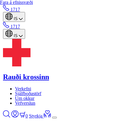
Fara á efnissvæði
1717
IS
1717
IS
Rauði krossinn
Verkefni
Sjálfboðastörf
Um okkur
Vefverslun
0
Styrkja