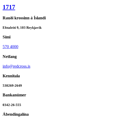
1717
Rauði krossinn á Íslandi
Efstaleiti 9, 103 Reykjavík
Sími
570 4000
Netfang
info@redcross.is
Kennitala
530269-2649
Bankanúmer
0342-26-555
Ábendingalína