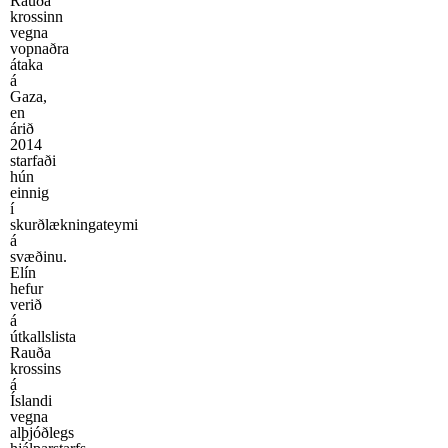
Rauða
krossinn
vegna
vopnaðra
átaka
á
Gaza,
en
árið
2014
starfaði
hún
einnig
í
skurðlækningateymi
á
svæðinu.
Elín
hefur
verið
á
útkallslista
Rauða
krossins
á
Íslandi
vegna
alþjóðlegs