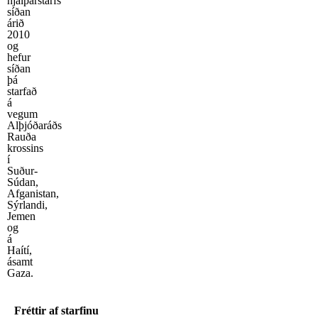
hjálparstarfs
síðan
árið
2010
og
hefur
síðan
þá
starfað
á
vegum
Alþjóðaráðs
Rauða
krossins
í
Suður-
Súdan,
Afganistan,
Sýrlandi,
Jemen
og
á
Haítí,
ásamt
Gaza.
Fréttir af starfinu