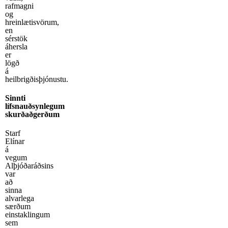
rafmagni
og
hreinlætisvörum,
en
sérstök
áhersla
er
lögð
á
heilbrigðisþjónustu.
Sinnti
lífsnauðsynlegum
skurðaðgerðum
Starf
Elínar
á
vegum
Alþjóðaráðsins
var
að
sinna
alvarlega
særðum
einstaklingum
sem