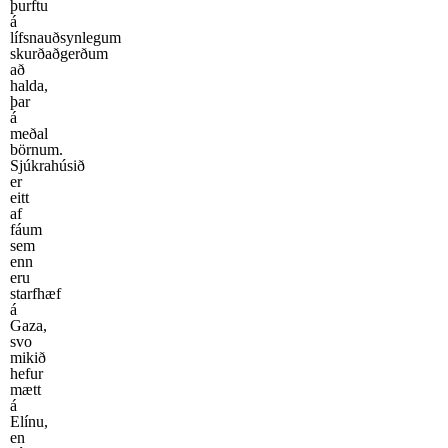
þurftu
á
lífsnauðsynlegum
skurðaðgerðum
að
halda,
þar
á
meðal
börnum.
Sjúkrahúsið
er
eitt
af
fáum
sem
enn
eru
starfhæf
á
Gaza,
svo
mikið
hefur
mætt
á
Elínu,
en