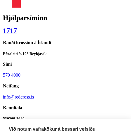
Hjálparsíminn
1717
Rauði krossinn á Íslandi
Efstaleiti 9, 103 Reykjavík
Sími
570 4000
Netfang
info@redcross.is
Kennitala
530269-2649
Við notum vafrakökur á þessari vefsíðu
Bankanúmer