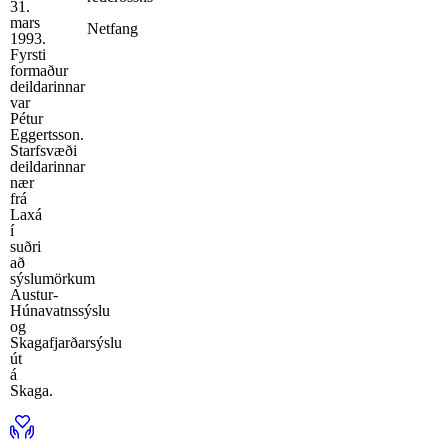
31.
mars
Netfang
1993.
Fyrsti
formaður
deildarinnar
var
Pétur
Eggertsson.
Starfsvæði
deildarinnar
nær
frá
Laxá
í
suðri
að
sýslumörkum
Austur-
Húnavatnssýslu
og
Skagafjarðarsýslu
út
á
Skaga.