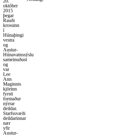
20.
október
2015
þegar
Rauði
krossinn
í
Húnaþingi
vestra
og
Austur-
Húnavatnssýslu
sameinuðust
og
var
Lee
Ann
Maginnis
kjörinn
fyrsti
formaður
nýrrar
deildar.
Starfssvæði
deildarinnar
nær
yfir
Austur-