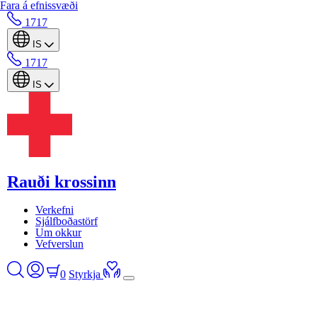
Fara á efnissvæði
1717
IS
1717
IS
Rauði krossinn
Verkefni
Sjálfboðastörf
Um okkur
Vefverslun
0
Styrkja