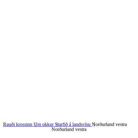
06
Norðurland eystra
07
Austurland
08
Suðurland
Rauði krossinn
Um okkur
Starfið á landsvísu
Norðurland vestra
Norðurland vestra