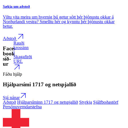
Sækja um aðstoð
Viltu vita meira um hvernig þú getur sótt þér þjónustu okkar á
Norðurlandi vestra? Smelltu hér og kynntu þér þjónustu okkar
betur.
Aðstoð
Rauði
krossinn
Face­
í
book
Skagafirði
síð­
URL
ur
Fáðu hjálp
Hjálparsími
1717
og netspjallið
Sjá nánar
Aðstoð
Hjálparsíminn 1717 og netspjallið
Styrkja
Sjálfboðastörf
Persónuverndarstefna