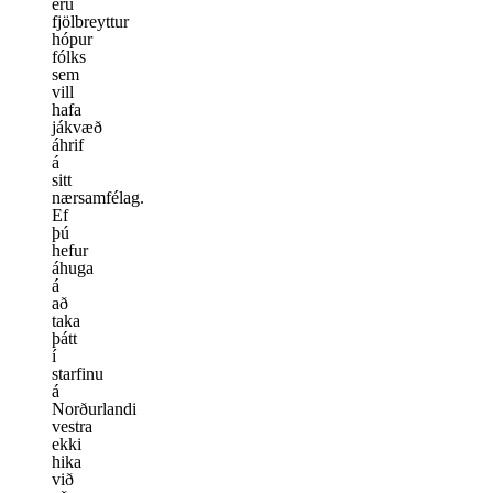
eru
fjölbreyttur
hópur
fólks
sem
vill
hafa
jákvæð
áhrif
á
sitt
nærsamfélag.
Ef
þú
hefur
áhuga
á
að
taka
þátt
í
starfinu
á
Norðurlandi
vestra
ekki
hika
við