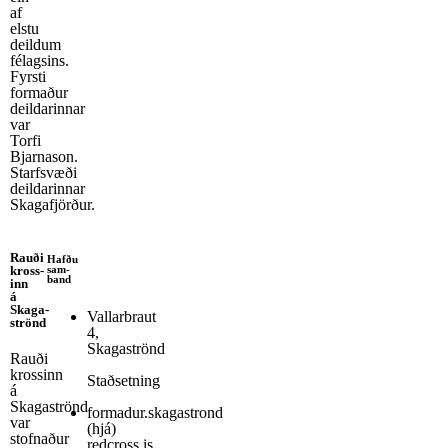
af
elstu
deildum
félagsins.
Fyrsti
formaður
deildarinnar
var
Torfi
Bjarnason.
Starfsvæði
deildarinnar
Skagafjörður.
Rauði
Hafðu
sam­
kross­
band
inn
á
Skaga­
Vallarbraut
strönd
4,
Skagaströnd
Rauði
krossinn
Staðsetning
á
Skagaströnd
formadur.skagastrond
var
(hjá)
stofnaður
redcross.is