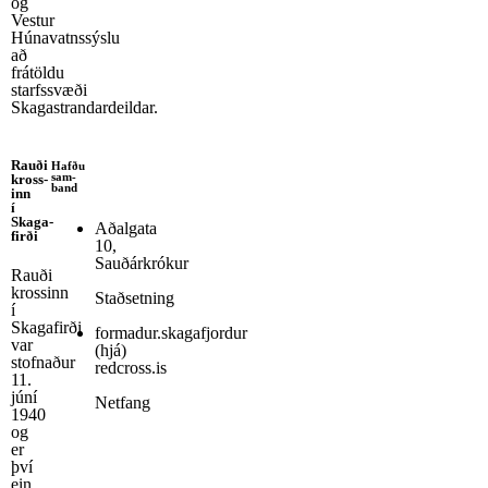
og
Vestur
Húnavatnssýslu
að
frátöldu
starfssvæði
Skagastrandardeildar.
Rauði
Hafðu
sam­
kross­
band
inn
í
Skaga­
Aðalgata
firði
10,
Sauðárkrókur
Rauði
krossinn
Staðsetning
í
Skagafirði
formadur.skagafjordur
var
(hjá)
stofnaður
redcross.is
11.
júní
Netfang
1940
og
er
því
ein