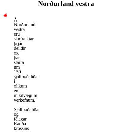
Norðurland vestra
Á
Norðurlandi
vestra
eru
starfræktar
þrjár
deildir
og
þar
starfa
um
150
sjálfboðaliðar
í
ólíkum
en
mikilvægum
verkefnum.
Sjálfboðaliðar
og
félagar
Rauða
krossins