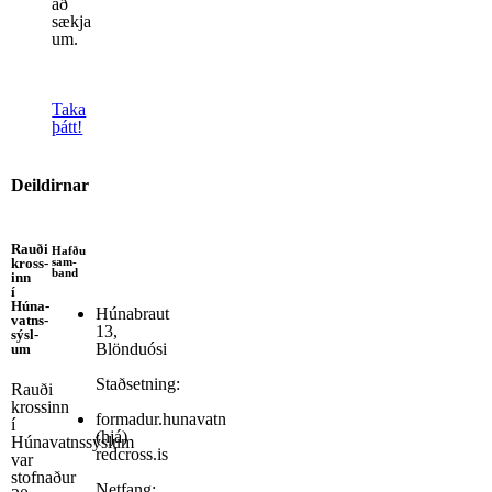
að
sækja
um.
Taka
þátt!
Deildirnar
Rauði
Hafðu
sam­
kross­
band
inn
í
Húna­
Húnabraut
vatns­
13,
sýsl­
Blönduósi
um
Staðsetning:
Rauði
krossinn
formadur.hunavatn
í
(hjá)
Húnavatnssýslum
redcross.is
var
stofnaður
Netfang: