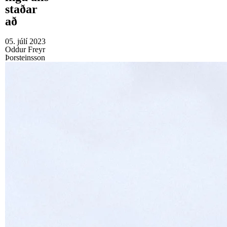
staðar
að
05. júlí 2023
Oddur Freyr
Þorsteinsson