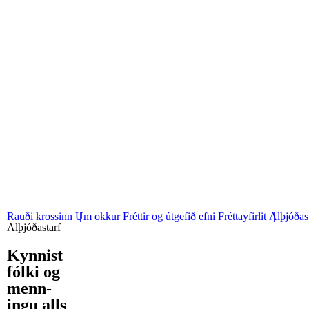
06
Stjórn og nefndir
07
Grunngildi okkar
Rauði krossinn
Um okkur
Fréttir og útgefið efni
Fréttayfirlit
Alþjóðas
Alþjóðastarf
Kynnist
fólki og
menn­
ingu alls