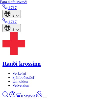
Fara á efnissvæði
1717
IS
1717
IS
Rauði krossinn
Verkefni
Sjálfboðastörf
Um okkur
Vefverslun
0
Styrkja