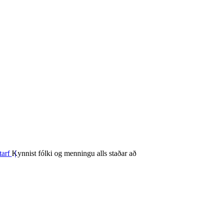
tarf
Kynnist fólki og menningu alls staðar að