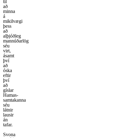
til
að
minna
á
mikilvægi
þess
að
alþjóðleg
mannúðarlög
séu
virt,
ásamt
því
að
óska
eftir
því
að
gíslar
Hamas-
samtakanna
séu
látnir
lausir
án
tafar.
Svona