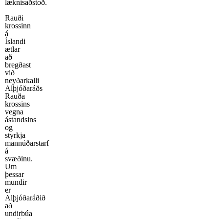
læknisaðstoð.
Rauði
krossinn
á
Íslandi
ætlar
að
bregðast
við
neyðarkalli
Alþjóðaráðs
Rauða
krossins
vegna
ástandsins
og
styrkja
mannúðarstarf
á
svæðinu.
Um
þessar
mundir
er
Alþjóðaráðið
að
undirbúa