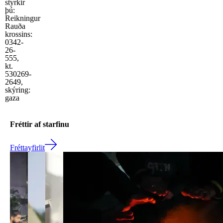
styrkir
þú:
Reikningur
Rauða
krossins:
0342-
26-
555,
kt.
530269-
2649,
skýring:
gaza
Fréttir af starfinu
Fréttayfirlit