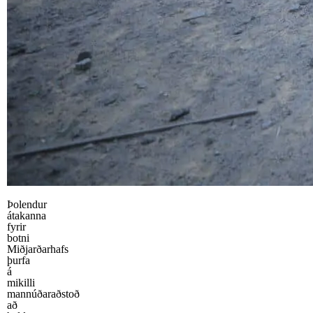
Þolendur
átakanna
fyrir
botni
Miðjarðarhafs
þurfa
á
mikilli
mannúðaraðstoð
að