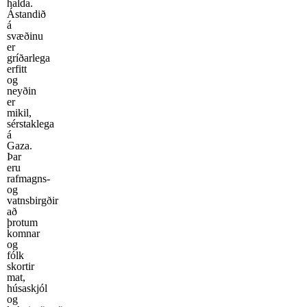
halda.
Ástandið
á
svæðinu
er
gríðarlega
erfitt
og
neyðin
er
mikil,
sérstaklega
á
Gaza.
Þar
eru
rafmagns-
og
vatnsbirgðir
að
þrotum
komnar
og
fólk
skortir
mat,
húsaskjól
og