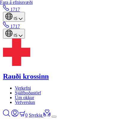
Fara á efnissvæði
1717
IS
1717
IS
Rauði krossinn
Verkefni
Sjálfboðastörf
Um okkur
Vefverslun
0
Styrkja