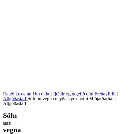
06
Stjórn og nefndir
07
Grunngildi okkar
Rauði krossinn
Um okkur
Fréttir og útgefið efni
Fréttayfirlit
Alþjóðastarf
Söfnun vegna neyðar fyrir botni Miðjarðarhafs
Alþjóðastarf
Söfn­
un
vegna