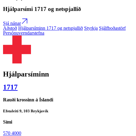
Hjálparsími
1717
og netspjallið
Sjá nánar
Aðstoð
Hjálparsíminn 1717 og netspjallið
Styrkja
Sjálfboðastörf
Persónuverndarstefna
Hjálparsíminn
1717
Rauði krossinn á Íslandi
Efstaleiti 9, 103 Reykjavík
Sími
570 4000