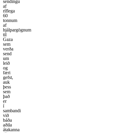
sendingu
af
ríflega
60
tonnum
af
hjálpargögnum
til
Gaza
sem
verða
send
um
leið
og
færi
gefst,
auk
þess
sem
það
er
í
sambandi
við
báða
aðila
átakanna