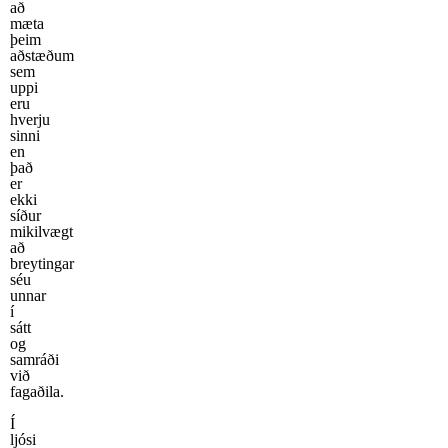
að
mæta
þeim
aðstæðum
sem
uppi
eru
hverju
sinni
en
það
er
ekki
síður
mikilvægt
að
breytingar
séu
unnar
í
sátt
og
samráði
við
fagaðila.
Í
ljósi