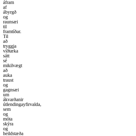
áfram
af
ábyrgð
og
raunsæi
til
framtíðar.
Til
að
tryggja
víðtæka
sátt
sé
mikilvægt
að
auka
traust
og
gagnsæi
um
ákvarðanir
útlendingayfirvalda,
sem
og
móta
skýra
og
heildstæða