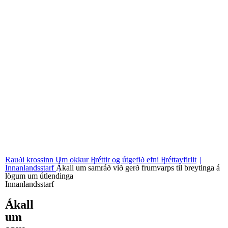
06
Stjórn og nefndir
07
Grunngildi okkar
Rauði krossinn
Um okkur
Fréttir og útgefið efni
Fréttayfirlit
Innanlandsstarf
Ákall um samráð við gerð frumvarps til breytinga á
lögum um útlendinga
Innanlandsstarf
Ákall
um