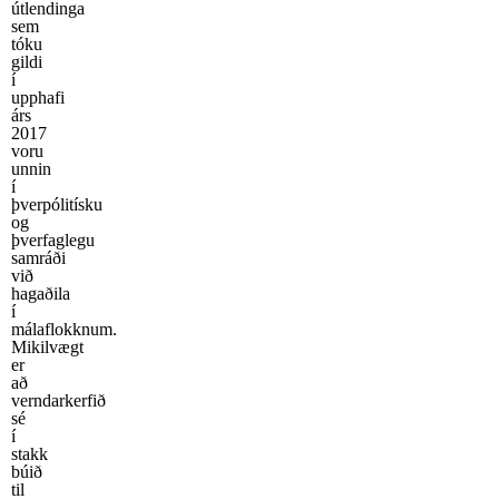
útlendinga
sem
tóku
gildi
í
upphafi
árs
2017
voru
unnin
í
þverpólitísku
og
þverfaglegu
samráði
við
hagaðila
í
málaflokknum.
Mikilvægt
er
að
verndarkerfið
sé
í
stakk
búið
til