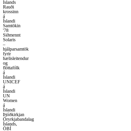
Íslands
Rauði
krossinn
á
Íslandi
Samtökin
'78
Siðmennt
Solaris
–
hjálparsamtök
fyrir
hælisleitendur
og
flóttafólk
á
Íslandi
UNICEF
á
Íslandi
UN
Women
á
Íslandi
Þjóðkirkjan
Öryrkjabandalag
Íslands,
ÖBÍ