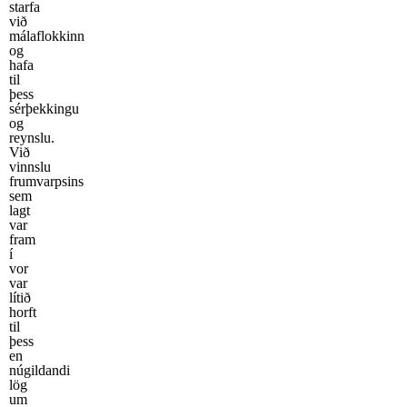
starfa
við
málaflokkinn
og
hafa
til
þess
sérþekkingu
og
reynslu.
Við
vinnslu
frumvarpsins
sem
lagt
var
fram
í
vor
var
lítið
horft
til
þess
en
núgildandi
lög
um