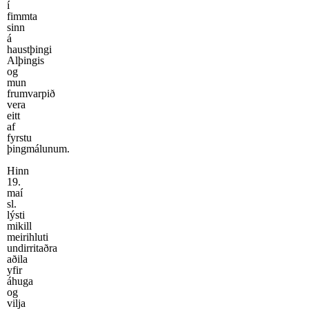
í
fimmta
sinn
á
haustþingi
Alþingis
og
mun
frumvarpið
vera
eitt
af
fyrstu
þingmálunum.
Hinn
19.
maí
sl.
lýsti
mikill
meirihluti
undirritaðra
aðila
yfir
áhuga
og
vilja