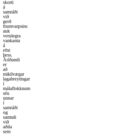
skorti
á
samráði
við
gerð
frumvarpsins
auk
verulegra
vankanta
á
efni
þess.
Áríðandi
er
að
mikilvægar
lagabreytingar
í
málaflokknum
séu
unnar
í
samráði
og
samtali
við
aðila
sem