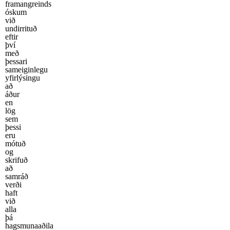
framangreinds
óskum
við
undirrituð
eftir
því
með
þessari
sameiginlegu
yfirlýsingu
að
áður
en
lög
sem
þessi
eru
mótuð
og
skrifuð
að
samráð
verði
haft
við
alla
þá
hagsmunaaðila