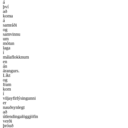
á
því
að
koma
á
samráði
og
samvinnu
um
mótun
laga
í
málaflokknum
en
án
árangurs.
Líkt
og
fram
kom
í
viljayfirlýsingunni
er
nauðsynlegt
að
útlendingalöggjöfin
verði
þróuð