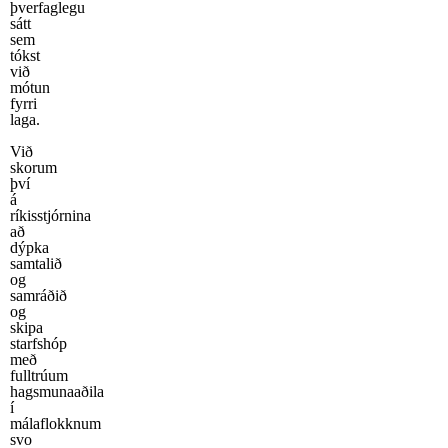
þverfaglegu
sátt
sem
tókst
við
mótun
fyrri
laga.
Við
skorum
því
á
ríkisstjórnina
að
dýpka
samtalið
og
samráðið
og
skipa
starfshóp
með
fulltrúum
hagsmunaaðila
í
málaflokknum
svo