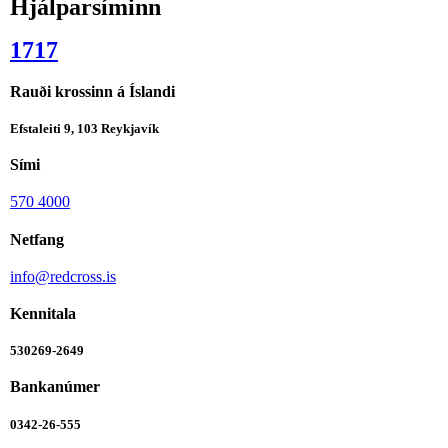
Hjálparsíminn
1717
Rauði krossinn á Íslandi
Efstaleiti 9, 103 Reykjavík
Sími
570 4000
Netfang
info@redcross.is
Kennitala
530269-2649
Bankanúmer
0342-26-555