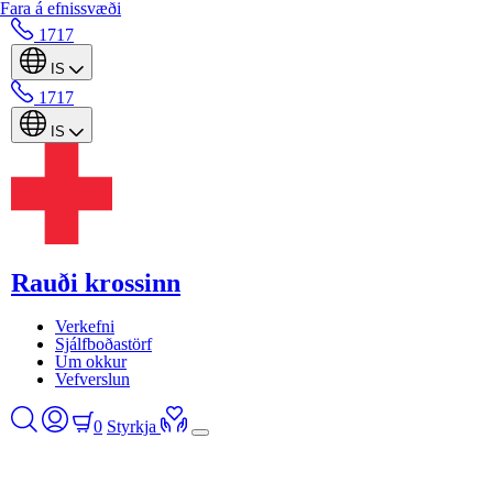
Fara á efnissvæði
1717
IS
1717
IS
Rauði krossinn
Verkefni
Sjálfboðastörf
Um okkur
Vefverslun
0
Styrkja