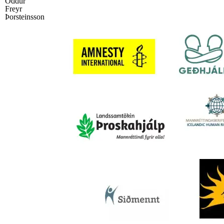
Oddur
Freyr
Þorsteinsson