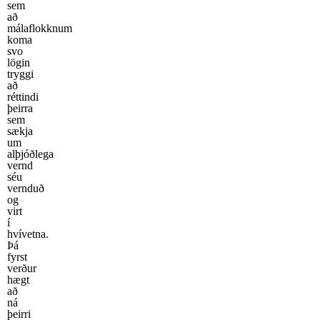
sem
að
málaflokknum
koma
svo
lögin
tryggi
að
réttindi
þeirra
sem
sækja
um
alþjóðlega
vernd
séu
vernduð
og
virt
í
hvívetna.
Þá
fyrst
verður
hægt
að
ná
þeirri