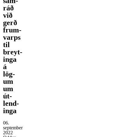
sam­
ráð
við
gerð
frum­
varps
til
breyt­
inga
á
lög­
um
um
út­
lend­
inga
06.
september
2022