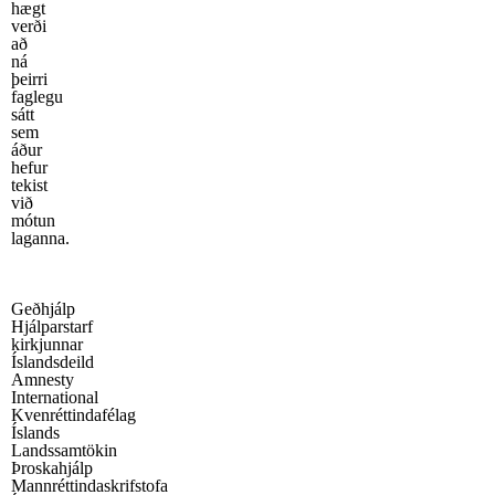
hægt
verði
að
ná
þeirri
faglegu
sátt
sem
áður
hefur
tekist
við
mótun
laganna.
Geðhjálp
Hjálparstarf
kirkjunnar
Íslandsdeild
Amnesty
International
Kvenréttindafélag
Íslands
Landssamtökin
Þroskahjálp
Mannréttindaskrifstofa