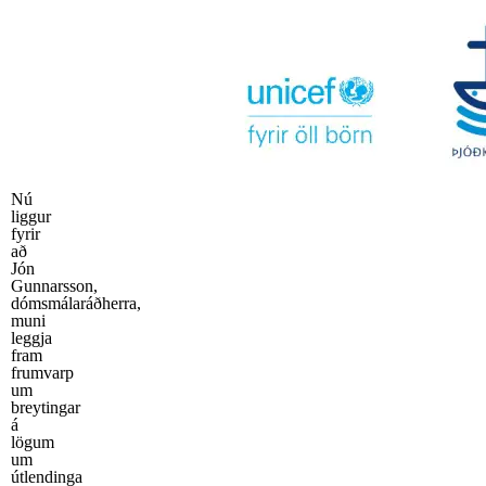
Nú
liggur
fyrir
að
Jón
Gunnarsson,
dómsmálaráðherra,
muni
leggja
fram
frumvarp
um
breytingar
á
lögum
um
útlendinga