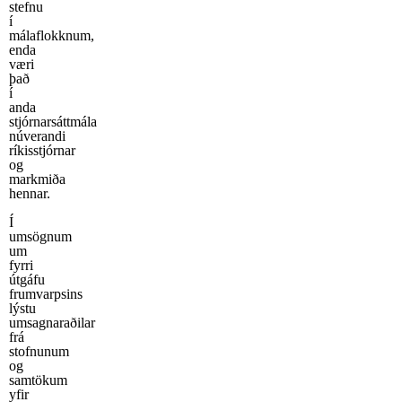
stefnu
í
málaflokknum,
enda
væri
það
í
anda
stjórnarsáttmála
núverandi
ríkisstjórnar
og
markmiða
hennar.
Í
umsögnum
um
fyrri
útgáfu
frumvarpsins
lýstu
umsagnaraðilar
frá
stofnunum
og
samtökum
yfir