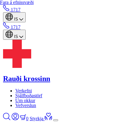
Fara á efnissvæði
1717
IS
1717
IS
Rauði krossinn
Verkefni
Sjálfboðastörf
Um okkur
Vefverslun
0
Styrkja