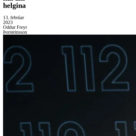
helgina
13. febrúar
2023
Oddur Freyr
Þorsteinsson