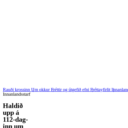
06
Stjórn og nefndir
07
Grunngildi okkar
Rauði krossinn
Um okkur
Fréttir og útgefið efni
Fréttayfirlit
Innanlan
Innanlandsstarf
Haldið
upp á
112-dag­
inn um