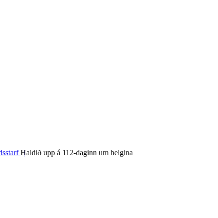
dsstarf
Haldið upp á 112-daginn um helgina