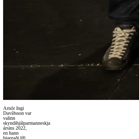
Arnór Ingi
Davíðsson var
valinn
skyndihjálparmanneskja
ársins 2022,
en hann
bjargaði lífi