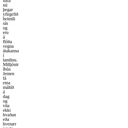
hafa
nú
þegar
yfirgefið
heimili
sín
og
eru
á
flótta
vegna
átakanna
í
landinu.
Milljónir
íbúa
Jemen
fá
eina
máltíð
á
dag
og
vita
ekki
hvaðan
eða
hvenær