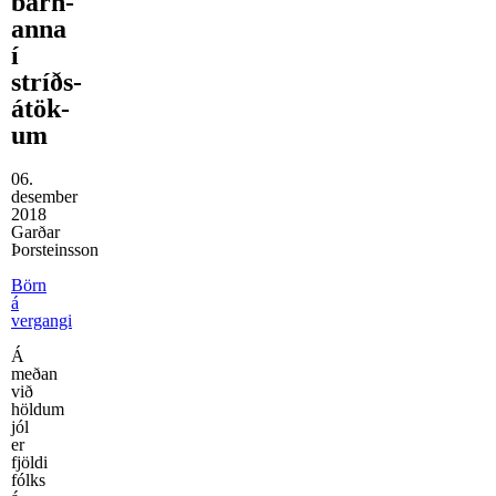
barn­
anna
í
stríðs­
átök­
um
06.
desember
2018
Garðar
Þorsteinsson
Börn
á
vergangi
Á
meðan
við
höldum
jól
er
fjöldi
fólks