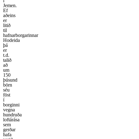
í
Jemen.
Ef
aðeins
er
litið
til
hafnarborgarinnar
Hodeida
þá
er
t.d.
talið
að
um
150
þúsund
börn
séu
föst
í
borginni
vegna
hundruða
loftárása
sem
gerðar
hafa