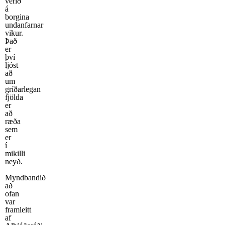
verið
á
borgina
undanfarnar
vikur.
Það
er
því
ljóst
að
um
gríðarlegan
fjölda
er
að
ræða
sem
er
í
mikilli
neyð.
Myndbandið
að
ofan
var
framleitt
af