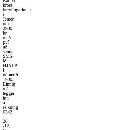
Rauða
kross
hreyfingarinnar
í
Jemen
um
2900
kr.
með
því
að
senda
SMS-
ið
HJALP
í
númerið
1900.
Einnig
má
leggja
inn
á
reikning
0342
-
26
-12,