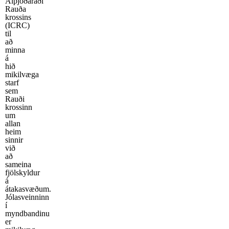
Alþjóðaráði
Rauða
krossins
(ICRC)
til
að
minna
á
hið
mikilvæga
starf
sem
Rauði
krossinn
um
allan
heim
sinnir
við
að
sameina
fjölskyldur
á
átakasvæðum.
Jólasveinninn
í
myndbandinu
er