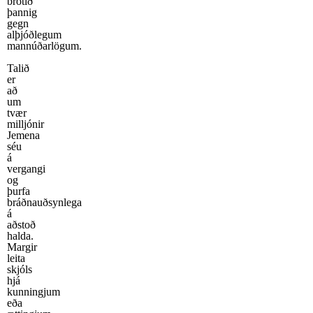
brotið
þannig
gegn
alþjóðlegum
mannúðarlögum.
Talið
er
að
um
tvær
milljónir
Jemena
séu
á
vergangi
og
þurfa
bráðnauðsynlega
á
aðstoð
halda.
Margir
leita
skjóls
hjá
kunningjum
eða