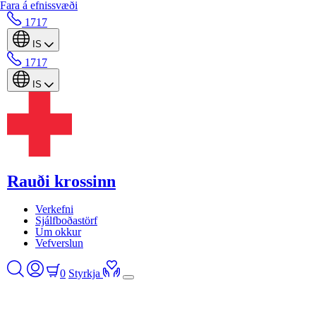
Fara á efnissvæði
1717
IS
1717
IS
Rauði krossinn
Verkefni
Sjálfboðastörf
Um okkur
Vefverslun
0
Styrkja