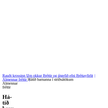
06
Stjórn og nefndir
07
Grunngildi okkar
Rauði krossinn
Um okkur
Fréttir og útgefið efni
Fréttayfirlit
Almennar fréttir
Hátíð barnanna í stríðsátökum
Almennar
fréttir
Há­
tíð