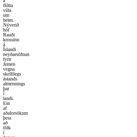
á
flótta
víða
um
heim.
Nýverið
hóf
Rauði
krossinn
á
Íslandi
neyðarsöfnun
fyrir
Jemen
vegna
skelfilegs
ástands
almennings
þar
í
landi.
Ein
af
aðalorsökum
þess
að
fólk
í