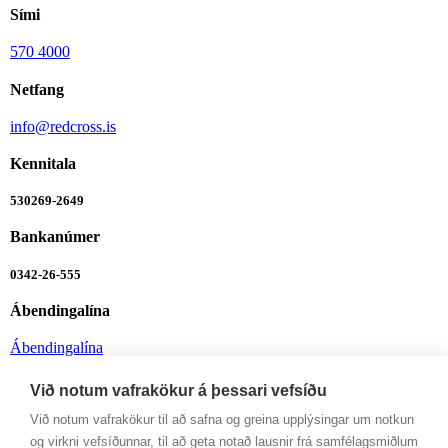
Sími
570 4000
Netfang
info@redcross.is
Kennitala
530269-2649
Bankanúmer
0342-26-555
Ábendingalína
Ábendingalína
Opnunartímar
Við notum vafrakökur á þessari vefsíðu
Við notum vafrakökur til að safna og greina upplýsingar um notkun
Mán-Fim: 9-12 og 13-16
og virkni vefsíðunnar, til að geta notað lausnir frá samfélagsmiðlum