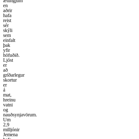
ættingjum
en
aðrir
hafa
reist
sér
skýli
sem
einfalt
þak
yfir
höfuðið.
Ljóst
er
að
gríðarlegur
skortur
er
á
mat,
hreinu
vatni
og
nauðsynjavörum.
Um
2,9
milljónir
Jemena