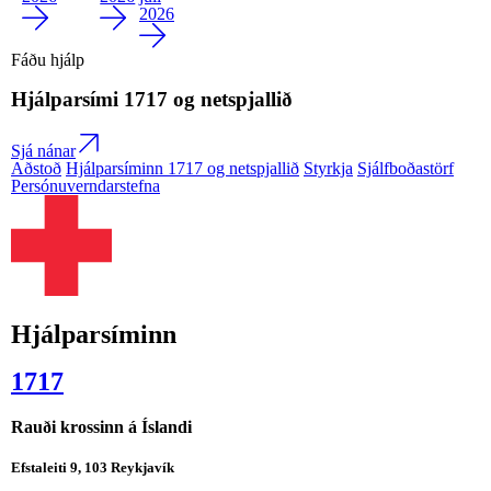
2026
Fáðu hjálp
Hjálparsími
1717
og netspjallið
Sjá nánar
Aðstoð
Hjálparsíminn 1717 og netspjallið
Styrkja
Sjálfboðastörf
Persónuverndarstefna
Hjálparsíminn
1717
Rauði krossinn á Íslandi
Efstaleiti 9, 103 Reykjavík