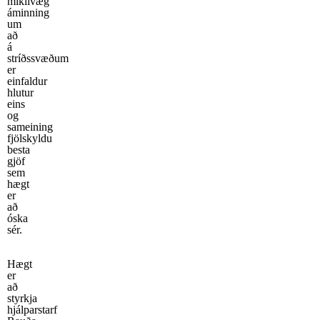
mikilvæg
áminning
um
að
á
stríðssvæðum
er
einfaldur
hlutur
eins
og
sameining
fjölskyldu
besta
gjöf
sem
hægt
er
að
óska
sér.
Hægt
er
að
styrkja
hjálparstarf