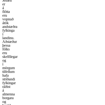
Jemen
er
á
flótta
eru
vopnuð
átök
andstæðra
fylkinga
í
landinu.
Aðstæður
þessa
fólks
eru
skelfilegar
og
í
mörgum
tilfellum
hafa
stríðandi
fylkingar
ráðist
á
almenna
borgara
og