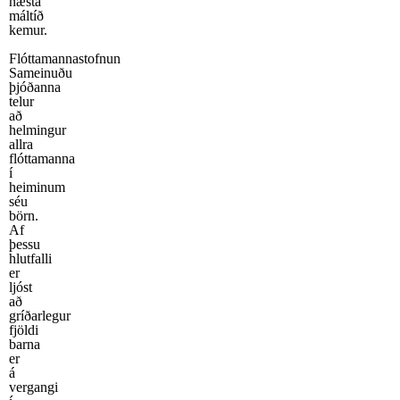
næsta
máltíð
kemur.
Flóttamannastofnun
Sameinuðu
þjóðanna
telur
að
helmingur
allra
flóttamanna
í
heiminum
séu
börn.
Af
þessu
hlutfalli
er
ljóst
að
gríðarlegur
fjöldi
barna
er
á
vergangi