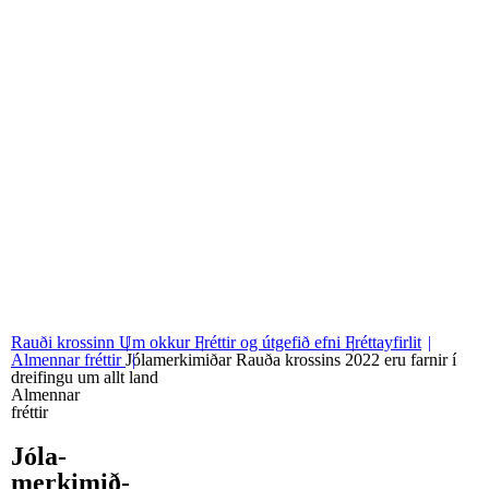
06
Stjórn og nefndir
07
Grunngildi okkar
Rauði krossinn
Um okkur
Fréttir og útgefið efni
Fréttayfirlit
Almennar fréttir
Jólamerkimiðar Rauða krossins 2022 eru farnir í
dreifingu um allt land
Almennar
fréttir
Jóla­
merkimið­