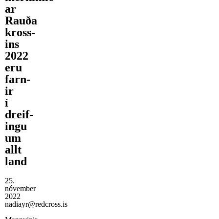
ar
Rauða
kross­
ins
2022
eru
farn­
ir
í
dreif­
ingu
um
allt
land
25.
nóvember
2022
nadiayr@redcross.is