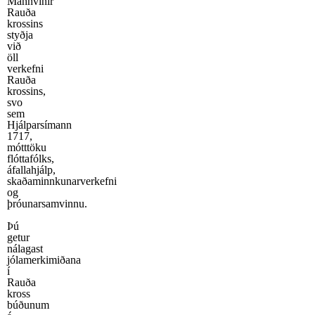
Mannvinir
Rauða
krossins
styðja
við
öll
verkefni
Rauða
krossins,
svo
sem
Hjálparsímann
1717,
mótttöku
flóttafólks,
áfallahjálp,
skaðaminnkunarverkefni
og
þróunarsamvinnu.
Þú
getur
nálagast
jólamerkimiðana
í
Rauða
kross
búðunum