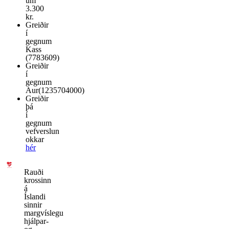
um
3.300
kr.
Greiðir
í
gegnum
Kass
(7783609)
Greiðir
í
gegnum
Aur(1235704000)
Greiðir
þá
í
gegnum
vefverslun
okkar
hér
Rauði
krossinn
á
Íslandi
sinnir
margvíslegu
hjálpar-