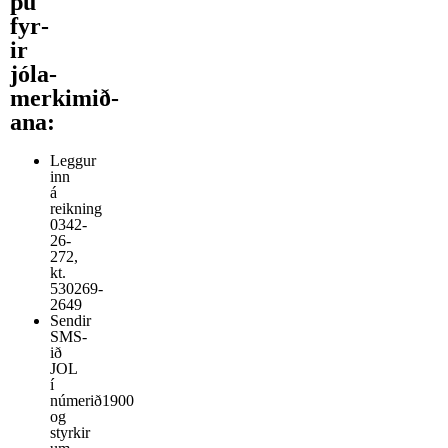
þú
fyr­
ir
jóla­
merkimið­
ana:
Leggur
inn
á
reikning
0342-
26-
272,
kt.
530269-
2649
Sendir
SMS-
ið
JOL
í
númerið1900
og
styrkir