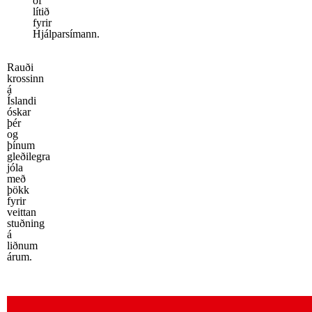
of
lítið
fyrir
Hjálparsímann.
Rauði
krossinn
á
Íslandi
óskar
þér
og
þínum
gleðilegra
jóla
með
þökk
fyrir
veittan
stuðning
á
liðnum
árum.