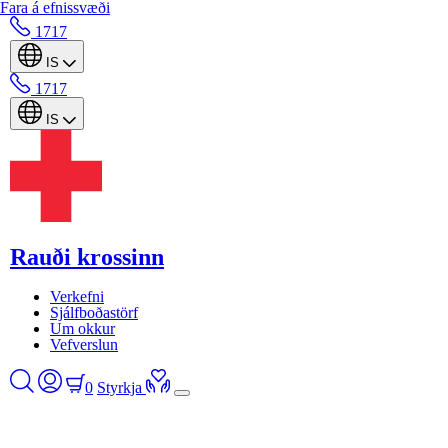
Fara á efnissvæði
1717
IS
1717
IS
Rauði krossinn
Verkefni
Sjálfboðastörf
Um okkur
Vefverslun
0
Styrkja