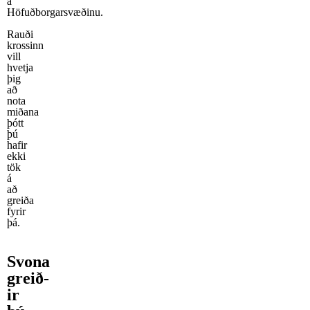
á
Höfuðborgarsvæðinu.
Rauði
krossinn
vill
hvetja
þig
að
nota
miðana
þótt
þú
hafir
ekki
tök
á
að
greiða
fyrir
þá.
Svona
greið­
ir