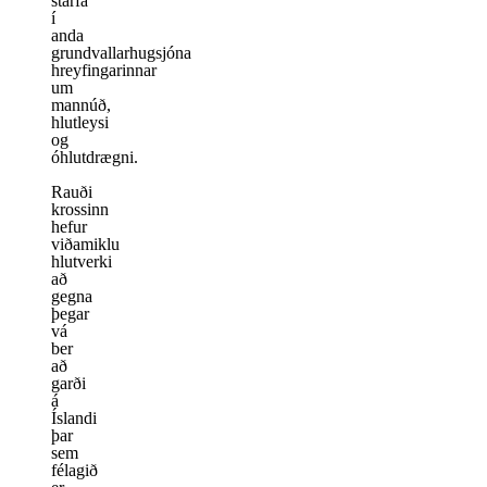
starfa
í
anda
grundvallarhugsjóna
hreyfingarinnar
um
mannúð,
hlutleysi
og
óhlutdrægni.
Rauði
krossinn
hefur
viðamiklu
hlutverki
að
gegna
þegar
vá
ber
að
garði
á
Íslandi
þar
sem
félagið