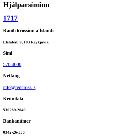
Hjálparsíminn
1717
Rauði krossinn á Íslandi
Efstaleiti 9, 103 Reykjavík
Sími
570 4000
Netfang
info@redcross.is
Kennitala
530269-2649
Bankanúmer
0342-26-555