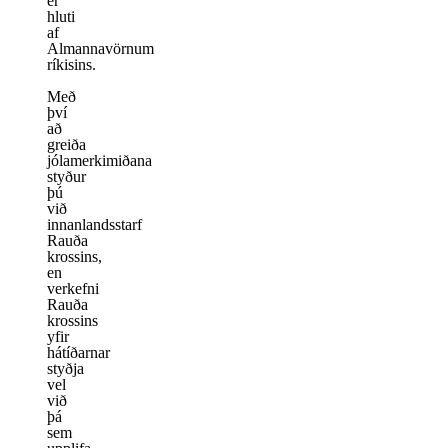
er
hluti
af
Almannavörnum
ríkisins.
Með
því
að
greiða
jólamerkimiðana
styður
þú
við
innanlandsstarf
Rauða
krossins,
en
verkefni
Rauða
krossins
yfir
hátíðarnar
styðja
vel
við
þá
sem