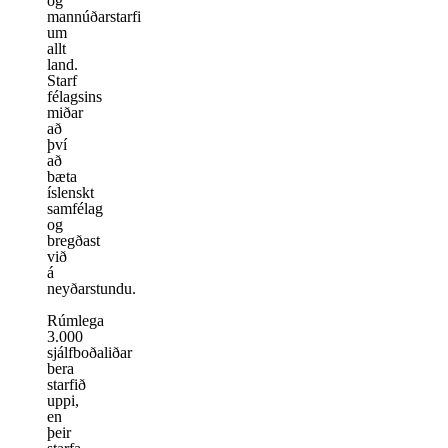
og
mannúðarstarfi
um
allt
land.
Starf
félagsins
miðar
að
því
að
bæta
íslenskt
samfélag
og
bregðast
við
á
neyðarstundu.
Rúmlega
3.000
sjálfboðaliðar
bera
starfið
uppi,
en
þeir