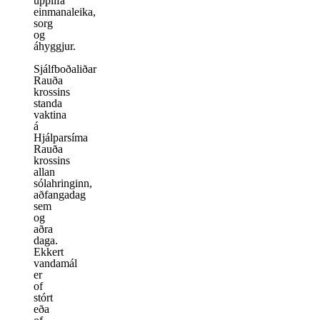
upplifa
einmanaleika,
sorg
og
áhyggjur.
Sjálfboðaliðar
Rauða
krossins
standa
vaktina
á
Hjálparsíma
Rauða
krossins
allan
sólahringinn,
aðfangadag
sem
og
aðra
daga.
Ekkert
vandamál
er
of
stórt
eða