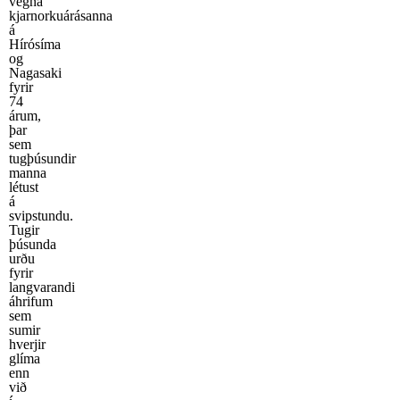
vegna
kjarnorkuárásanna
á
Hírósíma
og
Nagasaki
fyrir
74
árum,
þar
sem
tugþúsundir
manna
létust
á
svipstundu.
Tugir
þúsunda
urðu
fyrir
langvarandi
áhrifum
sem
sumir
hverjir
glíma
enn
við