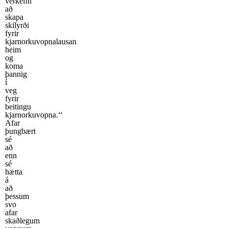
verkefni
að
skapa
skilyrði
fyrir
kjarnorkuvopnalausan
heim
og
koma
þannig
í
veg
fyrir
beitingu
kjarnorkuvopna.‘‘
Afar
þungbært
sé
að
enn
sé
hætta
á
að
þessum
svo
afar
skaðlegum