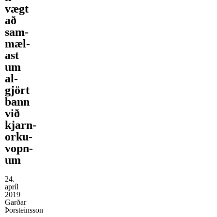
vægt
að
sam­
mæl­
ast
um
al­
gjört
bann
við
kjarn­
orku­
vopn­
um
24.
apríl
2019
Garðar
Þorsteinsson