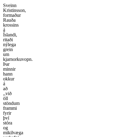
Sveinn
Kristinsson,
formaður
Rauða
krossins
á
Íslandi,
ritaði
nýlega
grein
um
kjarnorkuvopn.
Þar
minnir
hann
okkur
á
að
,,við
öll
stöndum
frammi
fyrir
því
stóra
og
mikilvæga