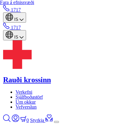
Fara á efnissvæði
1717
IS
1717
IS
Rauði krossinn
Verkefni
Sjálfboðastörf
Um okkur
Vefverslun
0
Styrkja