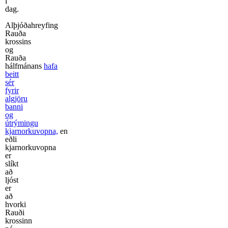
í
dag.
Alþjóðahreyfing
Rauða
krossins
og
Rauða
hálfmánans
hafa
beitt
sér
fyrir
algjöru
banni
og
útrýmingu
kjarnorkuvopna,
en
eðli
kjarnorkuvopna
er
slíkt
að
ljóst
er
að
hvorki
Rauði
krossinn