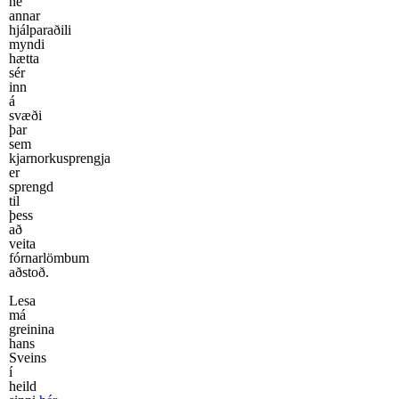
né
annar
hjálparaðili
myndi
hætta
sér
inn
á
svæði
þar
sem
kjarnorkusprengja
er
sprengd
til
þess
að
veita
fórnarlömbum
aðstoð.
Lesa
má
greinina
hans
Sveins
í
heild