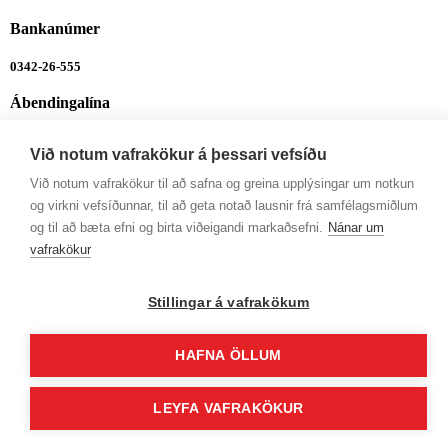
Bankanúmer
0342-26-555
Ábendingalína
Ábendingalína
Við notum vafrakökur á þessari vefsíðu
Opnunartímar
Við notum vafrakökur til að safna og greina upplýsingar um notkun
og virkni vefsíðunnar, til að geta notað lausnir frá samfélagsmiðlum
Mán-Fim: 9-12 og 13-16
og til að bæta efni og birta viðeigandi markaðsefni.
Nánar um
vafrakökur
Fös: 9-12 og 13-14:30
Stillingar á vafrakökum
HAFNA ÖLLUM
LEYFA VAFRAKÖKUR