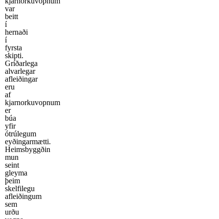
kjarnorkuvopnum
var
beitt
í
hernaði
í
fyrsta
skipti.
Gríðarlega
alvarlegar
afleiðingar
eru
af
kjarnorkuvopnum
er
búa
yfir
ótrúlegum
eyðingarmætti.
Heimsbyggðin
mun
seint
gleyma
þeim
skelfilegu
afleiðingum
sem
urðu