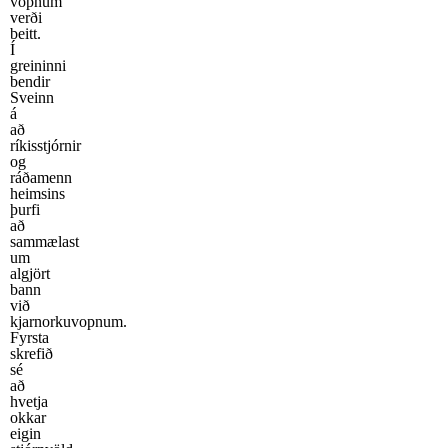
vopnum
verði
beitt.
Í
greininni
bendir
Sveinn
á
að
ríkisstjórnir
og
ráðamenn
heimsins
þurfi
að
sammælast
um
algjört
bann
við
kjarnorkuvopnum.
Fyrsta
skrefið
sé
að
hvetja
okkar
eigin