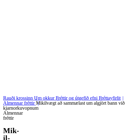
06
Stjórn og nefndir
07
Grunngildi okkar
Rauði krossinn
Um okkur
Fréttir og útgefið efni
Fréttayfirlit
Almennar fréttir
Mikilvægt að sammælast um algjört bann við
kjarnorkuvopnum
Almennar
fréttir
Mik­
il­