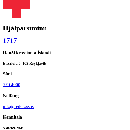
Hjálparsíminn
1717
Rauði krossinn á Íslandi
Efstaleiti 9, 103 Reykjavík
Sími
570 4000
Netfang
info@redcross.is
Kennitala
530269-2649