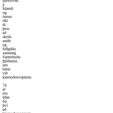
stjórnvöld
á
Íslandi
og
önnur
ríki
til
þess
að
skrifa
undir
og
fullgilda
samning
Sameinuðu
þjóðanna
um
bann
við
kjarnorkuvopnum.
74
ár
eru
liðin
frá
því
að