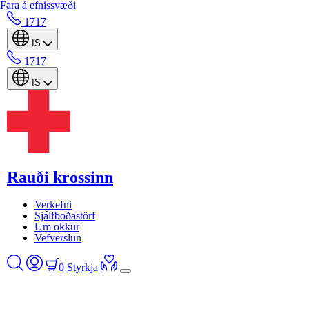
Fara á efnissvæði
1717
IS
1717
IS
Rauði krossinn
Verkefni
Sjálfboðastörf
Um okkur
Vefverslun
0
Styrkja