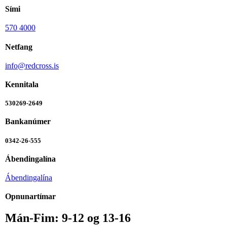
Sími
570 4000
Netfang
info@redcross.is
Kennitala
530269-2649
Bankanúmer
0342-26-555
Ábendingalína
Ábendingalína
Opnunartímar
Mán-Fim: 9-12 og 13-16