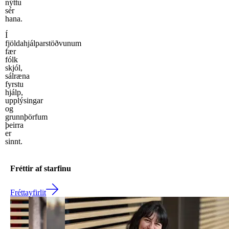
nýttu
sér
hana.
Í
fjöldahjálparstöðvunum
fær
fólk
skjól,
sálræna
fyrstu
hjálp,
upplýsingar
og
grunnþörfum
þeirra
er
sinnt.
Fréttir af starfinu
Fréttayfirlit