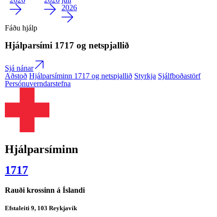
2026
Fáðu hjálp
Hjálparsími
1717
og netspjallið
Sjá nánar
Aðstoð
Hjálparsíminn 1717 og netspjallið
Styrkja
Sjálfboðastörf
Persónuverndarstefna
Hjálparsíminn
1717
Rauði krossinn á Íslandi
Efstaleiti 9, 103 Reykjavík