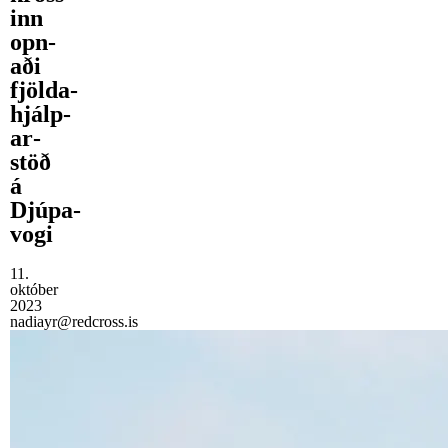
inn
opn­
aði
fjölda­
hjálp­
ar­
stöð
á
Djúpa­
vogi
11.
október
2023
nadiayr@redcross.is