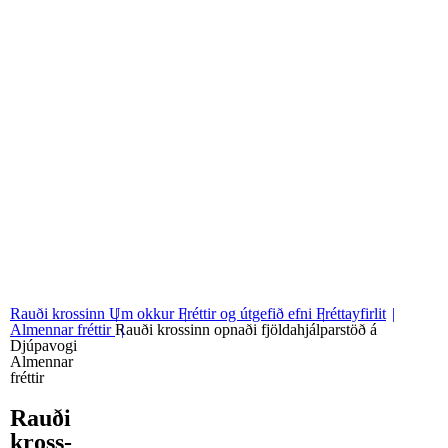
06
Stjórn og nefndir
07
Grunngildi okkar
Rauði krossinn
Um okkur
Fréttir og útgefið efni
Fréttayfirlit
Almennar fréttir
Rauði krossinn opnaði fjöldahjálparstöð á
Djúpavogi
Almennar
fréttir
Rauði
kross­