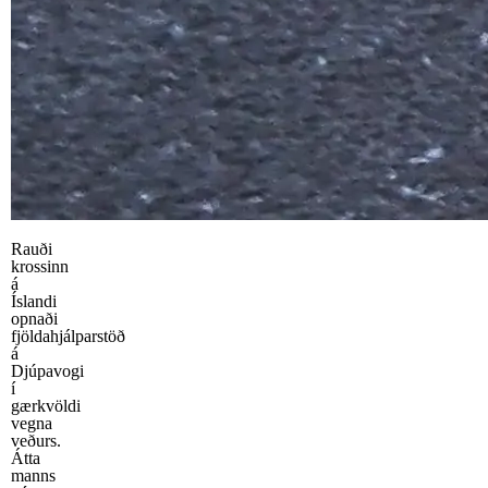
Rauði
krossinn
á
Íslandi
opnaði
fjöldahjálparstöð
á
Djúpavogi
í
gærkvöldi
vegna
veðurs.
Átta
manns