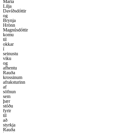
María
Lilja
Davíðsdóttir
og
Brynja
Hrönn
Magnúsdóttir
komu
til
okkar
í
seinustu
viku
og
afhentu
Rauða
krossinum
afraksturinn
af
söfnun
sem
þær
stóðu
fyrir
til
að
styrkja
Rauða