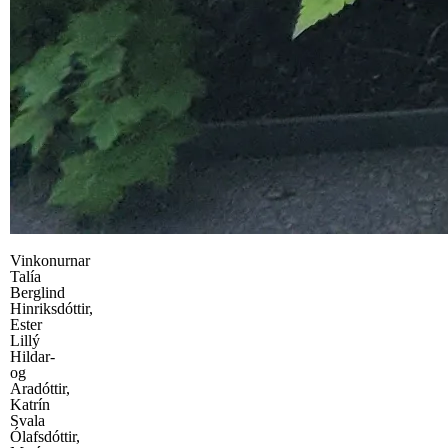
Vinkonurnar
Talía
Berglind
Hinriksdóttir,
Ester
Lillý
Hildar-
og
Aradóttir,
Katrín
Svala
Ólafsdóttir,