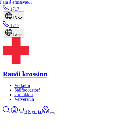
Fara á efnissvæði
1717
IS
1717
IS
Rauði krossinn
Verkefni
Sjálfboðastörf
Um okkur
Vefverslun
0
Styrkja