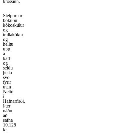
krossinn.
Stelpurnar
bökuðu
kókoskúlur
og
trallakökur
og
helltu
upp
á
kaffi
og
seldu
þetta
svo
fyrir
utan
Nettó
í
Hafnarfirði.
Þær
náðu
að
safna
10.128
kr.