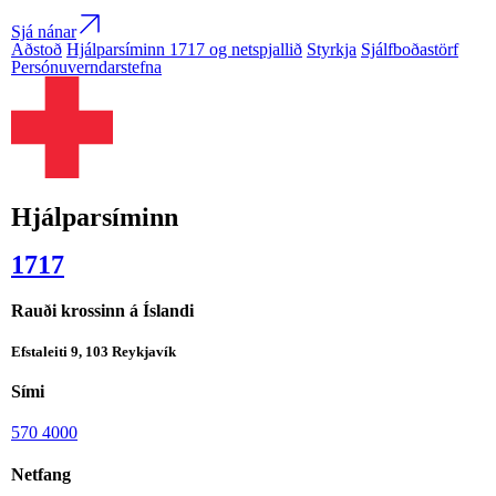
Sjá nánar
Aðstoð
Hjálparsíminn 1717 og netspjallið
Styrkja
Sjálfboðastörf
Persónuverndarstefna
Hjálparsíminn
1717
Rauði krossinn á Íslandi
Efstaleiti 9, 103 Reykjavík
Sími
570 4000
Netfang