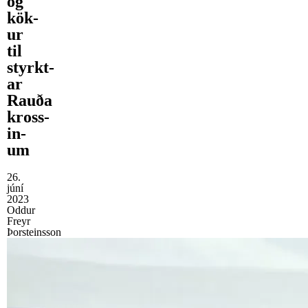
og
kök­
ur
til
styrkt­
ar
Rauða
kross­
in­
um
26.
júní
2023
Oddur
Freyr
Þorsteinsson