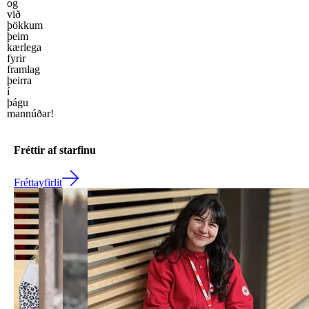
og
við
þökkum
þeim
kærlega
fyrir
framlag
þeirra
í
þágu
mannúðar!
Fréttir af starfinu
Fréttayfirlit