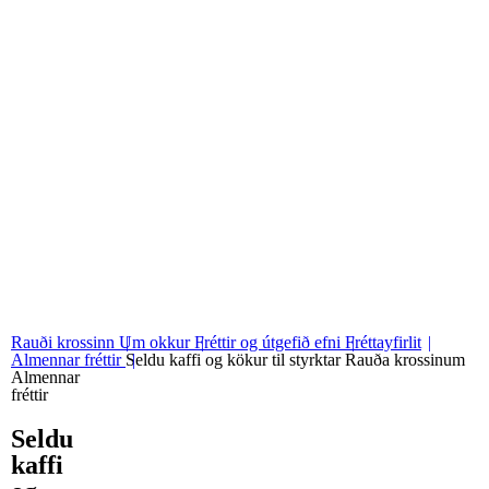
06
Stjórn og nefndir
07
Grunngildi okkar
Rauði krossinn
Um okkur
Fréttir og útgefið efni
Fréttayfirlit
Almennar fréttir
Seldu kaffi og kökur til styrktar Rauða krossinum
Almennar
fréttir
Seldu
kaffi