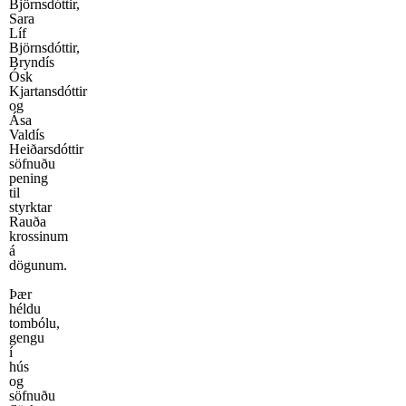
Björnsdóttir,
Sara
Líf
Björnsdóttir,
Bryndís
Ósk
Kjartansdóttir
og
Ása
Valdís
Heiðarsdóttir
söfnuðu
pening
til
styrktar
Rauða
krossinum
á
dögunum.
Þær
héldu
tombólu,
gengu
í
hús
og
söfnuðu