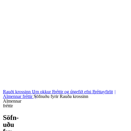
06
Stjórn og nefndir
07
Grunngildi okkar
Rauði krossinn
Um okkur
Fréttir og útgefið efni
Fréttayfirlit
Almennar fréttir
Söfnuðu fyrir Rauða krossinn
Almennar
fréttir
Söfn­
uðu