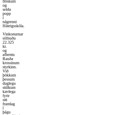
flöskum
og
seldu
popp
í
nágrenni
Háteigsskóla.
Vinkonurnar
söfnuðu
22.325
kr.
og
afhentu
Rauða
krossinum
styrkinn.
Við
þökkum
þessum
duglegu
stúlkum
kærlega
fyrir
sitt
framlag
í
þágu