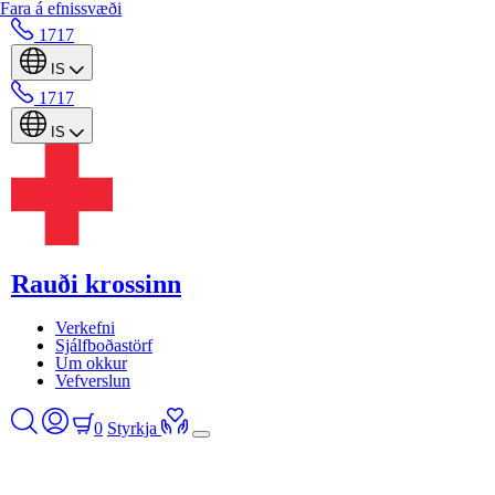
Fara á efnissvæði
1717
IS
1717
IS
Rauði krossinn
Verkefni
Sjálfboðastörf
Um okkur
Vefverslun
0
Styrkja