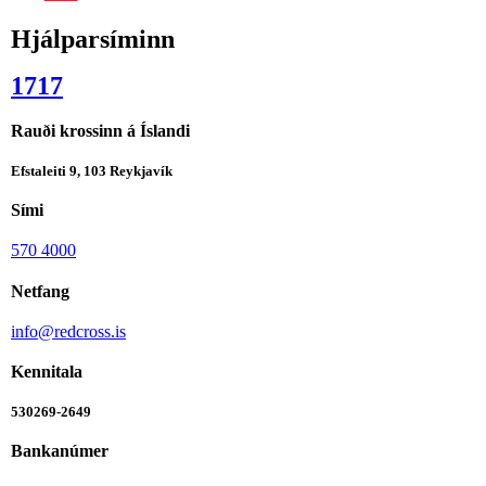
Hjálparsíminn
1717
Rauði krossinn á Íslandi
Efstaleiti 9, 103 Reykjavík
Sími
570 4000
Netfang
info@redcross.is
Kennitala
530269-2649
Bankanúmer