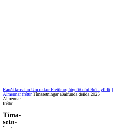
06
Stjórn og nefndir
07
Grunngildi okkar
Rauði krossinn
Um okkur
Fréttir og útgefið efni
Fréttayfirlit
Almennar fréttir
Tímasetningar aðalfunda deilda 2025
Almennar
fréttir
Tíma­
setn­