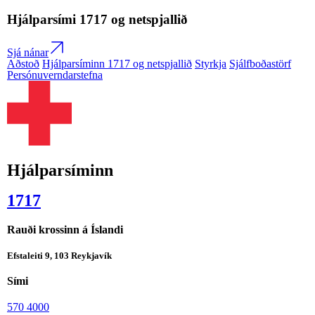
Hjálparsími
1717
og netspjallið
Sjá nánar
Aðstoð
Hjálparsíminn 1717 og netspjallið
Styrkja
Sjálfboðastörf
Persónuverndarstefna
Hjálparsíminn
1717
Rauði krossinn á Íslandi
Efstaleiti 9, 103 Reykjavík
Sími
570 4000