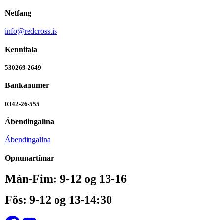
Netfang
info@redcross.is
Kennitala
530269-2649
Bankanúmer
0342-26-555
Ábendingalína
Ábendingalína
Opnunartímar
Mán-Fim: 9-12 og 13-16
Fös: 9-12 og 13-14:30