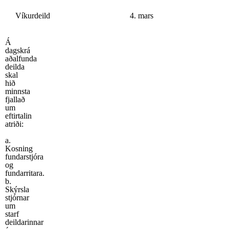
Víkurdeild
4. mars
Á
dagskrá
aðalfunda
deilda
skal
hið
minnsta
fjallað
um
eftirtalin
atriði:
a.
Kosning
fundarstjóra
og
fundarritara.
b.
Skýrsla
stjórnar
um
starf
deildarinnar