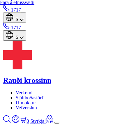
Fara á efnissvæði
1717
IS
1717
IS
Rauði krossinn
Verkefni
Sjálfboðastörf
Um okkur
Vefverslun
0
Styrkja