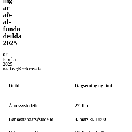
ing­
ar
að­
al­
funda
deilda
2025
07.
febrúar
2025
nadiayr@redcross.is
Deild
Dagsetning og tími
Árnessýsludeild
27. feb
Barðastrandarsýsludeild
4. mars kl. 18:00