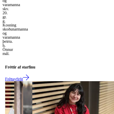
og
varamanna
skv.
20.
gr.
g.
Kosning
skoðunarmanna
og
varamanna
þeirra.
h.
Önnur
mál.
Fréttir af starfinu
Fréttayfirlit