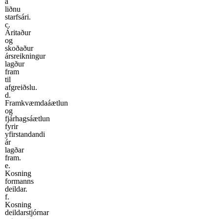
á
liðnu
starfsári.
c.
Áritaður
og
skoðaður
ársreikningur
lagður
fram
til
afgreiðslu.
d.
Framkvæmdaáætlun
og
fjárhagsáætlun
fyrir
yfirstandandi
ár
lagðar
fram.
e.
Kosning
formanns
deildar.
f.
Kosning
deildarstjórnar