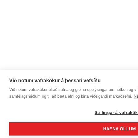
Við notum vafrakökur á þessari vefsíðu
Við notum vafrakökur til að safna og greina upplýsingar um notkun og virk
samfélagsmiðlum og til að bæta efni og birta viðeigandi markaðsefni.
Ná
Stillingar á vafrakö
HAFNA ÖLLUM