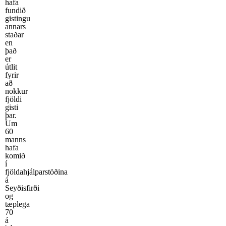
hafa
fundið
gistingu
annars
staðar
en
það
er
útlit
fyrir
að
nokkur
fjöldi
gisti
þar.
Um
60
manns
hafa
komið
í
fjöldahjálparstöðina
á
Seyðisfirði
og
tæplega
70
á