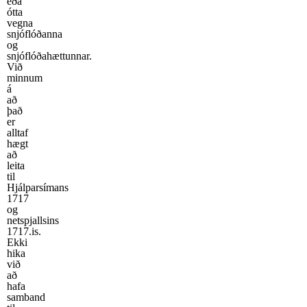
eða
ótta
vegna
snjóflóðanna
og
snjóflóðahættunnar.
Við
minnum
á
að
það
er
alltaf
hægt
að
leita
til
Hjálparsímans
1717
og
netspjallsins
1717.is.
Ekki
hika
við
að
hafa
samband