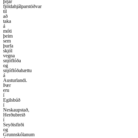
þrjár
fjöldahjálparstöðvar
til
að
taka
á
móti
þeim
sem
þurfa
skjól
vegna
snjóflóða
og
snjóflóðahættu
á
Austurlandi.
Þær
eru
í
Egilsbúð
í
Neskaupstað,
Herðubreið
í
Seyðisfirði
og
Grunnskólanum