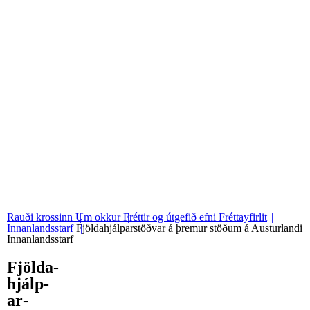
06
Stjórn og nefndir
07
Grunngildi okkar
Rauði krossinn
Um okkur
Fréttir og útgefið efni
Fréttayfirlit
Innanlandsstarf
Fjöldahjálparstöðvar á þremur stöðum á Austurlandi
Innanlandsstarf
Fjölda­
hjálp­
ar­