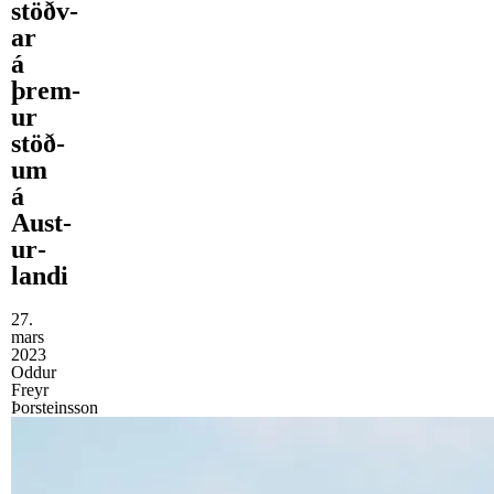
stöðv­
ar
á
þrem­
ur
stöð­
um
á
Aust­
ur­
landi
27.
mars
2023
Oddur
Freyr
Þorsteinsson