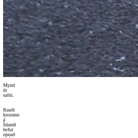
Mynd
úr
safni.
Rauði
krossinn
á
Íslandi
hefur
opnað