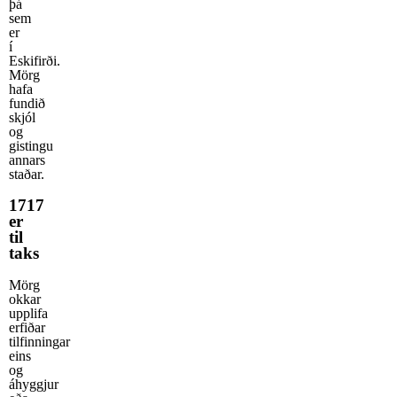
þá
sem
er
í
Eskifirði.
Mörg
hafa
fundið
skjól
og
gistingu
annars
staðar.
1717
er
til
taks
Mörg
okkar
upplifa
erfiðar
tilfinningar
eins
og
áhyggjur