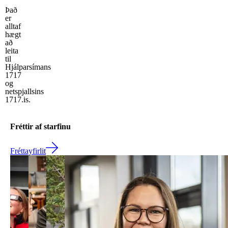
Það
er
alltaf
hægt
að
leita
til
Hjálparsímans
1717
og
netspjallsins
1717.is.
Fréttir af starfinu
Fréttayfirlit