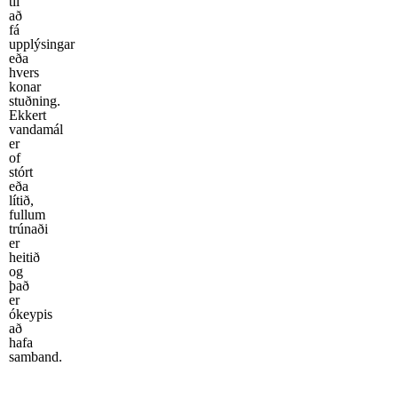
til
að
fá
upplýsingar
eða
hvers
konar
stuðning.
Ekkert
vandamál
er
of
stórt
eða
lítið,
fullum
trúnaði
er
heitið
og
það
er
ókeypis
að
hafa
samband.