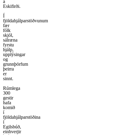
á
Eskifirði.
Í
fjöldahjálparstöðvunum
fær
fólk
skjól,
sálræna
fyrstu
hjálp,
upplýsingar
og
grunnþörfum
þeirra
er
sinnt.
Rúmlega
300
gestir
hafa
komið
í
fjöldahjálparstöðina
í
Egilsbúð,
einhverjir