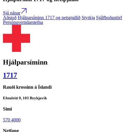
Sjá nánar
Aðstoð
Hjálparsíminn 1717 og netspjallið
Styrkja
Sjálfboðastörf
Persónuverndarstefna
Hjálparsíminn
1717
Rauði krossinn á Íslandi
Efstaleiti 9, 103 Reykjavík
Sími
570 4000
Netfang