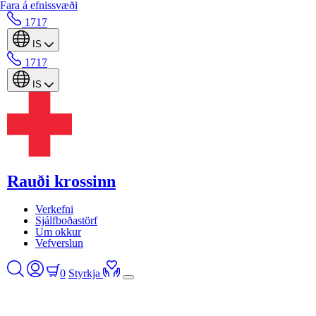
Fara á efnissvæði
1717
IS
1717
IS
Rauði krossinn
Verkefni
Sjálfboðastörf
Um okkur
Vefverslun
0
Styrkja