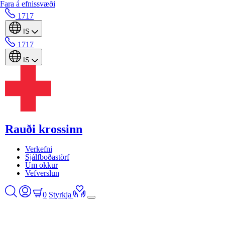
Fara á efnissvæði
1717
IS
1717
IS
Rauði krossinn
Verkefni
Sjálfboðastörf
Um okkur
Vefverslun
0
Styrkja