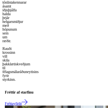
tónlistakennarar
ásamt
iðjuþjálfa
halda
þrjár
helgarsmiðjur
með
hópunum
sem
um
ræðir.
Rauði
krossinn
vill
skila
þakklætiskveðjum
til
félagsmálaráðuneytisins
fyrir
styrkinn.
Fréttir af starfinu
Fréttayfirlit