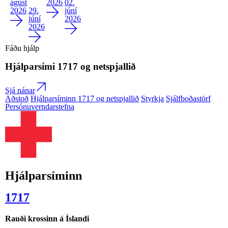
ágúst
2026
02.
2026
29.
júní
júní
2026
2026
Fáðu hjálp
Hjálparsími
1717
og netspjallið
Sjá nánar
Aðstoð
Hjálparsíminn 1717 og netspjallið
Styrkja
Sjálfboðastörf
Persónuverndarstefna
Hjálparsíminn
1717
Rauði krossinn á Íslandi