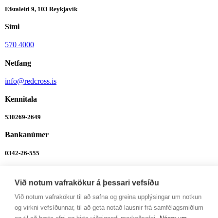
Efstaleiti 9, 103 Reykjavík
Sími
570 4000
Netfang
info@redcross.is
Kennitala
530269-2649
Bankanúmer
0342-26-555
Ábendingalína
Við notum vafrakökur á þessari vefsíðu
Ábendingalína
Við notum vafrakökur til að safna og greina upplýsingar um notkun
Opnunartímar
og virkni vefsíðunnar, til að geta notað lausnir frá samfélagsmiðlum