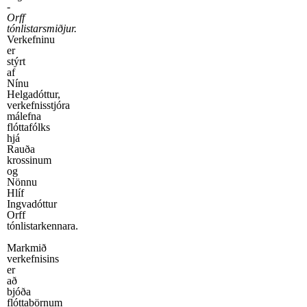
-
Orff
tónlistarsmiðjur.
Verkefninu
er
stýrt
af
Nínu
Helgadóttur,
verkefnisstjóra
málefna
flóttafólks
hjá
Rauða
krossinum
og
Nönnu
Hlíf
Ingvadóttur
Orff
tónlistarkennara.
Markmið
verkefnisins
er
að
bjóða
flóttabörnum