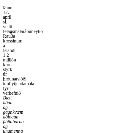
Þann
12.
apríl
sl.
veitti
félagsmálaráðuneytið
Rauða
krossinum
á
Íslandi
1,2
milljón
króna
styrk
úr
þróunarsjóði
innflytjendamála
fyrir
verkefnið
Bætt
líðan
og
gagnkvæm
aðlögun
flóttabarna
og
ungmenna