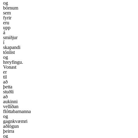
og
börnum
sem
fyrir
eru
upp
á
smiðjur
í
skapandi
tónlist
og
hreyfingu.
Vonast
er
til
að
þetta
stuðli
að
aukinni
vellíðan
flóttabarnanna
og
gagnkvæmri
aðlögun
þeirra
og