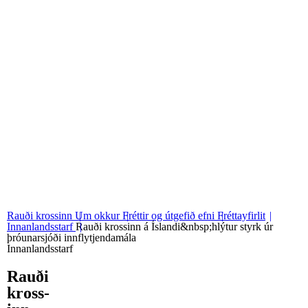
06
Stjórn og nefndir
07
Grunngildi okkar
Rauði krossinn
Um okkur
Fréttir og útgefið efni
Fréttayfirlit
Innanlandsstarf
Rauði krossinn á Íslandi&nbsp;hlýtur styrk úr
þróunarsjóði innflytjendamála
Innanlandsstarf
Rauði
kross­