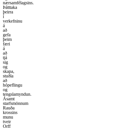
nærsamfélagsins.
Þátttaka
þeirra
í
verkefninu
á
að
gefa
þeim
færi
á
að
tjá
sig
og
skapa,
stuðla
að
hópeflingu
og
tengslamyndun.
Ásamt
starfsmönnum
Rauða
krossins
munu
tveir
Orff