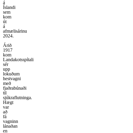
á
Íslandi
sem
kom
út
á
afmælisárinu
2024.
Árið
1917
kom
Landakotsspítali
sér
upp
lokuðum
hestvagni
með
fjaðrabúnaði
til
sjúkraflutninga.
Hægt
var
að
fá
vagninn
lánaðan
en