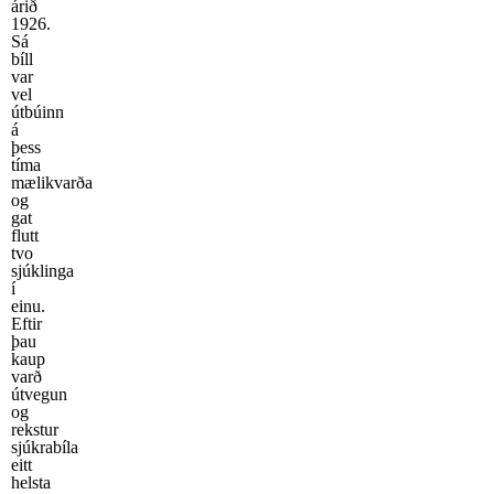
árið
1926.
Sá
bíll
var
vel
útbúinn
á
þess
tíma
mælikvarða
og
gat
flutt
tvo
sjúklinga
í
einu.
Eftir
þau
kaup
varð
útvegun
og
rekstur
sjúkrabíla
eitt
helsta