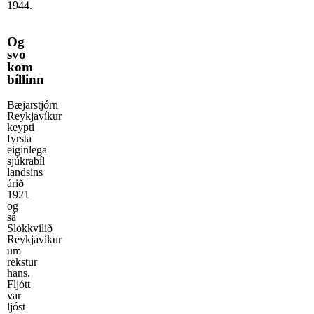
1944.
Og
svo
kom
bíllinn
Bæjarstjórn
Reykjavíkur
keypti
fyrsta
eiginlega
sjúkrabíl
landsins
árið
1921
og
sá
Slökkvilið
Reykjavíkur
um
rekstur
hans.
Fljótt
var
ljóst