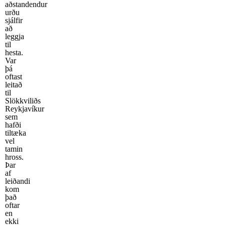
aðstandendur
urðu
sjálfir
að
leggja
til
hesta.
Var
þá
oftast
leitað
til
Slökkviliðs
Reykjavíkur
sem
hafði
tiltæka
vel
tamin
hross.
Þar
af
leiðandi
kom
það
oftar
en
ekki