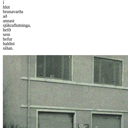
í
hlut
brunavarða
að
annast
sjúkraflutninga,
hefð
sem
hefur
haldist
síðan.