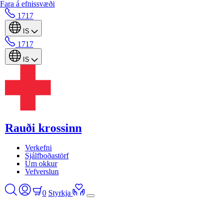
Fara á efnissvæði
1717
IS
1717
IS
Rauði krossinn
Verkefni
Sjálfboðastörf
Um okkur
Vefverslun
0
Styrkja