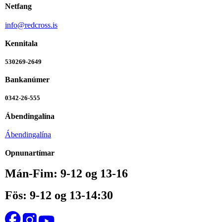
Netfang
info@redcross.is
Kennitala
530269-2649
Bankanúmer
0342-26-555
Ábendingalína
Ábendingalína
Opnunartímar
Mán-Fim: 9-12 og 13-16
Fös: 9-12 og 13-14:30