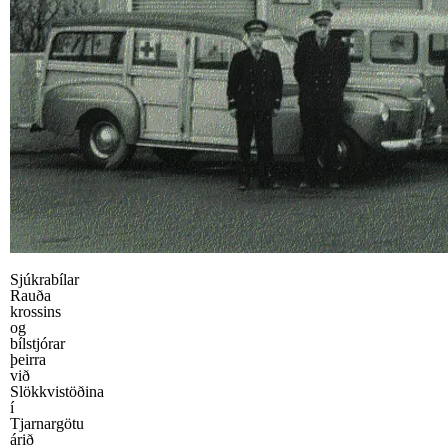
Sjúkrabílar
Rauða
krossins
og
bílstjórar
þeirra
við
Slökkvistöðina
í
Tjarnargötu
árið