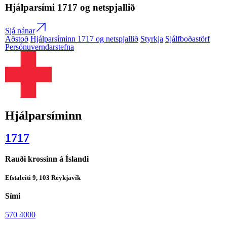
Hjálparsími
1717
og netspjallið
Sjá nánar
Aðstoð
Hjálparsíminn 1717 og netspjallið
Styrkja
Sjálfboðastörf
Persónuverndarstefna
Hjálparsíminn
1717
Rauði krossinn á Íslandi
Efstaleiti 9, 103 Reykjavík
Sími
570 4000