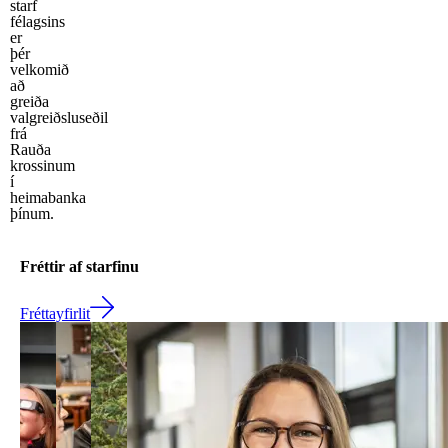
starf
félagsins
er
þér
velkomið
að
greiða
valgreiðsluseðil
frá
Rauða
krossinum
í
heimabanka
þínum.
Fréttir af starfinu
Fréttayfirlit