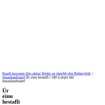
06
Stjórn og nefndir
07
Grunngildi okkar
Rauði krossinn
Um okkur
Fréttir og útgefið efni
Fréttayfirlit
Innanlandsstarf
Úr einu hestafli í 180 á tæpri öld
Innanlandsstarf
Úr
einu
hestafli