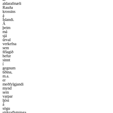
aldarafmæli
Rauða
krossins
á
Íslandi.
Á
þeim
má
sjá
úrval
verkefna
sem
félagið
hefur
sinnt
í
gegnum
tíðina,
m.a.
er
meðfylgjandi
mynd
sem
varpar
ljósi
á
sögu
sjúkraflutninga