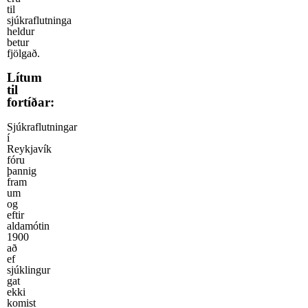
til
sjúkraflutninga
heldur
betur
fjölgað.
Lítum
til
fortíðar:
Sjúkraflutningar
í
Reykjavík
fóru
þannig
fram
um
og
eftir
aldamótin
1900
að
ef
sjúklingur
gat
ekki
komist