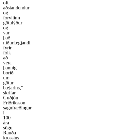
oft
aðstandendur
og
forvitinn
götulýður
og
var
það
niðurlægjandi
fyrir
fólk
að
vera
þannig
borið
um
götur
bæjarins,“
skrifar
Guðjón
Friðriksson
sagnfræðingur
í
100
ára
sögu
Rauða
krossins