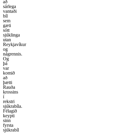
að
sárlega
vantaði
bíl
sem
gæti
sótt
sjúklinga
utan
Reykjavíkur
og
nágrennis.
Og
þá
var
komið
að
þætti
Rauða
krossins
í
rekstri
sjúkrabíla.
Félagið
keypti
sinn
fyrsta
sjúkrabíl