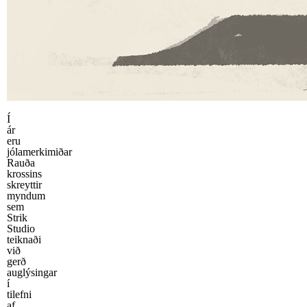
Í
ár
eru
jólamerkimiðar
Rauða
krossins
skreyttir
myndum
sem
Strik
Studio
teiknaði
við
gerð
auglýsingar
í
tilefni
af