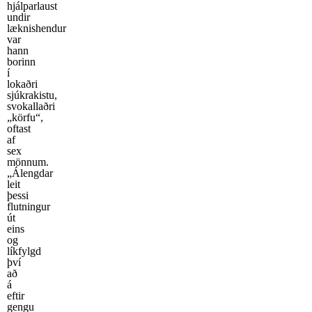
hjálparlaust
undir
læknishendur
var
hann
borinn
í
lokaðri
sjúkrakistu,
svokallaðri
„körfu“,
oftast
af
sex
mönnum.
„Álengdar
leit
þessi
flutningur
út
eins
og
líkfylgd
því
að
á
eftir
gengu