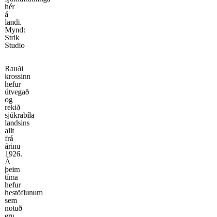
hér
á
landi.
Mynd:
Strik
Studio
Rauði
krossinn
hefur
útvegað
og
rekið
sjúkrabíla
landsins
allt
frá
árinu
1926.
Á
þeim
tíma
hefur
hestöflunum
sem
notuð
eru