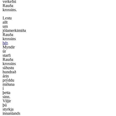
verkefni
Rauða
krossins.
Lestu
allt
um
jólamerkimiða
Rauða
krossins
hér
.
Myndir
úr
starfi
Rauða
krossins
síðustu
hundrað
árin
prýddu
miðana
í
þetta
sinn.
Viljir
þú
styrkja
innanlands