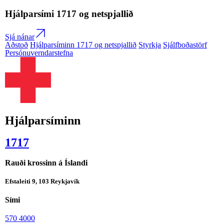
Hjálparsími
1717
og netspjallið
Sjá nánar
Aðstoð
Hjálparsíminn 1717 og netspjallið
Styrkja
Sjálfboðastörf
Persónuverndarstefna
Hjálparsíminn
1717
Rauði krossinn á Íslandi
Efstaleiti 9, 103 Reykjavík
Sími
570 4000