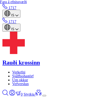
Fara á efnissvæði
1717
IS
1717
IS
Rauði krossinn
Verkefni
Sjálfboðastörf
Um okkur
Vefverslun
0
Styrkja