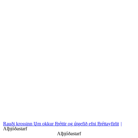
Fréttayfirlit
Sjá fréttayfirlit
01
Almennar fréttir
02
Innanlandsstarf
03
Alþjóðastarf
Rauði krossinn
Um okkur
Fréttir og útgefið efni
Fréttayfirlit
Alþjóðastarf
Alþjóðastarf