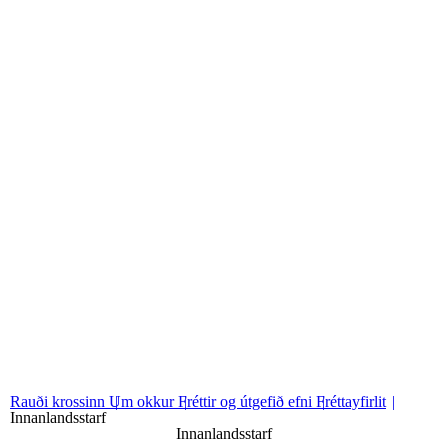
Fréttayfirlit
Sjá fréttayfirlit
01
Almennar fréttir
02
Innanlandsstarf
03
Alþjóðastarf
Rauði krossinn
Um okkur
Fréttir og útgefið efni
Fréttayfirlit
Innanlandsstarf
Innanlandsstarf