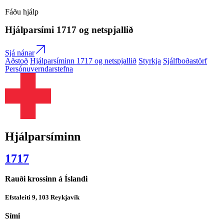
Fáðu hjálp
Hjálparsími
1717
og netspjallið
Sjá nánar
Aðstoð
Hjálparsíminn 1717 og netspjallið
Styrkja
Sjálfboðastörf
Persónuverndarstefna
Hjálparsíminn
1717
Rauði krossinn á Íslandi
Efstaleiti 9, 103 Reykjavík
Sími