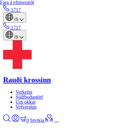
Fara á efnissvæði
1717
IS
1717
IS
Rauði krossinn
Verkefni
Sjálfboðastörf
Um okkur
Vefverslun
0
Styrkja