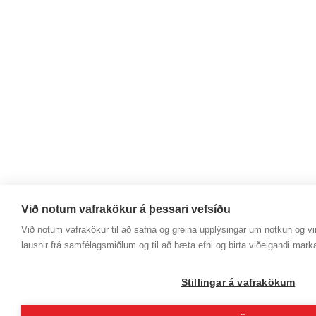
Við notum vafrakökur á þessari vefsíðu
Við notum vafrakökur til að safna og greina upplýsingar um notkun og vir
lausnir frá samfélagsmiðlum og til að bæta efni og birta viðeigandi mark
Stillingar á vafrakökum