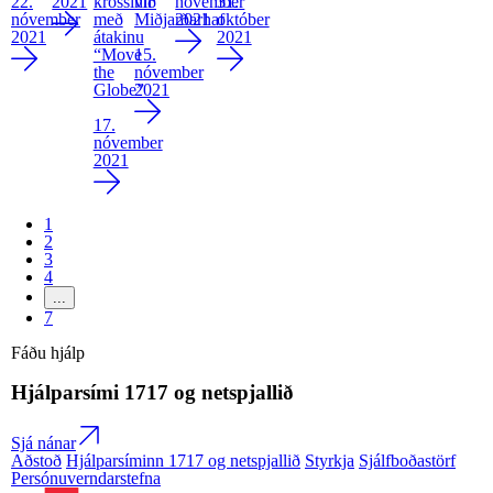
22.
2021
krossinn
við
nóvember
31.
nóvember
með
Miðjarðarhaf
2021
október
2021
átakinu
2021
“Move
15.
the
nóvember
Globe”
2021
17.
nóvember
2021
1
2
3
4
...
7
Fáðu hjálp
Hjálparsími
1717
og netspjallið
Sjá nánar
Aðstoð
Hjálparsíminn 1717 og netspjallið
Styrkja
Sjálfboðastörf
Persónuverndarstefna