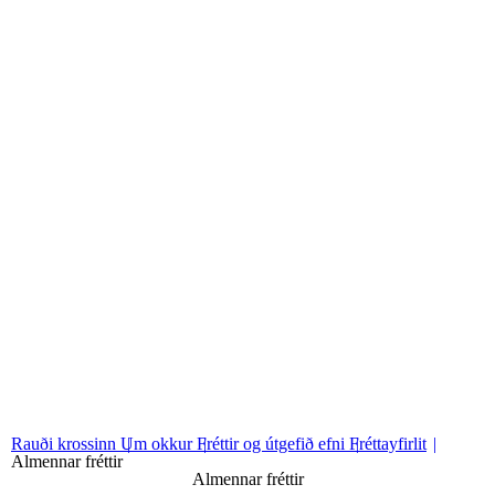
Fréttayfirlit
Sjá fréttayfirlit
01
Almennar fréttir
02
Innanlandsstarf
03
Alþjóðastarf
Rauði krossinn
Um okkur
Fréttir og útgefið efni
Fréttayfirlit
Almennar fréttir
Almennar fréttir