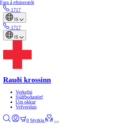
Fara á efnissvæði
1717
IS
1717
IS
Rauði krossinn
Verkefni
Sjálfboðastörf
Um okkur
Vefverslun
0
Styrkja