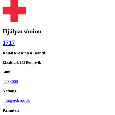
Hjálparsíminn
1717
Rauði krossinn á Íslandi
Efstaleiti 9, 103 Reykjavík
Sími
570 4000
Netfang
info@redcross.is
Kennitala