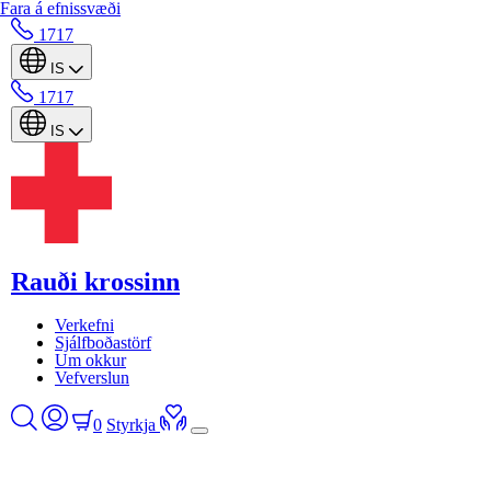
Fara á efnissvæði
1717
IS
1717
IS
Rauði krossinn
Verkefni
Sjálfboðastörf
Um okkur
Vefverslun
0
Styrkja