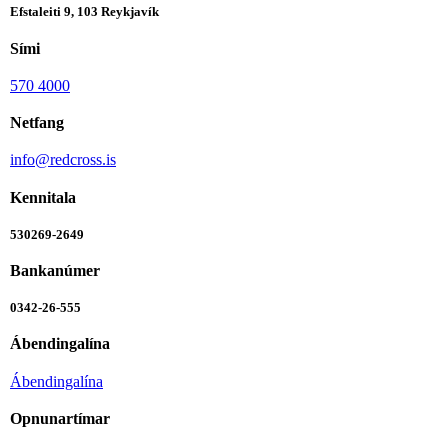
Efstaleiti 9, 103 Reykjavík
Sími
570 4000
Netfang
info@redcross.is
Kennitala
530269-2649
Bankanúmer
0342-26-555
Ábendingalína
Ábendingalína
Opnunartímar