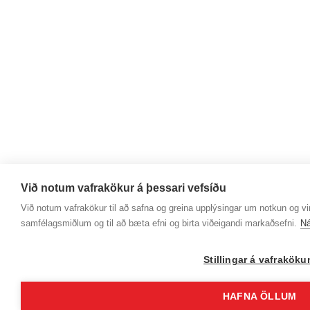
Við notum vafrakökur á þessari vefsíðu
Við notum vafrakökur til að safna og greina upplýsingar um notkun og virk
samfélagsmiðlum og til að bæta efni og birta viðeigandi markaðsefni.
Ná
Stillingar á vafrakök
HAFNA ÖLLUM