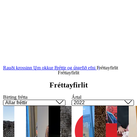
Fréttir og útgefið efni
Sjá fréttir og útgefið efni
01
Fréttayfirlit
Rauði krossinn
Um okkur
Fréttir og útgefið efni
Fréttayfirlit
Fréttayfirlit
Frétta­yf­ir­lit
Birting frétta
Ártal
Allar fréttir
2022