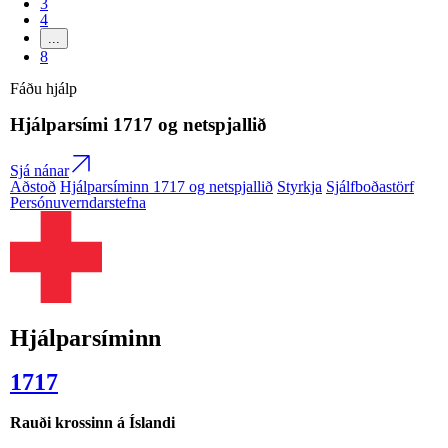
3
4
...
8
Fáðu hjálp
Hjálparsími
1717
og netspjallið
Sjá nánar
Aðstoð
Hjálparsíminn 1717 og netspjallið
Styrkja
Sjálfboðastörf
Persónuverndarstefna
Hjálparsíminn
1717
Rauði krossinn á Íslandi