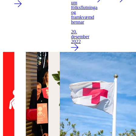
um
fólksflutninga
og
framkvæmd
hennar
20.
desember
2022